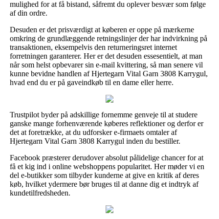
mulighed for at få bistand, såfremt du oplever besvær som følge
af din ordre.
Desuden er det prisværdigt at køberen er oppe på mærkerne
omkring de grundlæggende retningslinjer der har indvirkning på
transaktionen, eksempelvis den returneringsret internet
forretningen garanterer. Her er det desuden essesentielt, at man
når som helst opbevarer sin e-mail kvittering, så man senere vil
kunne bevidne handlen af Hjertegarn Vital Garn 3808 Karrygul,
hvad end du er på gaveindkøb til en dame eller herre.
Trustpilot byder på adskillige fornemme genveje til at studere
ganske mange forhenværende køberes reflektioner og derfor er
det at foretrække, at du udforsker e-firmaets omtaler af
Hjertegarn Vital Garn 3808 Karrygul inden du bestiller.
Facebook præsterer derudover absolut pålidelige chancer for at
få et kig ind i online webshoppens popularitet. Her møder vi en
del e-butikker som tilbyder kunderne at give en kritik af deres
køb, hvilket ydermere bør bruges til at danne dig et indtryk af
kundetilfredsheden.