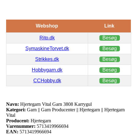
Webshop
Link
Rito.dk
Besøg
SymaskineTorvet.dk
Besøg
Strikkes.dk
Besøg
Hobbygarn.dk
Besøg
CCHobby.dk
Besøg
Navn:
Hjertegarn Vital Garn 3808 Karrygul
Kategori:
Garn || Garn Producenter || Hjertegarn || Hjertegarn
Vital
Producent:
Hjertegarn
Varenummer:
5713419966694
EAN:
5713419966694