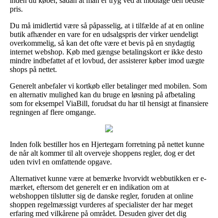
inden du køber, sådan at man er tryg ved at modtage den bedste
pris.
Du må imidlertid være så påpasselig, at i tilfælde af at en online
butik afhænder en vare for en udsalgspris der virker uendeligt
overkommelig, så kan det ofte være et bevis på en snydagtig
internet webshop. Køb med gængse betalingskort er ikke desto
mindre indbefattet af et lovbud, der assisterer køber imod uægte
shops på nettet.
Generelt anbefaler vi kortkøb eller betalinger med mobilen. Som
en alternativ mulighed kan du bruge en løsning på afbetaling
som for eksempel ViaBill, forudsat du har til hensigt at finansiere
regningen af flere omgange.
Inden folk bestiller hos en Hjertegarn forretning på nettet kunne
de når alt kommer til alt overveje shoppens regler, dog er det
uden tvivl en omfattende opgave.
Alternativet kunne være at bemærke hvorvidt webbutikken er e-
mærket, eftersom det generelt er en indikation om at
webshoppen tilslutter sig de danske regler, foruden at online
shoppen regelmæssigt vurderes af specialister der har meget
erfaring med vilkårene på området. Desuden giver det dig