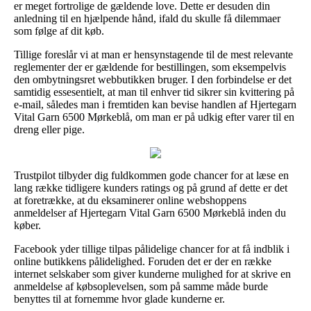
er meget fortrolige de gældende love. Dette er desuden din
anledning til en hjælpende hånd, ifald du skulle få dilemmaer
som følge af dit køb.
Tillige foreslår vi at man er hensynstagende til de mest relevante
reglementer der er gældende for bestillingen, som eksempelvis
den ombytningsret webbutikken bruger. I den forbindelse er det
samtidig essesentielt, at man til enhver tid sikrer sin kvittering på
e-mail, således man i fremtiden kan bevise handlen af Hjertegarn
Vital Garn 6500 Mørkeblå, om man er på udkig efter varer til en
dreng eller pige.
Trustpilot tilbyder dig fuldkommen gode chancer for at læse en
lang række tidligere kunders ratings og på grund af dette er det
at foretrække, at du eksaminerer online webshoppens
anmeldelser af Hjertegarn Vital Garn 6500 Mørkeblå inden du
køber.
Facebook yder tillige tilpas pålidelige chancer for at få indblik i
online butikkens pålidelighed. Foruden det er der en række
internet selskaber som giver kunderne mulighed for at skrive en
anmeldelse af købsoplevelsen, som på samme måde burde
benyttes til at fornemme hvor glade kunderne er.