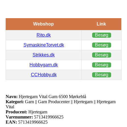
Webshop
Link
Rito.dk
Besøg
SymaskineTorvet.dk
Besøg
Strikkes.dk
Besøg
Hobbygarn.dk
Besøg
CCHobby.dk
Besøg
Navn:
Hjertegarn Vital Garn 6500 Mørkeblå
Kategori:
Garn || Garn Producenter || Hjertegarn || Hjertegarn
Vital
Producent:
Hjertegarn
Varenummer:
5713419966625
EAN:
5713419966625