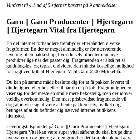
Vurderet til
4.1
ud af 5 stjerner baseret på
9
anmeldelser
Garn || Garn Producenter || Hjertegarn
|| Hjertegarn Vital fra Hjertegarn
En del internet forhandlere frembyder efterhånden diverse
fragtformer. En der er meget almindelig er for nærværende
levering til en pakkeshop, hvor du selv afhenter dine nye
produkter lige når det passer dig. Fragtmetoden er altså ret så
gnidningsløs, og typisk endvidere den mindst kostelige mulighed
for fragt ved køb af Hjertegarn Vital Garn 6500 Mørkeblå.
Du kan på samme måde beslutte dig for at få pakken leveret til
din lejlighed eller hus eller til når du er på job. Fragtmuligheden
viser sig for det meste en smule mere bekostelig, men derudover
vældig overkommelig. Den mest prisbevidste fragtmetode vil
dog altid vise sig at være at hente pakken selv, hvilket dog
betinges af at du befinder dig nærved internet butikkens
hjemsted.
Leveringstidspunktet på Garn || Garn Producenter || Hjertegarn ||
Hjertegarn Vital kan være super vital såfremt du skal bruge dine
nye varer nu og her, og af den grund er det komplet aktuelt at vi