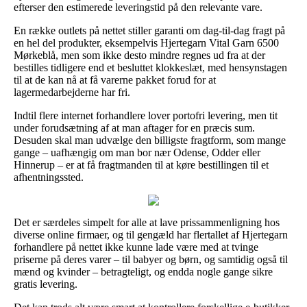
efterser den estimerede leveringstid på den relevante vare.
En række outlets på nettet stiller garanti om dag-til-dag fragt på
en hel del produkter, eksempelvis Hjertegarn Vital Garn 6500
Mørkeblå, men som ikke desto mindre regnes ud fra at der
bestilles tidligere end et besluttet klokkeslæt, med hensynstagen
til at de kan nå at få varerne pakket forud for at
lagermedarbejderne har fri.
Indtil flere internet forhandlere lover portofri levering, men tit
under forudsætning af at man aftager for en præcis sum.
Desuden skal man udvælge den billigste fragtform, som mange
gange – uafhængig om man bor nær Odense, Odder eller
Hinnerup – er at få fragtmanden til at køre bestillingen til et
afhentningssted.
Det er særdeles simpelt for alle at lave prissammenligning hos
diverse online firmaer, og til gengæld har flertallet af Hjertegarn
forhandlere på nettet ikke kunne lade være med at tvinge
priserne på deres varer – til babyer og børn, og samtidig også til
mænd og kvinder – betragteligt, og endda nogle gange sikre
gratis levering.