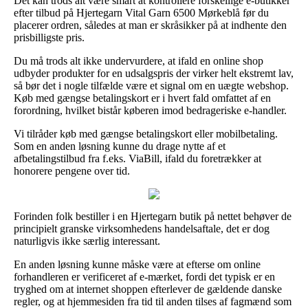
Det kan trods alt være smart at kontrollere forskellige e-butikker
efter tilbud på Hjertegarn Vital Garn 6500 Mørkeblå før du
placerer ordren, således at man er skråsikker på at indhente den
prisbilligste pris.
Du må trods alt ikke undervurdere, at ifald en online shop
udbyder produkter for en udsalgspris der virker helt ekstremt lav,
så bør det i nogle tilfælde være et signal om en uægte webshop.
Køb med gængse betalingskort er i hvert fald omfattet af en
forordning, hvilket bistår køberen imod bedrageriske e-handler.
Vi tilråder køb med gængse betalingskort eller mobilbetaling.
Som en anden løsning kunne du drage nytte af et
afbetalingstilbud fra f.eks. ViaBill, ifald du foretrækker at
honorere pengene over tid.
Forinden folk bestiller i en Hjertegarn butik på nettet behøver de
principielt granske virksomhedens handelsaftale, det er dog
naturligvis ikke særlig interessant.
En anden løsning kunne måske være at efterse om online
forhandleren er verificeret af e-mærket, fordi det typisk er en
tryghed om at internet shoppen efterlever de gældende danske
regler, og at hjemmesiden fra tid til anden tilses af fagmænd som