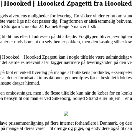
|| Hoooked || Hoooked Zpagetti fra Hoooked
vis alverdens muligheder for levering. En sikker vinder er nu om stunde
 varer lige når det passer dig. Fragtformen er altså temmelig bekvem, s
i Stofgarn Unicolor 24 Kamel/Beige Nuancer 1 stk..
til dit hus eller til adressen på dit arbejde. Fragttypen bliver jævnligt
nér er utvivlsomt at du selv henter pakken, men den løsning stiller kra
| Hoooked || Hoooked Zpagetti kan i nogle tilfælde være ualmindeligt v
 er det særdeles relevant at vi kigger nærmere på leveringstiden på den
ng på blot en enkelt hverdag på mange af butikkens produkter, eksempel
 det er forudsat at transaktionen gennemføres før et besluttet klokkeslæ
ansatte drager hjemad.
n omkostninger, men i de fleste tilfælde kun når du køber for en konkre
 hensyn til om man er ved Silkeborg, Solrød Strand eller Skjern – er at f
 lave prissammenligning på flere internet forhandlere i Danmark, og der
ne på mange af deres varer – til drenge og piger, og endvidere også til d