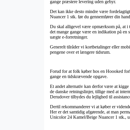
gange præstere levering uden gebyr.
Det kan ikke desto mindre være fordelagtig
Nuancer 1 stk. før du gennemfører din hande
Du skal alligevel være opmærksom på, at i ti
det mange gange være en indikation på en s
uægte e-forretninger.
Generelt tilråder vi kortbetalinger eller mo
pengene over et længere tidsrum.
Forud for at folk køber hos en Hoooked forh
gange en tidskrævende opgave.
Et andet alternativ kan derfor være at kigg
de danske retningslinjer, tillige med at in
Derudover tilbydes du lejlighed til assistan
Dertil rekommanderer vi at køber er vidend
Her er det samtidig afgørende, at man perm
Unicolor 24 Kamel/Beige Nuancer 1 stk., ua