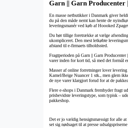
Garn || Garn Producenter 
En masse netbutikker i Danmark giver heldig
du på den måde nemt kan hente de nyindkøbte
leveringsmanér ved køb af Hoooked Zpagett
Du bør tillige foretrække at vælge afsending 
ukompliceret. Den mest letkøbte leveringsma
afstand til e-firmaets tilholdssted.
Fragtperioden på Garn || Garn Producenter |
varer inden for kort tid, så med det formål
Masser af online forretninger lover leveri
Kamel/Beige Nuancer 1 stk., men glem ikke at
de nye varer klargjort forud for at de pakke
Flere e-shops i Danmark frembyder fragt ude
prisbevidste leveringstype, som typisk – uden
pakkeshop.
Det er jo vældig hensigtsmæssigt for alle at
set sig nødsaget til at presse udsalgspriser