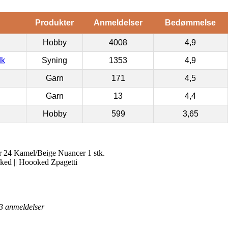
Produkter
Anmeldelser
Bedømmelse
Hobby
4008
4,9
dk
Syning
1353
4,9
Garn
171
4,5
Garn
13
4,4
Hobby
599
3,65
 24 Kamel/Beige Nuancer 1 stk.
ked || Hoooked Zpagetti
3
anmeldelser