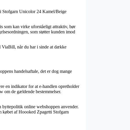
tti Stofgarn Unicolor 24 Kamel/Beige
s som kan virke uforståeligt attraktiv, bør
igelsesordningen, som støtter kunden imod
 ViaBill, når du har i sinde at dække
hoppens handelsaftale, det er dog mange
e en indikator for at e-handlen opretholder
owhow om de gældende bestemmelser.
en byttepolitik online webshoppen anvender.
om købet af Hoooked Zpagetti Stofgarn