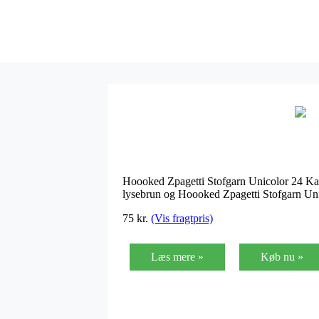
Hoooked Zpagetti Stofgarn Unicolor 24 Kam
lysebrun og Hoooked Zpagetti Stofgarn U
75
kr.
(Vis fragtpris)
Læs mere »
Køb nu »