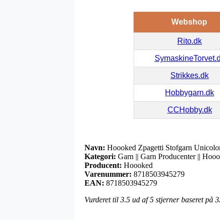
Webshop
Rito.dk
SymaskineTorvet.
Strikkes.dk
Hobbygarn.dk
CCHobby.dk
Navn:
Hoooked Zpagetti Stofgarn Unicolor
Kategori:
Garn || Garn Producenter || Hooo
Producent:
Hoooked
Varenummer:
8718503945279
EAN:
8718503945279
Vurderet til
3.5
ud af 5 stjerner baseret på
3