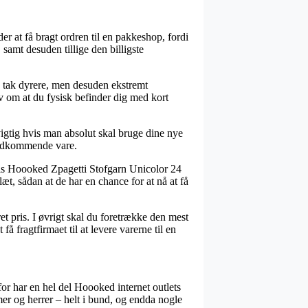
r at få bragt ordren til en pakkeshop, fordi
amt desuden tillige den billigste
 en tak dyrere, men desuden ekstremt
v om at du fysisk befinder dig med kort
igtig hvis man absolut skal bruge dine nye
 vedkommende vare.
vis Hoooked Zpagetti Stofgarn Unicolor 24
t, sådan at de har en chance for at nå at få
t pris. I øvrigt skal du foretrække den mest
å fragtfirmaet til at levere varerne til en
for har en hel del Hoooked internet outlets
amer og herrer – helt i bund, og endda nogle