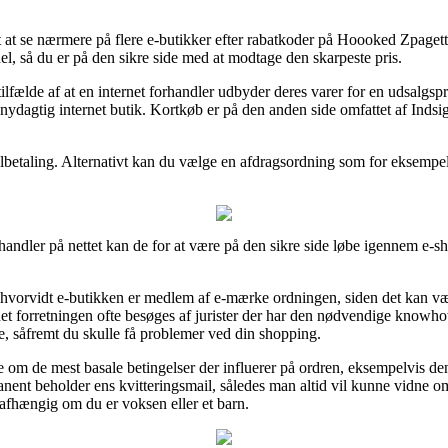
t at se nærmere på flere e-butikker efter rabatkoder på Hoooked Zpage
l, så du er på den sikre side med at modtage den skarpeste pris.
lfælde af at en internet forhandler udbyder deres varer for en udsalgspri
nydagtig internet butik. Kortkøb er på den anden side omfattet af Inds
bilbetaling. Alternativt kan du vælge en afdragsordning som for eksempel
andler på nettet kan de for at være på den sikre side løbe igennem e-s
e hvorvidt e-butikken er medlem af e-mærke ordningen, siden det kan vær
ternet forretningen ofte besøges af jurister der har den nødvendige kn
ce, såfremt du skulle få problemer ved din shopping.
e om de mest basale betingelser der influerer på ordren, eksempelvis d
anent beholder ens kvitteringsmail, således man altid vil kunne vidne 
fhængig om du er voksen eller et barn.