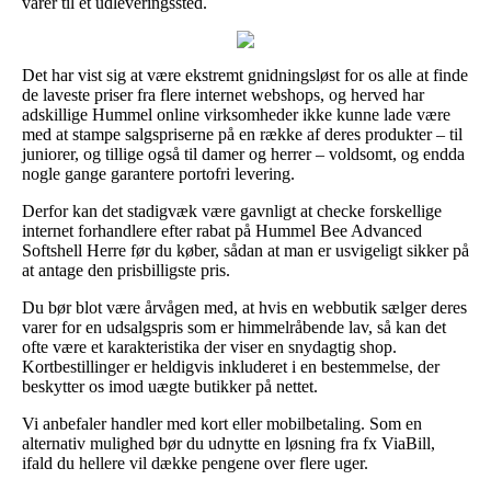
varer til et udleveringssted.
Det har vist sig at være ekstremt gnidningsløst for os alle at finde
de laveste priser fra flere internet webshops, og herved har
adskillige Hummel online virksomheder ikke kunne lade være
med at stampe salgspriserne på en række af deres produkter – til
juniorer, og tillige også til damer og herrer – voldsomt, og endda
nogle gange garantere portofri levering.
Derfor kan det stadigvæk være gavnligt at checke forskellige
internet forhandlere efter rabat på Hummel Bee Advanced
Softshell Herre før du køber, sådan at man er usvigeligt sikker på
at antage den prisbilligste pris.
Du bør blot være årvågen med, at hvis en webbutik sælger deres
varer for en udsalgspris som er himmelråbende lav, så kan det
ofte være et karakteristika der viser en snydagtig shop.
Kortbestillinger er heldigvis inkluderet i en bestemmelse, der
beskytter os imod uægte butikker på nettet.
Vi anbefaler handler med kort eller mobilbetaling. Som en
alternativ mulighed bør du udnytte en løsning fra fx ViaBill,
ifald du hellere vil dække pengene over flere uger.