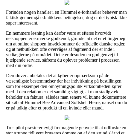
Forinden nogen handler i en Hummel e-forhandler behøver man
faktisk gennemgå e-butikkens betingelser, dog er det typisk ikke
super interessant.
En nemmere løsning kan derfor være at efterse hvorvidt
netshoppen er e-mærke godkendt, grundet at det er et fingerpeg
om at online shoppen imødekommer de officielle danske regler,
og at netbutikken ofte overvåges af fagmænd der er inde i
vedtægterne på området. Dette er desuden en god genvej til
hjælpende service, såfremt du oplever problemer i processen
med din ordre.
Derudover anbefales det at køber er opmærksom på de
væsentligste bestemmelser der har indvirkning på bestillingen,
som for eksempel den ombytningspolitik virksomheden kører
med. I den relation er det samtidig vigtigt, at man stadigvæk
beholder sin faktura, således man senere vil kunne dokumentere
sit køb af Hummel Bee Advanced Softshell Herre, uanset om du
er på udkig efter et produkt til en kvinde eller mand.
Trustpilot præsterer evigt fremragende genveje til at udforske en
stor gruppe tidligere brugeres domme og af den grund slår vi et