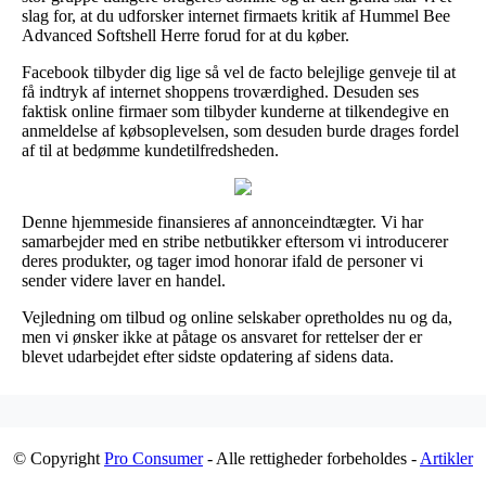
slag for, at du udforsker internet firmaets kritik af Hummel Bee
Advanced Softshell Herre forud for at du køber.
Facebook tilbyder dig lige så vel de facto belejlige genveje til at
få indtryk af internet shoppens troværdighed. Desuden ses
faktisk online firmaer som tilbyder kunderne at tilkendegive en
anmeldelse af købsoplevelsen, som desuden burde drages fordel
af til at bedømme kundetilfredsheden.
Denne hjemmeside finansieres af annonceindtægter. Vi har
samarbejder med en stribe netbutikker eftersom vi introducerer
deres produkter, og tager imod honorar ifald de personer vi
sender videre laver en handel.
Vejledning om tilbud og online selskaber opretholdes nu og da,
men vi ønsker ikke at påtage os ansvaret for rettelser der er
blevet udarbejdet efter sidste opdatering af sidens data.
© Copyright
Pro Consumer
- Alle rettigheder forbeholdes -
Artikler