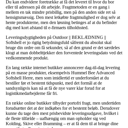
Du kan endvidere foretrække at få det leveret til hvor du bor
eller til adressen på dit arbejde. Fragtmetoden er en gang i
mellem en tak mindre prisbillig, men på den anden side ret så
hensigtsmæssig. Den mest letkøbte fragtmulighed er dog selv at
hente produkterne, men den løsning betinges af at du befinder
dig med kort afstand til e-firmaets tilholdssted.
Leveringsdygtigheden på Outdoor || BEKLÆDNING ||
Softshell er jo rigtig betydningsfuld såfremt du absolut skal
bruge din ordre om få sekunder, så af den grund er det særdeles
klogt at man dobbelttjekker den forventede leveringsdato ved det
vedkommende produkt.
En lang række internet butikker annoncerer dag-til-dag levering
på en masse produkter, eksempelvis Hummel Bee Advanced
Softshell Herre, men som imidlertid er underforstået at du
bestiller før et bestemt tidspunkt, med det formål at de
sandsynligvis kan nå at få de nye varer klar forud for at
logistikmedarbejderne får fri.
En række online butikker tilbyder portofri fragt, men undertiden
forudsætter det at der indkøbes for et bestemt beløb. Derudover
kunne du tage den mest prisbevidste leveringsudgave, hvilket i
de fleste tilfælde – uafhængig om man opholder sig ved
Kolding, Skive eller Bramming – er at få dem til at bringe dine