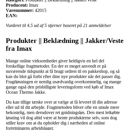
Producent:
Imax
Varenummer:
42015
EAN:
Vurderet til
4.5
ud af 5 stjerner baseret på
21
anmeldelser
Produkter || Beklædning || Jakker/Veste
fra Imax
Mange online virksomheder giver heldigvis en hel del
forskellige fragtmetoder. En der er meget anvendt er på
nuværende tidspunkt at få bragt ordren til en pakkeshop, og så
kan du blot gå forbi efter dine nye produkter når det passer dig.
Fragtløsningen er nemlig usædvanlig overkommelig, og mange
gange også den prisbilligste leveringsform ved køb af Imax
Ocean Thermo Jakke.
Du kan tillige tænke over at vælge at få leveret til din adresse
eller ud til dit arbejde. Fragtmetoden bliver ofte en smule mere
bekostelig, men derudover ret gnidningsløs. Den mest letkøbte
løsning vil dog altid være at hente produkterne selv, som dog
stiller krav om at du opholder dig i nærheden af online
forretningens arbejdslager.