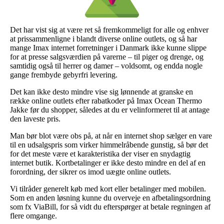
Det har vist sig at være ret så fremkommeligt for alle og enhver
at prissammenligne i blandt diverse online outlets, og så har
mange Imax internet forretninger i Danmark ikke kunne slippe
for at presse salgsværdien på varerne – til piger og drenge, og
samtidig også til herrer og damer – voldsomt, og endda nogle
gange frembyde gebyrfri levering.
Det kan ikke desto mindre vise sig lønnende at granske en
række online outlets efter rabatkoder på Imax Ocean Thermo
Jakke før du shopper, således at du er velinformeret til at antage
den laveste pris.
Man bør blot være obs på, at når en internet shop sælger en vare
til en udsalgspris som virker himmelråbende gunstig, så bør det
for det meste være et karakteristika der viser en snydagtig
internet butik. Kortbetalinger er ikke desto mindre en del af en
forordning, der sikrer os imod uægte online outlets.
Vi tilråder generelt køb med kort eller betalinger med mobilen.
Som en anden løsning kunne du overveje en afbetalingsordning
som fx ViaBill, for så vidt du efterspørger at betale regningen af
flere omgange.