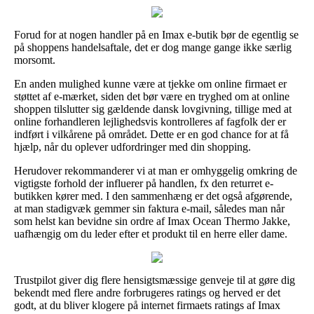
Forud for at nogen handler på en Imax e-butik bør de egentlig se
på shoppens handelsaftale, det er dog mange gange ikke særlig
morsomt.
En anden mulighed kunne være at tjekke om online firmaet er
støttet af e-mærket, siden det bør være en tryghed om at online
shoppen tilslutter sig gældende dansk lovgivning, tillige med at
online forhandleren lejlighedsvis kontrolleres af fagfolk der er
indført i vilkårene på området. Dette er en god chance for at få
hjælp, når du oplever udfordringer med din shopping.
Herudover rekommanderer vi at man er omhyggelig omkring de
vigtigste forhold der influerer på handlen, fx den returret e-
butikken kører med. I den sammenhæng er det også afgørende,
at man stadigvæk gemmer sin faktura e-mail, således man når
som helst kan bevidne sin ordre af Imax Ocean Thermo Jakke,
uafhængig om du leder efter et produkt til en herre eller dame.
Trustpilot giver dig flere hensigtsmæssige genveje til at gøre dig
bekendt med flere andre forbrugeres ratings og herved er det
godt, at du bliver klogere på internet firmaets ratings af Imax