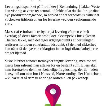
Leveringstidspunktet på Produkter || Beklædning || Jakker/Veste
kan vise sig at være ret central i tilfælde af at du skal bruge dine
nye produkter omgående, så herved er det forholdsvis aktuelt at
vi checker tidshorisonten for levering ved den vedkommende
vare.
Masser af e-forhandlere byder på levering efter en enkelt
hverdag på deres favorit produkter, eksempelvis Imax Ocean
Thermo Jakke, men det tager udgangspunkt i at bestillingen
realiseres forinden et nøjagtigt tidspunkt, så de med sikkerhed
kan nå at få de nye varer klargjort inden logistikmedarbejderne
drager hjemad.
Visse internet handler frembyder fragtfri levering, men for det
meste kun såfremt man aftager for en bestemt sum. Ellers skal
man foretrække den mest betalelige fragtløsning, der tit – uden
hensyn til om man bor i Næstved, Nørresundby eller Humlebæk
– vil være at få dem til at bringe ordren til en pakkeshop.