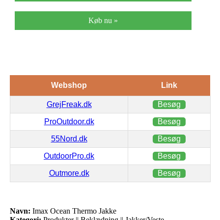
Køb nu »
Webshop
Link
GrejFreak.dk
Besøg
ProOutdoor.dk
Besøg
55Nord.dk
Besøg
OutdoorPro.dk
Besøg
Outmore.dk
Besøg
Navn:
Imax Ocean Thermo Jakke
Kategori:
Produkter || Beklædning || Jakker/Veste