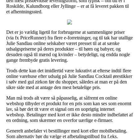
den mest prisbevidste leveringsform, som typisk – om du er i
Roskilde, Kalundborg eller Jyllinge – er at få leveret pakken til
et afhentningssted.
Det er jo vældig ligetil for forbrugerne at sammenligne priser
(via fx PriceRunner) fra flere e-forretninger, og til tak har utallige
Julie Sandlau online selskaber været presset til at at sænke
udsalgspriserne på deres produkter – til børn og babyer, og
desuden også til mænd og kvinder – betydeligt, og endda nogle
gange frembyde gratis levering.
Trods dette kan det imidlertid være lukrativt at efterse indtil flere
online varehuse efter udsalg på Julie Sandlau Cocktail ørestikker
i sølv med gul zirkon før du shopper, således at man er på den
sikre side med at antage den mest betalelige pris.
Man må trods alt være så påpasselig, at såfremt en online
webshop tilbyder et produkt for en pris som kan ses som enormt
lav, så bør det tit være et signal om en uoprigtig internet
webshop. Betalinger med kort er ikke desto mindre indbefattet af
en ordning, som skærmer en overfor uærlige e-firmaer.
Generelt anbefaler vi bestillinger med kort eller mobilbetaling.
Som alternativ bør du vælge et afbetalingstilbud fra f.eks.