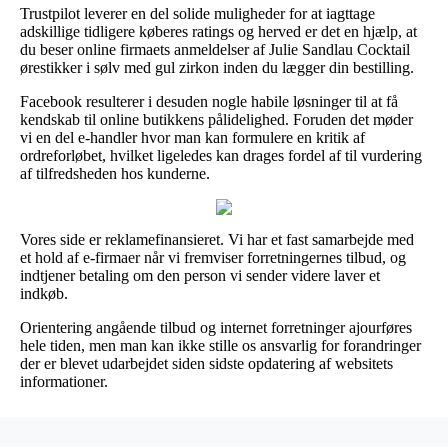
Trustpilot leverer en del solide muligheder for at iagttage
adskillige tidligere køberes ratings og herved er det en hjælp, at
du beser online firmaets anmeldelser af Julie Sandlau Cocktail
ørestikker i sølv med gul zirkon inden du lægger din bestilling.
Facebook resulterer i desuden nogle habile løsninger til at få
kendskab til online butikkens pålidelighed. Foruden det møder
vi en del e-handler hvor man kan formulere en kritik af
ordreforløbet, hvilket ligeledes kan drages fordel af til vurdering
af tilfredsheden hos kunderne.
Vores side er reklamefinansieret. Vi har et fast samarbejde med
et hold af e-firmaer når vi fremviser forretningernes tilbud, og
indtjener betaling om den person vi sender videre laver et
indkøb.
Orientering angående tilbud og internet forretninger ajourføres
hele tiden, men man kan ikke stille os ansvarlig for forandringer
der er blevet udarbejdet siden sidste opdatering af websitets
informationer.