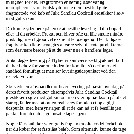
mulighed for det. Fragtformen er nemlig usædvanlig
ukompliceret, samt typisk ydermere den mest letkøbte
fragtmetode ved køb af Julie Sandlau Cocktail ørestikker i sølv
med gul zirkon.
Du kunne ydermere påtænke at bestille levering til din bopæl
eller til dit arbejde. Fragttypen bliver ofte en lille smule mindre
prisbillig, men lige så vel ekstremt let gængelig. Den billigste
fragttype kan ikke benægtes at være selv at hente produkterne,
som desværre beroer på at du lever nær e-handlens lager.
Antal dages levering på Nyheder kan være vældig aktuel ifald
du har behov for varerne inden for kort tid, så derfor er det i
sandhed fornuftigt at man ser leveringstidspunktet ved den
respektive vare.
Størstedelen af e-handler udlover levering på næste hverdag på
deres favorit produkter, eksempelvis Julie Sandlau Cocktail
ørestikker i sølv med gul zirkon, men vær opmærksom på at det
står og falder med at orden realiseres forinden et nøjagtigt
tidspunkt, med hensynstagen til at de kan nå at få bestillingen
pakket forinden de lageransatte tager hjem.
Nogle få e-butikker yder gratis fragt, men ofte er det forbeholdt
når du køber for et fastslået beløb. Som alternativ kunne du tage