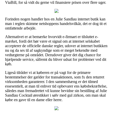
ViaBill, for så vidt du gerne vil finansiere prisen over flere uger.
Forinden nogen handler hos en Julie Sandlau internet butik kan
man i reglen skimme netshoppens handelsvilkår, det er dog tit et
omfattende arbejde.
Alternativet er at bemærke hvorvidt e-firmaet er tilsluttet e-
mærket, fordi det bør være et signal om at internet selskabet
accepterer de officielle danske regler, udover at internet butikken
nu og da ses til af sagkyndige som er meget bekendte med
vedtægterne på området. Derudover giver det dig chance for
hjælpende service, såfremt du bliver udsat for problemer ved dit
køb.
Ligeså tilråder vi at køberen er på vagt for de primære
bestemmelser der gælder for transaktionen, som fx den returret
virksomheden garanterer. I den sammenhæng er det tilmed
essesentielt, at man til enhver tid opbevarer ens købsbekræftelse,
således man fremadrettet vil kunne bevidne sin bestilling af Julie
Sandlau Cocktail ørestikker i sølv med gul zirkon, om man skal
købe en gave til en dame eller herre.