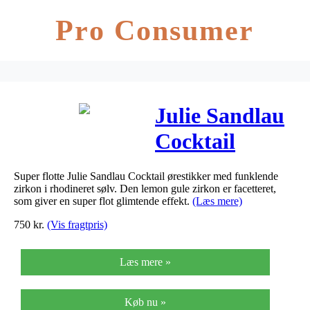
Pro Consumer
Julie Sandlau
Cocktail
ørestikker i
Super flotte Julie Sandlau Cocktail ørestikker med funklende
sølv med gul
zirkon i rhodineret sølv. Den lemon gule zirkon er facetteret,
som giver en super flot glimtende effekt.
(Læs mere)
zirkon
750
kr.
(Vis fragtpris)
Læs mere »
Køb nu »