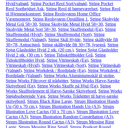
Hvid/valnød
,
String Pocket Reol Sort/valnød
,
String Pocket
Reol Sortbejdset Ask
,
String Reol til børneværelset
,
String Reol
til Hjemmekontoret
,
String Reolsystem Home Office
Vægmonteret
,
String Reolsystem Opstilling 1
,
String Skohylde
Metal Grå 58×30
,
String Skohylde Metal Hvid 58×30
,
String
Skohylde Metal Sort 58×30
,
String Skuffemodul (Eg)
,
String
Skuffemodul (Hvid)
,
String Skuffemodul (Sort)
,
String
Skuffemodul (Valnød)
,
String Skål Hylde
,
String skålhylde filt
30×78, Antracitgrå
,
String skålhylde filt 30×78, lysegrå
,
String
Spjut Glasholder Hvid 2 stk. (20 cm.)
,
String Spjut Glasholder
Hvid 2 stk. (30 cm.)
,
String Tidsskriftholder Grå
,
String
Tidsskriftholder Hvid
,
String Vitrineskab (Eg)
,
String
Vitrineskab (Hvid)
,
String Vitrineskab (Sort)
,
String Vitrineskab
(Valnød)
,
String Workdesk / Bordplade (Eg)
,
String Workdesk /
Bordplade (Valnød)
,
String Works Aluminiumsskål til stolpe
,
String Works Filtcover til trådgitter
,
String Works Hæve-Sænke
Skrivebord (Eg)
,
String Works Skuffe på Hjul (Eg)
,
String
Works Skuffeelement til Hæve-Sænke Skrivebord
,
String Works
Støjabsoberende Væg
,
String Works Trådgitter til hæve-sænke
skrivebord
,
Strups Black Ring Large
,
Strups Illustration Hands
Up (50 x 70 cm.)
,
Strups Illustration Hands Up (A3)
,
Strups
Illustration Love Cactus (50 x 70 cm.)
,
Strups Illustration Love
Cactus (A3)
,
Strups Illustration Random Constellation (A3)
,
Strups Illustration Round Cactus (A3)
,
Strups Messing Ring
Large
,
Strups Messing Ring Small
,
Strups Postkort Round