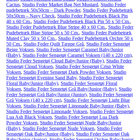
Cactus
,
Studio Feder Market Bag Net Mustard
,
Studio Feder
pudebetræk 50x50cm – Dark Powder
,
Studio Feder Pudebetræk
50x50cm – Navy Check
,
Studio Feder Pudebetræk Black Pin
40 x 60 Cm.
,
Studio Feder Pudebetræk Black Pin 50 x 50 Cm.
,
Studio Feder Pudebetræk Blue Stripe 40 x 60 Cm.
,
Studio Feder
Pudebetræk Blue Stripe 50 x 50 Cm.
,
Studio Feder Pudebetræk
Muted Clay 50 x 50 Cm.
,
Studio Feder Pudebetræk Orchre 50 x
50 Cm.
,
Studio Feder Quilt Tæppe Grå
,
Studio Feder Sengetøj
Beige Voksen
,
Studio Feder Sengetøj Caramel Baby/Junior
(Baby)
,
Studio Feder Sengetøj Caramel Voksen (140 x 220 cm)
,
Studio Feder Sengetøj Cloud Baby/Junior (Baby)
,
Studio Feder
Sengetøj Cloud Voksen
,
Studio Feder Sengetøj Crisp White
Voksen
,
Studio Feder Sengetøj Dark Powder Voksen
,
Studio
Feder Sengetøj Evening Sand Baby
,
Studio Feder Sengetøj
Floral Baby/Junior (Baby)
,
Studio Feder Sengetøj Floral
Voksen
,
Studio Feder Sengetøj Grå Baby/Junior (Baby)
,
Studio
Feder Sengetøj Grå Baby/Junior (Junior)
,
Studio Feder Sengetøj
Grå Voksen (140 x 220 cm)
,
Studio Feder Sengetøj Light Blue
Voksen
,
Studio Feder Sengetøj Limonade Baby/Junior (Baby)
,
Studio Feder Sengetøj Limonade Voksen
,
Studio Feder Sengetøj
Lua Ash Black Voksen
,
Studio Feder Sengetøj Lua Dark
Powder Voksen
,
Studio Feder Sengetøj Nude Baby/Junior
(Baby)
,
Studio Feder Sengetøj Nude Voksen
,
Studio Feder
Sengetøj Oak Baby/Junior (Baby)
,
Studio Feder Sengetøj Oak
Baby/Junior (Junior)
,
Studio Feder Sengetøj Orchre Baby/Junior