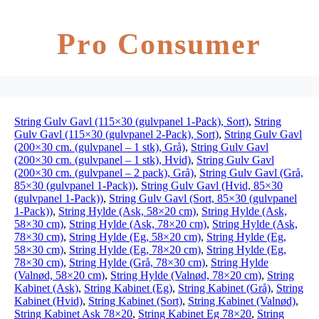
Pro Consumer
String Gulv Gavl (115×30 (gulvpanel 1-Pack), Sort)
,
String
Gulv Gavl (115×30 (gulvpanel 2-Pack), Sort)
,
String Gulv Gavl
(200×30 cm. (gulvpanel – 1 stk), Grå)
,
String Gulv Gavl
(200×30 cm. (gulvpanel – 1 stk), Hvid)
,
String Gulv Gavl
(200×30 cm. (gulvpanel – 2 pack), Grå)
,
String Gulv Gavl (Grå,
85×30 (gulvpanel 1-Pack))
,
String Gulv Gavl (Hvid, 85×30
(gulvpanel 1-Pack))
,
String Gulv Gavl (Sort, 85×30 (gulvpanel
1-Pack))
,
String Hylde (Ask, 58×20 cm)
,
String Hylde (Ask,
58×30 cm)
,
String Hylde (Ask, 78×20 cm)
,
String Hylde (Ask,
78×30 cm)
,
String Hylde (Eg, 58×20 cm)
,
String Hylde (Eg,
58×30 cm)
,
String Hylde (Eg, 78×20 cm)
,
String Hylde (Eg,
78×30 cm)
,
String Hylde (Grå, 78×30 cm)
,
String Hylde
(Valnød, 58×20 cm)
,
String Hylde (Valnød, 78×20 cm)
,
String
Kabinet (Ask)
,
String Kabinet (Eg)
,
String Kabinet (Grå)
,
String
Kabinet (Hvid)
,
String Kabinet (Sort)
,
String Kabinet (Valnød)
,
String Kabinet Ask 78×20
,
String Kabinet Eg 78×20
,
String