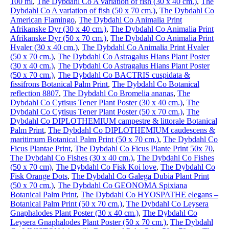
100 ml
,
The Dybdahl Co A variation of fish (30 x 40 cm.)
,
The
Dybdahl Co A variation of fish (50 x 70 cm.)
,
The Dybdahl Co
American Flamingo
,
The Dybdahl Co Animalia Print
Afrikanske Dyr (30 x 40 cm.)
,
The Dybdahl Co Animalia Print
Afrikanske Dyr (50 x 70 cm.)
,
The Dybdahl Co Animalia Print
Hvaler (30 x 40 cm.)
,
The Dybdahl Co Animalia Print Hvaler
(50 x 70 cm.)
,
The Dybdahl Co Astragalus Hians Plant Poster
(30 x 40 cm.)
,
The Dybdahl Co Astragalus Hians Plant Poster
(50 x 70 cm.)
,
The Dybdahl Co BACTRIS cuspidata &
fissifrons Botanical Palm Print
,
The Dybdahl Co Botanical
reflection 8807
,
The Dybdahl Co Bromelia ananas
,
The
Dybdahl Co Cytisus Tener Plant Poster (30 x 40 cm.)
,
The
Dybdahl Co Cytisus Tener Plant Poster (50 x 70 cm.)
,
The
Dybdahl Co DIPLOTHEMIUM campestre & littorale Botanical
Palm Print
,
The Dybdahl Co DIPLOTHEMIUM caudescens &
maritimum Botanical Palm Print (50 x 70 cm.)
,
The Dybdahl Co
Ficus Plantae Print
,
The Dybdahl Co Ficus Plante Print 50x 70
,
The Dybdahl Co Fishes (30 x 40 cm.)
,
The Dybdahl Co Fishes
(50 x 70 cm)
,
The Dybdahl Co Fisk Koi love
,
The Dybdahl Co
Fisk Orange Dots
,
The Dybdahl Co Galega Dubia Plant Print
(50 x 70 cm.)
,
The Dybdahl Co GEONOMA Spixiana
Botanical Palm Print
,
The Dybdahl Co HYOSPATHE elegans –
Botanical Palm Print (50 x 70 cm.)
,
The Dybdahl Co Leysera
Gnaphalodes Plant Poster (30 x 40 cm.)
,
The Dybdahl Co
Leysera Gnaphalodes Plant Poster (50 x 70 cm.)
,
The Dybdahl