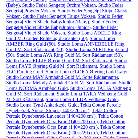
(Baby)
,
Studio Feder Sengetøj Orchre Voksen
,
Studio Feder
Sengetøj Powder Voksen
,
Studio Feder Sengetøj Stripe Classic
Voksen
,
Studio Feder Sengetøj Taupe Voksen
,
Studio Feder
Sengetøj Violet Shade Baby/Junior (Baby)
,
Studio Feder
Sengetøj Violet Shade Baby/Junior (Junior)
,
Studio Feder
Sengetøj Violet Shade Voksen
,
Studio Loma ADELE Ring
Guld M. Golden Rutile og diamanter (50)
,
Studio Loma
AMBER Ring Guld (50)
,
Studio Loma ANNEBELLE Ring
Guld M. Sort Rådiamant (50)
,
Studio Loma APRIL Ring Guld
(50)
,
Studio Loma AVA Ring Guld M. Sort Rådiamant (50)
,
Studio Loma ELLIE Ørering Guld M. Sort Rådiamant
,
Studio
Loma FAYE Ørering Guld M. Sort Rådiamant
,
Studio Loma
FLO Ørering Guld
,
Studio Loma FLORA Ørering Guld Large
,
Studio Loma MAY Armbånd Guld M. Sorte Rådiamanter
,
Studio Loma Melody Armbånd Guld M. Sort Rådiamant
,
Studio
Loma NORMA Armbånd Guld
,
Studio Loma TALIA Vedhæng
Guld M. Sort Rådiamant
,
Studio Loma TARA Vedhæng Guld
M. Sort Rådiamant
,
Studio Loma TILDA Vedhæng Guld
,
Studio Loma Tynd Ankerkæde Guld
,
Tekla Cotton Percale
Dynebetræk Anholt Stripes (140×220 cm )
,
Tekla Cotton
Percale Dynebetræk Lavender (140×200 cm )
,
Tekla Cotton
Percale Dynebetræk Ocra Brun (140×200 cm )
,
Tekla Cotton
Percale Dynebetræk Ocra Brun (140×220 cm )
,
Tekla Cotton
Percale Dynebetræk Ocra Brun (200×220 cm )
,
Tekla Cotton