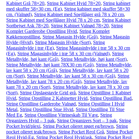
Kabinet Grå 78×20
,
String Kabinet Hvid 78×20
,
String kabinet
med skuffer 58×30 cm. (Eg)
,
String kabinet med skuffer 58×30
cm. (Valnød)
,
String Kabinet med Spejllåger grå 78 x 20 cm
,
String Kabinet med Spejllåger Hvid 78 x 20 cm
,
String Kabinet
Sortbejset Ask 78×20
,
String Kabinet Valnød 78×20
,
String
Komplet Garderobe Opstilling Hvid
,
String Komplet
Køkkenopstilling
,
String Magasin Hylde (Grå)
,
String Magasin
Hylde (Hvid)
,
String Magasin Hylde (Sort)
,
String
Magasinhylde i træ (Eg)
,
String Magasinhylde i træ 58 x 30 cm
(Eg)
,
String Magasinhylde i træ 58 x 30 cm (Valnød)
,
String
Metalhylde, høj kant (Grå)
,
String Metalhylde, høj kant (Sort)
,
String Metalhylde, høj kant 78X30 cm (Grå)
,
String Metalhylde,
lav kant 58 x 20 cm (Grå)
,
String Metalhylde, lav kant 58 x 20
cm (Sort)
,
String Metalhylde, lav kant 58 x 30 cm (Grå)
,
String
Metalhylde, lav kant 78 x 20 cm (Grå)
,
String Metalhylde, lav
kant 78 x 20 cm (Sort)
,
String Metalhylde, lav kant 78 x 30 cm
(Sort)
,
String Opslagstavle Grid grå
,
String Opstilling 1 Kabinet
Hvid
,
String Opstilling 2 Kabinetter Hvid
,
String Opstilling Bad
,
String Opstilling Garderobe Valnød
,
String Opstilling I Hvid
Metal
,
String Opstilling Stue Hvid
,
String Opstilling Til Stue
Med Eg
,
String Opstilling Vitrineskab Til Væg
,
String
Organizers Hvid – 3 pak
,
String Organizers Sort – 3 pak
,
String
Pocket hvid/plexi
,
String Pocket olieret røget eg/brown
,
String
pocket olieret teak/brown
,
String Pocket Reol Grå
,
String Pocket
Reol Hvid-Eg
,
String Pocket Reol Hvid/ask
,
String Pocket Reol