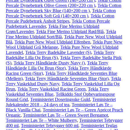
Percale Dynebetræk Olive Green (140×200 cm )
,
Tekla Cotton
Percale Dynebetræk Olive Green (200×220 cm )
,
Tekla Cotton
Percale Dynebetræk Sky Blue (140×200 cm )
,
Tekla Cotton
Percale Dynebetræk Soft Grå (140×200 cm )
,
Tekla Cotton
Percale Pudebetræk Anholt Stripes
,
Tekla Cotton Percale
Pudebetræk Lavender
,
Tekla Fine Merino Uldplaid
Grøn/Lavender
,
Tekla Fine Merino Uldplaid Rød/Blå
,
Tekla
Fine Merino Uldplaid Sort/Blå
,
Tekla Pure New Wool Uldplaid
Blå
,
Tekla Pure New Wool Uldplaid Elfenben
,
Tekla Pure New
Wool Uldplaid Grå Melange
,
Tekla Pure New Wool Uldplaid
Lavendel
,
Tekla Terry Badekåbe Lavender (S)
,
Tekla Terry
Badekåbe Lilla Og Brun (S)
,
Tekla Terry Badekåbe Stella Pink
(S)
,
Tekla Terry Håndklæde Dusty Navy ()
,
Tekla Terry
Håndklæde Lilla Og Brun (Stor)
,
Tekla Terry Håndklæde
Racing Green (Stor)
,
Tekla Terry Håndklæde Seventies Blue
(Mellem)
,
Tekla Terry Håndklæde Seventies Blue (Stor)
,
Tekla
Terry Vaskeklud Dusty Navy
,
Tekla Terry Vaskeklud Lilla Og
Brun
,
Tekla Terry Vaskeklud Racing Green
,
Tekla Terry
Vaskeklud Seventies Blue
,
Tellkiddo Stof Opbevaringspose
Round Grid
,
Teministeriet Doseringsske Guld
,
Teministeriet
Julekalender 2018 – 24 days of tea
,
Teministeriet Løs Te –
Black Vanilla Chai
,
Teministeriet Løs Te – Green Apricot Peach
Organic
,
Teministeriet Løs Te – Green Sweet Bergamot
,
Teministeriet Løs Te – White Mulberry
,
Teministeriet Tebrygger
400 ml
,
Teministeriet Tebrygger 600 ml
,
Teministeriet Teglas