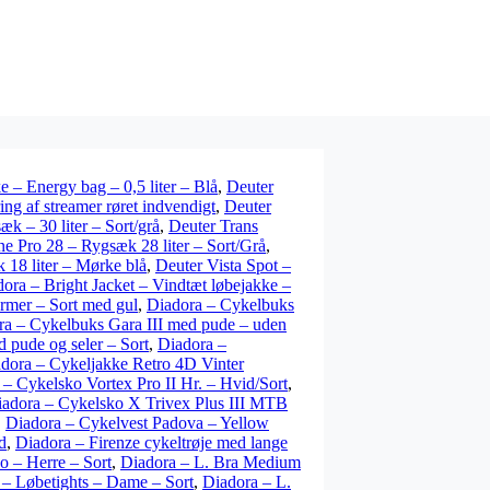
– Energy bag – 0,5 liter – Blå
,
Deuter
ing af streamer røret indvendigt
,
Deuter
k – 30 liter – Sort/grå
,
Deuter Trans
ne Pro 28 – Rygsæk 28 liter – Sort/Grå
,
 18 liter – Mørke blå
,
Deuter Vista Spot –
ora – Bright Jacket – Vindtæt løbejakke –
rmer – Sort med gul
,
Diadora – Cykelbuks
ra – Cykelbuks Gara III med pude – uden
pude og seler – Sort
,
Diadora –
dora – Cykeljakke Retro 4D Vinter
 – Cykelsko Vortex Pro II Hr. – Hvid/Sort
,
adora – Cykelsko X Trivex Plus III MTB
,
Diadora – Cykelvest Padova – Yellow
d
,
Diadora – Firenze cykeltrøje med lange
 – Herre – Sort
,
Diadora – L. Bra Medium
 – Løbetights – Dame – Sort
,
Diadora – L.