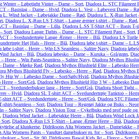
 Winter – Løbetight Vinter – Dame – Sort
,
Diadora L. STC Filament P
ACT – Basislag – Dame – Hvid
,
Diadora L. Vest – Løbevest Dame – R
a L. Wind Jacket – Løbejakke Dame – Rød
,
Diadora L. X-Run Jacket
rt
,
Diadora L. X-Run LS T-Shirt – Lange ærmer t-shirt – Dame – Rød
ACT – Basislag – Dame – Lilla
,
Diadora L.SS T-Shirt ACT – Basis T-sh
– Sort
,
Diadora Lange Tights – Dame – L. STC Filament Pant – Sort
,
 ACT – Svedundertrøje Lange Ærmer – Herre – Blå
,
Diadora LS Turtle
ndertrøje Høj Hals – Herre – Blå
,
Diadora løbe t-shirt – Dame – L.L
 løbe t-shirt – Herre – Win LS Seamless – Saltire Navy
,
Diadora løbej
Wind Jacket – Blå
,
Diadora løbesko – Dame – Kuruka – Grå/grøn
,
Diad
s – Herre – Win Pants-Seamless – Saltire Navy
,
Diadora Mythos Blushi
 – Dame – Mørke Rød
,
Diadora Mythos Blushield Elite – Løbesko Herr
ora Mythos Blushield Fly – Løbesko – Herre – Rød
,
Diadora Mythos B
Fly Hip W – Løbesko Dame – Sort/Sølv/Hvid
,
Diadora Mythos Blushi
 Herre – Sort/Grå
,
Diadora Mythos Blushield Hip 3 W – Løbesko Dam
CT – Svedunderbukser lang – Herre – Sort/Grå
,
Diadora Short Tight –
erre – Hvid
,
Diadora SL T-shirt ACT – Svedundertrøje Tanktop – Herre
-shirt ACT – Svedundertrøje – Herre – Sort/Grå
,
Diadora STC Filament
T-shirt-Seamless – Sort
,
Diadora Tour – Regntøj Jakke og Buks – Neon
in – Saltire Navy
,
Diadora Vision Tour – Cykelbuks med prof pude og s
,
Diadora Wind Jacket – Løbejakke Herre – Blå
,
Diadora Wind Lock Ja
 Sort
,
Diadora X-Run LS T-Shirt – Lange Ærmer Herre – Blå
,
Diadora
yttelse af klunkerne
,
Didriksons Alta Womens Jacket – Damejakke – 
s Alta Womens Pants – Vandtæt damebukser m. for – Sort
,
Didriksons
bukser – Sort – Str. 90
,
Didriksons Bawal Kids Jkt – Fleece – Sort
,
D