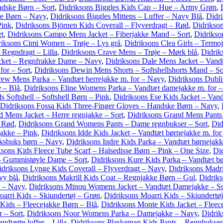
ndske Børn – Sort
,
Didriksons Biggles Kids Cap – Hue – Army Grøn
,
fe Børn – Navy
,
Didriksons Biggles Mittens – Luffer – Navy Blå
,
Didri
Pink
,
Didriksons Björnen Kids Coverall – Flyverdragt – Rød
,
Didrikson
rt
,
Didriksons Campo Mens Jacket – Fiberjakke Mand – Sort
,
Didrikso
riksons Cimi Women – Trøje – Lys grå
,
Didriksons Clea Girls – Termoj
Regndragt – Lilla
,
Didriksons Crave Mens – Trøje – Mørk blå
,
Didrik
cket – Regnfrakke Dame – Navy
,
Didriksons Dale Mens Jacket – Vandt
for – Sort
,
Didriksons Dewin Mens Shorts – Softshellshorts Mand – So
rew Mens Parka – Vandtæt herrejakke m. for – Navy
,
Didriksons Dubli
 – Blå
,
Didriksons Eline Womens Parka – Vandtæt damejakke m. for 
 Softshell – Softshell Børn – Pink
,
Didriksons Ese Kids Jacket – Vand
Didriksons Fossa Kids Three-Finger Gloves – Handske Børn – Navy
,
d Mens Jacket – Herre regnjakke – Sort
,
Didriksons Grand Mens Pants 
 Rød
,
Didriksons Grand Womens Pants – Dame regnbukser – Sort
,
Did
jakke – Pink
,
Didriksons Idde Kids Jacket – Vandtæt børnejakke m. for
æksbuks børn – Navy
,
Didriksons Indre Kids Parka – Vandtæt børnejakke
ksons Kids Fleece Tube Scarf – Halsedisse Børn – Pink – One Size
,
Di
– Gummistøvle Dame – Sort
,
Didriksons Kure Kids Parka – Vandtæt bø
idriksons Lynge Kids Coverall – Flyverdragt – Navy
,
Didriksons Madri
vy blå
,
Didriksons Makrill Kids Coat – Regnjakke Børn – Gul
,
Didriks
n – Navy
,
Didriksons Minou Womens Jacket – Vandtæt Damejakke – So
oarri Kids – Skiundertøj – Grøn
,
Didriksons Moarri Kids – Skiundertøj 
Kids – Fleecejakke Børn – Blå
,
Didriksons Monte Kids Jacket – Flee
 – Sort
,
Didriksons Noor Womens Parka – Damejakke – Navy
,
Didrik
ndtætte luffer – Lilla
,
Didriksons Plaskeman Kids Pants – Regnbukse