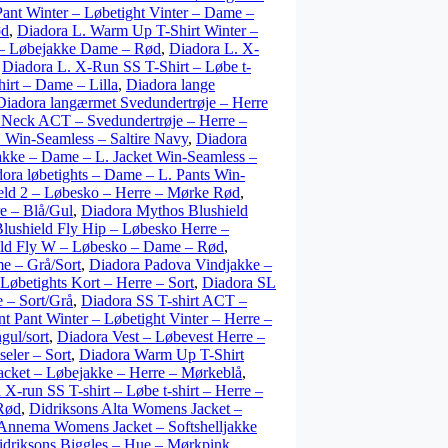
ant Winter – Løbetight Vinter – Dame –
ød
,
Diadora L. Warm Up T-Shirt Winter –
 – Løbejakke Dame – Rød
,
Diadora L. X-
,
Diadora L. X-Run SS T-Shirt – Løbe t-
irt – Dame – Lilla
,
Diadora lange
Diadora langærmet Svedundertrøje – Herre
 Neck ACT – Svedundertrøje – Herre –
S Win-Seamless – Saltire Navy
,
Diadora
akke – Dame – L. Jacket Win-Seamless –
ora løbetights – Dame – L. Pants Win-
eld 2 – Løbesko – Herre – Mørke Rød
,
e – Blå/Gul
,
Diadora Mythos Blushield
lushield Fly Hip – Løbesko Herre –
eld Fly W – Løbesko – Dame – Rød
,
e – Grå/Sort
,
Diadora Padova Vindjakke –
 Løbetights Kort – Herre – Sort
,
Diadora SL
 – Sort/Grå
,
Diadora SS T-shirt ACT –
 Pant Winter – Løbetight Vinter – Herre –
gul/sort
,
Diadora Vest – Løbevest Herre –
eler – Sort
,
Diadora Warm Up T-Shirt
cket – Løbejakke – Herre – Mørkeblå
,
 X-run SS T-shirt – Løbe t-shirt – Herre –
Rød
,
Didriksons Alta Womens Jacket –
 Annema Womens Jacket – Softshelljakke
idriksons Biggles – Hue – Mørkpink
,