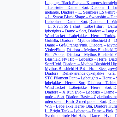
Leggings Black Shape – Kompressionstight
– Let støtte – Dame – Sort
,
Diadora – L. L
melange
,
Diadora – L. Seamless LS t-shirt
– L. Sweat Black Shape – Sweatshirt – Da
Løbebluse – Dame – Sort
,
Diadora – L. Wi
– L. X-run SS T-shirt – Løbe t-shirt – Dame
løbetights – Dame – Sort
,
Diadora – Lang c
Wind Jacket – Løbejakke – Herre – Turkis
,
Gul/Blå
,
Diadora – Mythos Blushield 3 – 
Dame – Grå/Orange/Pink
,
Diadora – Mytho
Violet/Plum
,
Diadora – Mythos Blushield El
Plum/Violet
,
Diadora – Mythos Blushield F
Blushield Fly Hip – Løbesko – Herre
,
Diad
Sort/Hvid
,
Diadora – Mythos Blushield Hip
Mythos Blushield HIP 4 – Hr. – Steel grey/
Diadora – Reflekterende cykeljakke – Grå
,
STC Filament Pant – Løbetights – Herre – 
løbejakke – Herre – Sort
,
Diadora – T-shirt
Wind Jacket – Løbejakke – Herre – Sort
,
Di
Diadora – X Run Evo – Løbesko – Dame –
pude – Sort
,
Diadora Basic – Cykelbuks med
uden seler – Basic 2 med pude – Sort
,
Diado
Win – Løbejakke Herre- Blå
,
Diadora Kuru
L. Bright Tank – Løbetop – Dame – Pink
,
Svedundertrøje Høj Hals – Dame – Hvid
,
D