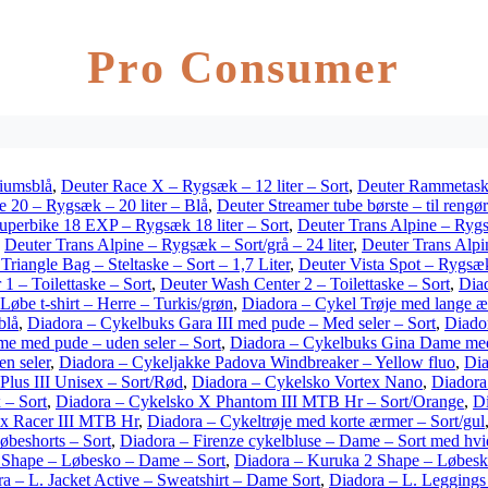
Pro Consumer
liumsblå
,
Deuter Race X – Rygsæk – 12 liter – Sort
,
Deuter Rammetaske 
e 20 – Rygsæk – 20 liter – Blå
,
Deuter Streamer tube børste – til rengør
uperbike 18 EXP – Rygsæk 18 liter – Sort
,
Deuter Trans Alpine – Rygsæ
,
Deuter Trans Alpine – Rygsæk – Sort/grå – 24 liter
,
Deuter Trans Alpi
Triangle Bag – Steltaske – Sort – 1,7 Liter
,
Deuter Vista Spot – Rygsæk
1 – Toilettaske – Sort
,
Deuter Wash Center 2 – Toilettaske – Sort
,
Diad
Løbe t-shirt – Herre – Turkis/grøn
,
Diadora – Cykel Trøje med lange æ
blå
,
Diadora – Cykelbuks Gara III med pude – Med seler – Sort
,
Diado
e med pude – uden seler – Sort
,
Diadora – Cykelbuks Gina Dame med 
n seler
,
Diadora – Cykeljakke Padova Windbreaker – Yellow fluo
,
Dia
Plus III Unisex – Sort/Rød
,
Diadora – Cykelsko Vortex Nano
,
Diadora
 – Sort
,
Diadora – Cykelsko X Phantom III MTB Hr – Sort/Orange
,
Di
ex Racer III MTB Hr
,
Diadora – Cykeltrøje med korte ærmer – Sort/gul
beshorts – Sort
,
Diadora – Firenze cykelbluse – Dame – Sort med hvi
 Shape – Løbesko – Dame – Sort
,
Diadora – Kuruka 2 Shape – Løbesko
a – L. Jacket Active – Sweatshirt – Dame Sort
,
Diadora – L. Leggings