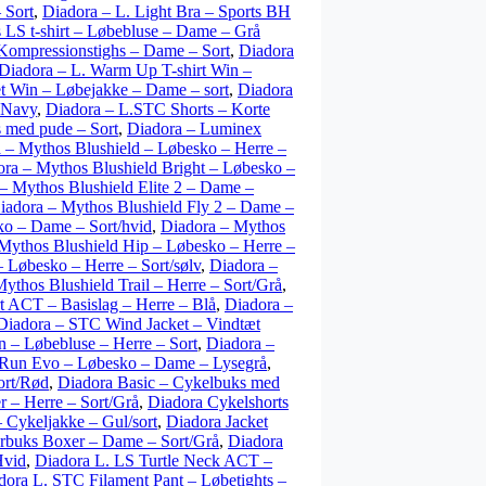
 Sort
,
Diadora – L. Light Bra – Sports BH
 LS t-shirt – Løbebluse – Dame – Grå
 Kompressionstighs – Dame – Sort
,
Diadora
Diadora – L. Warm Up T-shirt Win –
t Win – Løbejakke – Dame – sort
,
Diadora
 Navy
,
Diadora – L.STC Shorts – Korte
s med pude – Sort
,
Diadora – Luminex
 – Mythos Blushield – Løbesko – Herre –
ra – Mythos Blushield Bright – Løbesko –
– Mythos Blushield Elite 2 – Dame –
iadora – Mythos Blushield Fly 2 – Dame –
ko – Dame – Sort/hvid
,
Diadora – Mythos
Mythos Blushield Hip – Løbesko – Herre –
 Løbesko – Herre – Sort/sølv
,
Diadora –
ythos Blushield Trail – Herre – Sort/Grå
,
rt ACT – Basislag – Herre – Blå
,
Diadora –
Diadora – STC Wind Jacket – Vindtæt
 – Løbebluse – Herre – Sort
,
Diadora –
 Run Evo – Løbesko – Dame – Lysegrå
,
ort/Rød
,
Diadora Basic – Cykelbuks med
– Herre – Sort/Grå
,
Diadora Cykelshorts
 Cykeljakke – Gul/sort
,
Diadora Jacket
buks Boxer – Dame – Sort/Grå
,
Diadora
Hvid
,
Diadora L. LS Turtle Neck ACT –
dora L. STC Filament Pant – Løbetights –