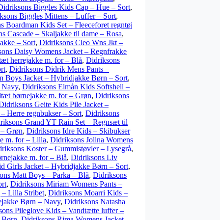
Didriksons Biggles Kids Cap – Hue – Sort
,
ksons Biggles Mittens – Luffer – Sort
,
s Boardman Kids Set – Fleeceforet regntøj
ns Cascade – Skaljakke til dame – Rosa
,
akke – Sort
,
Didriksons Cleo Wns Jkt –
sons Daisy Womens Jacket – Regnfrakke
æt herrejakke m. for – Blå
,
Didriksons
rt
,
Didriksons Didrik Mens Pants –
n Boys Jacket – Hybridjakke Børn – Sort
,
– Navy
,
Didriksons Elmån Kids Softshell –
tæt børnejakke m. for – Grøn
,
Didriksons
Didriksons Geite Kids Pile Jacket –
– Herre regnbukser – Sort
,
Didriksons
riksons Grand YT Rain Set – Regnsæt til
 – Grøn
,
Didriksons Idre Kids – Skibukser
 m. for – Lilla
,
Didriksons Jolina Womens
driksons Koster – Gummistøvler – Lysegrå
,
rnejakke m. for – Blå
,
Didriksons Liv
d Girls Jacket – Hybridjakke Børn – Sort
,
ons Matt Boys – Parka – Blå
,
Didriksons
rt
,
Didriksons Miriam Womens Pants –
– Lilla Stribet
,
Didriksons Moarri Kids –
cejakke Børn – Navy
,
Didriksons Natasha
sons Pileglove Kids – Vandtætte luffer –
r Børn
,
Didriksons Rima Womens Jacket –