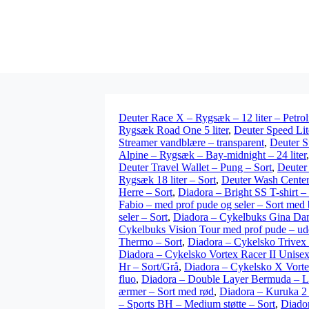
Deuter Race X – Rygsæk – 12 liter – Petro
Rygsæk Road One 5 liter
,
Deuter Speed Lit
Streamer vandblære – transparent
,
Deuter S
Alpine – Rygsæk – Bay-midnight – 24 liter
Deuter Travel Wallet – Pung – Sort
,
Deuter 
Rygsæk 18 liter – Sort
,
Deuter Wash Center 
Herre – Sort
,
Diadora – Bright SS T-shirt – 
Fabio – med prof pude og seler – Sort med 
seler – Sort
,
Diadora – Cykelbuks Gina Dam
Cykelbuks Vision Tour med prof pude – ude
Thermo – Sort
,
Diadora – Cykelsko Trivex 
Diadora – Cykelsko Vortex Racer II Unisex
Hr – Sort/Grå
,
Diadora – Cykelsko X Vort
fluo
,
Diadora – Double Layer Bermuda – Lø
ærmer – Sort med rød
,
Diadora – Kuruka 2
– Sports BH – Medium støtte – Sort
,
Diador