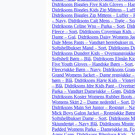
Didriksons Biggles Five Kids Gloves – Ha
Didriksons Biggles Kids Zip Mittens – Luf
Didriksons Biggles Zip Mittens – Luffer – 
– Navy
,
Didriksons Cali Mens – Trøje – So
Didriksons Celine Wns – Parka – Sort
,
Did
Fleece – Sort
,
Didriksons Coverman Kids – 
Dame – Gul
,
Didriksons Daisy Womens Ja
Dale Mens Pants – Vandtæt herrebukser m. 
Softshellbukser Mand – Sort
,
Didriksons D
Didriksons Dundret Kids – Overgangsjakke
Softshell Børn – Blå
,
Didriksons Elmån Kids
Five Youth Gloves – Handske Børn – Sort
,
Fleecejakke Børn – Navy
,
Didriksons Gran
Grand Womens Jacket – Dame regnjakke –
børn – Blå
,
Didriksons Härje Kids – Vinter
– Blå
,
Didriksons Idre Kids Pant – Overtr
Parka – Vandtæt Damejakke – Grøn
,
Didri
Didriksons Koster Womens Rubber Boots 
Womens Skirt 2 – Dame nederdel – Sort
,
D
Didriksons Main Set Junior – Regntøj – Na
Mick Boys Galon Jacket – Regnjakke Bør
Softshellbukser Dame – Sort
,
Didriksons M
Skiundertøj – Navy Blå
,
Didriksons Monte 
Padded Womens Parka – Damejakke m. For
Army Grøn
,
Didriksons Pileglove Kids – Va