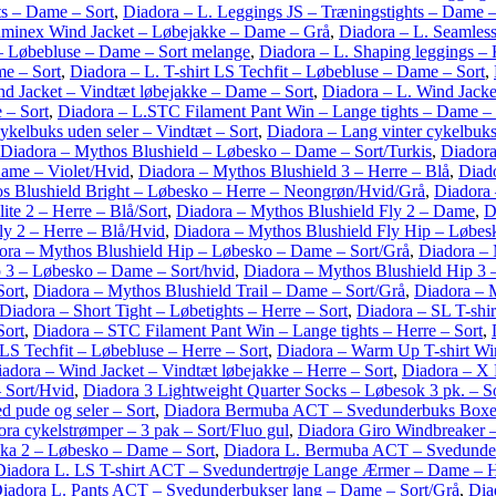
s – Dame – Sort
,
Diadora – L. Leggings JS – Træningstights – Dame –
uminex Wind Jacket – Løbejakke – Dame – Grå
,
Diadora – L. Seamless
 – Løbebluse – Dame – Sort melange
,
Diadora – L. Shaping leggings –
me – Sort
,
Diadora – L. T-shirt LS Techfit – Løbebluse – Dame – Sort
,
nd Jacket – Vindtæt løbejakke – Dame – Sort
,
Diadora – L. Wind Jacke
 – Sort
,
Diadora – L.STC Filament Pant Win – Lange tights – Dame –
ykelbuks uden seler – Vindtæt – Sort
,
Diadora – Lang vinter cykelbuk
Diadora – Mythos Blushield – Løbesko – Dame – Sort/Turkis
,
Diadora
Dame – Violet/Hvid
,
Diadora – Mythos Blushield 3 – Herre – Blå
,
Diado
s Blushield Bright – Løbesko – Herre – Neongrøn/Hvid/Grå
,
Diadora 
ite 2 – Herre – Blå/Sort
,
Diadora – Mythos Blushield Fly 2 – Dame
,
D
ly 2 – Herre – Blå/Hvid
,
Diadora – Mythos Blushield Fly Hip – Løbes
ora – Mythos Blushield Hip – Løbesko – Dame – Sort/Grå
,
Diadora – 
 3 – Løbesko – Dame – Sort/hvid
,
Diadora – Mythos Blushield Hip 3 –
Sort
,
Diadora – Mythos Blushield Trail – Dame – Sort/Grå
,
Diadora – M
Diadora – Short Tight – Løbetights – Herre – Sort
,
Diadora – SL T-shi
Sort
,
Diadora – STC Filament Pant Win – Lange tights – Herre – Sort
,
 LS Techfit – Løbebluse – Herre – Sort
,
Diadora – Warm Up T-shirt Win
adora – Wind Jacket – Vindtæt løbejakke – Herre – Sort
,
Diadora – X
 Sort/Hvid
,
Diadora 3 Lightweight Quarter Socks – Løbesok 3 pk. – S
 pude og seler – Sort
,
Diadora Bermuba ACT – Svedunderbuks Boxer 
ra cykelstrømper – 3 pak – Sort/Fluo gul
,
Diadora Giro Windbreaker –
ka 2 – Løbesko – Dame – Sort
,
Diadora L. Bermuba ACT – Svedunder
Diadora L. LS T-shirt ACT – Svedundertrøje Lange Ærmer – Dame – 
iadora L. Pants ACT – Svedunderbukser lang – Dame – Sort/Grå
,
Dia