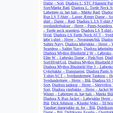
Dame – Sort
,
Diadora L. STC Filament Pant
Sort/Mørke Rød
,
Diadora L. Turtle Neck 
Løbetrøje m. høj hals – Mørke Rød
,
Diador
Run LS T-Shirt – Lange Ærmer Dame – So
shirt – Dame – Rød
,
Diadora L.LS T-shirt 
svedunderbukser – Herre – Pants-Seamless 
– Turtle neck seamless
,
Diadora LS T-shirt
Hvid
,
Diadora LS Turtle Neck ACT – Svedu
løbe t-shirt – Herre – Neongrøn/blå
,
Diadora
Saltire Navy
,
Diadora løbejakke – Herre – 
Seamless – Saltire Navy
,
Diadora løbetight
Diadora Mythos Blushield 2 W – Løbesko
Elite W – Løbesko Dame – Pink/Sort
,
Diad
Sort/Hvid/Grå
,
Diadora Mythos Blushield 
Diadora Mythos Blushield Hip 3 – Løbesko
Cykeljakke – Transparent
,
Diadora Pants A
T-shirt ACT – Svedundertrøje Tanktop – H
Svedundertrøje – Herre – Blå
,
Diadora SS T
Sort
,
Diadora tanktop – Herre – Sleeveless 
Sort
,
Diadora vindjakke – Herre – Jacket W
Winter – Løbetrøje m. høj hals – Mørke Blå
Diadora X-Run Jacket – Løbejakke Herre –
Blå
,
Dick Johnson – Klunke Voks – Til besk
Vandtæt damejakke m. for – Blå
,
Didrikson
Dame – Blå
,
Didriksons Ayasha – Overtræks