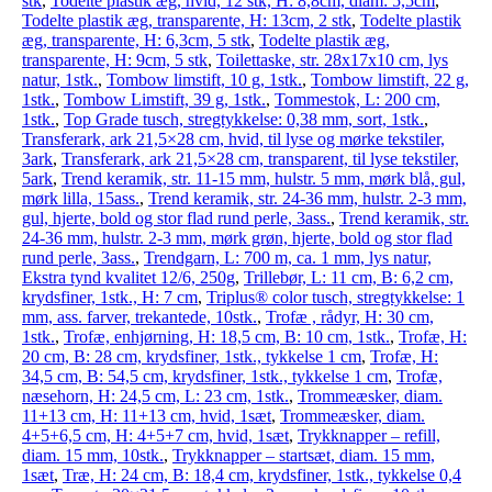
stk
,
Todelte plastik æg, hvid, 12 stk, H: 8,8cm, diam: 5,5cm
,
Todelte plastik æg, transparente, H: 13cm, 2 stk
,
Todelte plastik
æg, transparente, H: 6,3cm, 5 stk
,
Todelte plastik æg,
transparente, H: 9cm, 5 stk
,
Toilettaske, str. 28x17x10 cm, lys
natur, 1stk.
,
Tombow limstift, 10 g, 1stk.
,
Tombow limstift, 22 g,
1stk.
,
Tombow Limstift, 39 g, 1stk.
,
Tommestok, L: 200 cm,
1stk.
,
Top Grade tusch, stregtykkelse: 0,38 mm, sort, 1stk.
,
Transferark, ark 21,5×28 cm, hvid, til lyse og mørke tekstiler,
3ark
,
Transferark, ark 21,5×28 cm, transparent, til lyse tekstiler,
5ark
,
Trend keramik, str. 11-15 mm, hulstr. 5 mm, mørk blå, gul,
mørk lilla, 15ass.
,
Trend keramik, str. 24-36 mm, hulstr. 2-3 mm,
gul, hjerte, bold og stor flad rund perle, 3ass.
,
Trend keramik, str.
24-36 mm, hulstr. 2-3 mm, mørk grøn, hjerte, bold og stor flad
rund perle, 3ass.
,
Trendgarn, L: 700 m, ca. 1 mm, lys natur,
Ekstra tynd kvalitet 12/6, 250g
,
Trillebør, L: 11 cm, B: 6,2 cm,
krydsfiner, 1stk., H: 7 cm
,
Triplus® color tusch, stregtykkelse: 1
mm, ass. farver, trekantede, 10stk.
,
Trofæ , rådyr, H: 30 cm,
1stk.
,
Trofæ, enhjørning, H: 18,5 cm, B: 10 cm, 1stk.
,
Trofæ, H:
20 cm, B: 28 cm, krydsfiner, 1stk., tykkelse 1 cm
,
Trofæ, H:
34,5 cm, B: 54,5 cm, krydsfiner, 1stk., tykkelse 1 cm
,
Trofæ,
næsehorn, H: 24,5 cm, L: 23 cm, 1stk.
,
Trommeæsker, diam.
11+13 cm, H: 11+13 cm, hvid, 1sæt
,
Trommeæsker, diam.
4+5+6,5 cm, H: 4+5+7 cm, hvid, 1sæt
,
Trykknapper – refill,
diam. 15 mm, 10stk.
,
Trykknapper – startsæt, diam. 15 mm,
1sæt
,
Træ, H: 24 cm, B: 18,4 cm, krydsfiner, 1stk., tykkelse 0,4