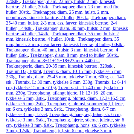
320stk.
,
Træknapper, diam. 23 mm, hulstr. 2 mm, kinesisk
bærtræ, 2 huller, 20stk.
,
Træknapper, diam. 23 mm, med fire
huller, 30stk.
,
Træknapper, diam. 25 mm, hulstr. 2 mm,
neonfarver, kinesisk bærtræ, 2 huller, 80stk.
,
Træknapper, diam.
25-40 mm, hulstr. 2-3 mm, ass. farver, kinesisk bærtræ, 2-4
huller, 144stk.
,
Træknapper, diam. 30 mm, hulstr. 2 mm, kinesisk
bærtræ, 4 huller, 14stk.
,
Træknapper, diam. 35 mm, hulstr. 2
mm, kinesisk bærtræ, 4 huller, 10stk.
,
Træknapper, diam. 35
mm, hulstr. 2 mm, neonfarver, kinesisk bærtræ, 4 huller, 60stk.
,
Træknapper, diam. 40 mm, hulstr. 3 mm, kinesisk bærtræ, 4
huller, 6stk.
,
Træknapper, diam. 8 mm, med to huller, 50stk.
,
Træknapper, diam. 8+11+15+18+23 mm, 440stk.
,
Træknapperle, diam. 20-35 mm, kinesisk bærtræ, 320stk.
,
Trælim D2, 100ml
,
Træmix, diam. 10-15 mm, tykkelse 5 mm,
230g
,
Træmix, diam. 25-45 mm, tykkelse 7 mm, 600g, ca. 140
stk.
,
Træmix, L: 30 mm, tykkelse 6 mm, 230g
,
Træmix, L: 6-14
cm, tykkelse 15 mm, 610g
,
Træmix, str. 15-40 mm, tykkelse 5
mm, 230g
,
Træophæng, aflangt hjerte, H: 12+16+20 cm,
tykkelse 5 mm, 3stk.
,
Træophæng, blomst, diam. 12,3+16,5 cm,
tykkelse 5 mm, 2stk.
,
Træophæng, blomst, sommerfugl, hjerte,
str. 6 cm, tykkelse 3 mm, 9stk.
,
Træophæng, diam. 6-7 cm,
tykkelse 3 mm, 12sæt
,
Træophæng, hare, æg, høne, str. 6 cm,
tykkelse 3 mm, 9stk.
,
Træophæng, hjerte, stjerne, juletræ, str. 6
cm, tykkelse 3 mm, 9stk.
,
Træophæng, høns, str. 6 cm, tykkelse
3 mm, 12stk.
,
Træophæng, jul, str. 6 cm, tykkelse 3 mm,