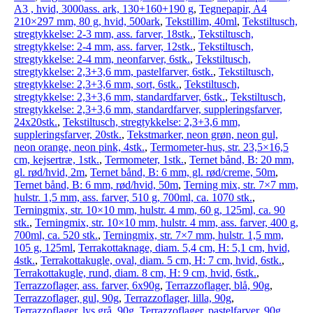
A3 , hvid, 3000ass. ark, 130+160+190 g
,
Tegnepapir, A4
210×297 mm, 80 g, hvid, 500ark
,
Tekstillim, 40ml
,
Tekstiltusch,
stregtykkelse: 2-3 mm, ass. farver, 18stk.
,
Tekstiltusch,
stregtykkelse: 2-4 mm, ass. farver, 12stk.
,
Tekstiltusch,
stregtykkelse: 2-4 mm, neonfarver, 6stk.
,
Tekstiltusch,
stregtykkelse: 2,3+3,6 mm, pastelfarver, 6stk.
,
Tekstiltusch,
stregtykkelse: 2,3+3,6 mm, sort, 6stk.
,
Tekstiltusch,
stregtykkelse: 2,3+3,6 mm, standardfarver, 6stk.
,
Tekstiltusch,
stregtykkelse: 2,3+3,6 mm, standardfarver, suppleringsfarver,
24x20stk.
,
Tekstiltusch, stregtykkelse: 2,3+3,6 mm,
suppleringsfarver, 20stk.
,
Tekstmarker, neon grøn, neon gul,
neon orange, neon pink, 4stk.
,
Termometer-hus, str. 23,5×16,5
cm, kejsertræ, 1stk.
,
Termometer, 1stk.
,
Ternet bånd, B: 20 mm,
gl. rød/hvid, 2m
,
Ternet bånd, B: 6 mm, gl. rød/creme, 50m
,
Ternet bånd, B: 6 mm, rød/hvid, 50m
,
Terning mix, str. 7×7 mm,
hulstr. 1,5 mm, ass. farver, 510 g, 700ml, ca. 1070 stk.
,
Terningmix, str. 10×10 mm, hulstr. 4 mm, 60 g, 125ml, ca. 90
stk.
,
Terningmix, str. 10×10 mm, hulstr. 4 mm, ass. farver, 400 g,
700ml, ca. 520 stk.
,
Terningmix, str. 7×7 mm, hulstr. 1,5 mm,
105 g, 125ml
,
Terrakottaknage, diam. 5,4 cm, H: 5,1 cm, hvid,
4stk.
,
Terrakottakugle, oval, diam. 5 cm, H: 7 cm, hvid, 6stk.
,
Terrakottakugle, rund, diam. 8 cm, H: 9 cm, hvid, 6stk.
,
Terrazzoflager, ass. farver, 6x90g
,
Terrazzoflager, blå, 90g
,
Terrazzoflager, gul, 90g
,
Terrazzoflager, lilla, 90g
,
Terrazzoflager, lys grå, 90g
,
Terrazzoflager, pastelfarver, 90g
,