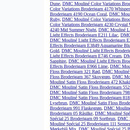
Dune
,
DMC Mouliné Color Variations Brod
Color Variations Broderigarn 4170 Whispe
Broderigarn 4190 Ocean Coral
,
DMC Moulin
Ruby
,
DMC Mouliné Color Variations Brod
Color Variations Broderigarn 4230 Crystal 
4240 Mid Summer Night
,
DMC Mouliné Lig
Light Effects Broderigarn E211 Lilac
,
DMC 
DMC Mouliné Light Effects Broderigarn E
Effects Broderigarn E3849 Aquamarine Bl
Gold
,
DMC Mouliné Light Effects Broderi
Light Effects Broderigarn E746 Cream
,
DMC
Sapphire
,
DMC Mouliné Light Effects Bro
Effects Broderigarn E966 Lime
,
DMC Mouli
Floss Broderigarn 321 Rød
,
DMC Mouliné S
Floss Broderigarn 367 Skovgrøn
,
DMC Moul
Mouliné Satin Floss Broderigarn 472 Khak
DMC Mouliné Satin Floss Broderigarn 552 
DMC Mouliné Satin Floss Broderigarn 798
DMC Mouliné Satin Floss Broderigarn 818
Lysebrun
,
DMC Mouliné Satin Floss Broder
Broderigarn 991 Flaskegrøn
,
DMC Mouliné 
Broderigarn 05 Råsilke
,
DMC Mouliné Spéc
Spécial 25 Broderigarn 09 Sortbrun
,
DMC M
Mouliné Spécial 25 Broderigarn 111 Senne
Mørkeblå Mix
,
DMC Mouliné Spécial 25 B