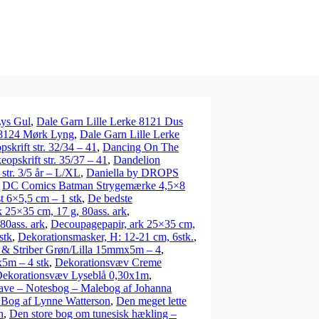
Lys Gul
,
Dale Garn Lille Lerke 8121 Dus
 8124 Mørk Lyng
,
Dale Garn Lille Lerke
krift str. 32/34 – 41
,
Dancing On The
pskrift str. 35/37 – 41
,
Dandelion
tr. 3/5 år – L/XL
,
Daniella by DROPS
,
DC Comics Batman Strygemærke 4,5×8
 6×5,5 cm – 1 stk
,
De bedste
 25×35 cm, 17 g, 80ass. ark
,
80ass. ark
,
Decoupagepapir, ark 25×35 cm,
stk
,
Dekorationsmasker, H: 12-21 cm, 6stk.
,
r & Striber Grøn/Lilla 15mmx5m – 4
,
x5m – 4 stk
,
Dekorationsvæv Creme
ekorationsvæv Lyseblå 0,30x1m
,
ve – Notesbog – Malebog af Johanna
 – Bog af Lynne Watterson
,
Den meget lette
n
,
Den store bog om tunesisk hækling –