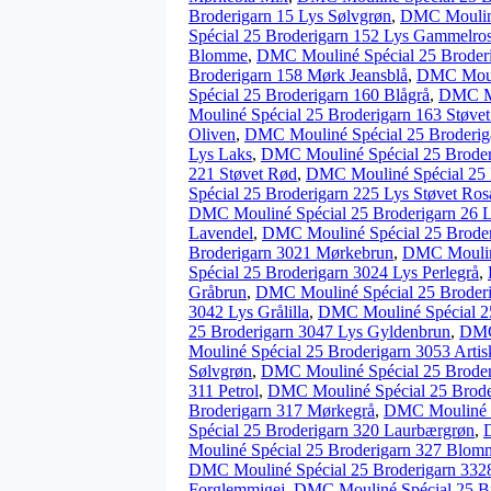
Broderigarn 15 Lys Sølvgrøn
,
DMC Mouliné
Spécial 25 Broderigarn 152 Lys Gammelro
Blomme
,
DMC Mouliné Spécial 25 Broderi
Broderigarn 158 Mørk Jeansblå
,
DMC Mouli
Spécial 25 Broderigarn 160 Blågrå
,
DMC Mo
Mouliné Spécial 25 Broderigarn 163 Støve
Oliven
,
DMC Mouliné Spécial 25 Broderig
Lys Laks
,
DMC Mouliné Spécial 25 Broder
221 Støvet Rød
,
DMC Mouliné Spécial 25 
Spécial 25 Broderigarn 225 Lys Støvet Ros
DMC Mouliné Spécial 25 Broderigarn 26 
Lavendel
,
DMC Mouliné Spécial 25 Brode
Broderigarn 3021 Mørkebrun
,
DMC Mouliné
Spécial 25 Broderigarn 3024 Lys Perlegrå
,
Gråbrun
,
DMC Mouliné Spécial 25 Broder
3042 Lys Grålilla
,
DMC Mouliné Spécial 2
25 Broderigarn 3047 Lys Gyldenbrun
,
DMC
Mouliné Spécial 25 Broderigarn 3053 Arti
Sølvgrøn
,
DMC Mouliné Spécial 25 Broderi
311 Petrol
,
DMC Mouliné Spécial 25 Brode
Broderigarn 317 Mørkegrå
,
DMC Mouliné S
Spécial 25 Broderigarn 320 Laurbærgrøn
,
Mouliné Spécial 25 Broderigarn 327 Blom
DMC Mouliné Spécial 25 Broderigarn 3328
Forglemmigej
,
DMC Mouliné Spécial 25 Br