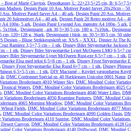
g – Bog af Marie Clayton
,
Depotkasser, L: 22+23,5+25 cm, B: 6,5+7,5+8
mann Madsen
,
Design Papir 10 Ass. Motiver Pastel farver 20x20cm – 50
 Ass. Motiver Pastel farver A4 – 40 ark
,
Design Papir 20 Ass. Motiver
pir 20 Julemotiver A4 – 40 ark
,
Design Papir 20 Retro motiver A4 – 4
e A4 100g- 5 ark
,
Design Papir Lyserød Ass. mønstre A4 100g- 5 ark
,
g, 5x10pk.
,
Designpapir , ark 30,5×30,5 cm, 180 g, 7x10pk.
,
Designpap
,5 cm, 120+128 g, 36ark
,
Designpapir i blok, str. 30,5×30,5 cm, 50 side
 Design – Bluse Strikkeopskrift str. XS/S – XXXL
,
Dinner At The K
Cruz Ramirez 3,5×7,5 cm – 1 stk
,
Disney Biler Strygemærke Jackson S
m – 1 stk
,
Disney Biler Strygemærke Lynet McQueen LMQ 6,5×7 cm 
sney Biler Strygemærke Lynet McQueen Rust-eze 6,5×7 cm – 1 stk
,
D
gemærke Elsa med tekst 6,5×8 cm – 1 stk
,
Disney Frost Strygemærke El
,
Disney Frost Strygemærke Elsa Rund 6×7 cm – 1 stk
,
Disney Phinea
hineas 6,5×5,5 cm – 1 stk
,
DIY Macramé – Knyttet vægophæng Knytte
 år
,
DMC Cordonnet Spécial nr. 40 Hæklegarn Unicolor 0001 Natur
,
D
riations Broderigarn 4010 Winter Sky
,
DMC Mouliné Color Variation
 Tropical Waters
,
DMC Mouliné Color Variations Broderigarn 4025 C
n
,
DMC Mouliné Color Variations Broderigarn 4040 Water Lilies
,
DMC 
 Variations Broderigarn 4050 Roaming Pastures
,
DMC Mouliné Color 
roderigarn 4065 Morning Meadow
,
DMC Mouliné Color Variations Br
 Wheat Fields
,
DMC Mouliné Color Variations Broderigarn 4077 Mor
s
,
DMC Mouliné Color Variations Broderigarn 4090 Golden Oasis
,
DMC
Variations Broderigarn 4110 Sunrise
,
DMC Mouliné Color Variations 
6 Desert Canyon
,
DMC Mouliné Color Variations Broderigarn 4128 Go
iné Color Variations Broderigarn 4140 Driftwood
,
DMC Mouliné Col