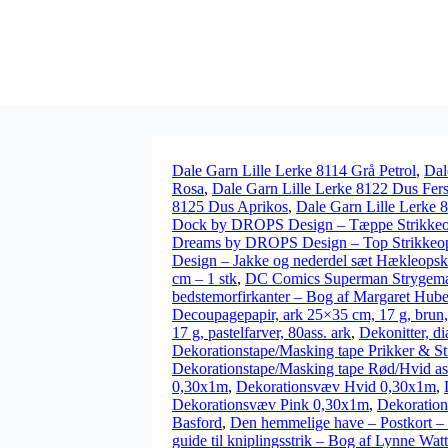
Dale Garn Lille Lerke 8114 Grå Petrol
,
Dal
Rosa
,
Dale Garn Lille Lerke 8122 Dus Fer
8125 Dus Aprikos
,
Dale Garn Lille Lerke 8
Dock by DROPS Design – Tæppe Strikkeo
Dreams by DROPS Design – Top Strikkeops
Design – Jakke og nederdel sæt Hækleopskri
cm – 1 stk
,
DC Comics Superman Strygemær
bedstemorfirkanter – Bog af Margaret Hube
Decoupagepapir, ark 25×35 cm, 17 g, brun, 
17 g, pastelfarver, 80ass. ark
,
Dekonitter, d
Dekorationstape/Masking tape Prikker & S
Dekorationstape/Masking tape Rød/Hvid a
0,30x1m
,
Dekorationsvæv Hvid 0,30x1m
,
Dekorationsvæv Pink 0,30x1m
,
Dekoratio
Basford
,
Den hemmelige have – Postkort –
guide til kniplingsstrik – Bog af Lynne Wat