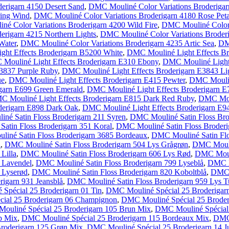
erigarn 4150 Desert Sand
,
DMC Mouliné Color Variations Broderigarn
ring Wind
,
DMC Mouliné Color Variations Broderigarn 4180 Rose Peta
é Color Variations Broderigarn 4200 Wild Fire
,
DMC Mouliné Color 
erigarn 4215 Northern Lights
,
DMC Mouliné Color Variations Broderi
Water
,
DMC Mouliné Color Variations Broderigarn 4235 Artic Sea
,
DM
ht Effects Broderigarn B5200 White
,
DMC Mouliné Light Effects Br
Mouliné Light Effects Broderigarn E310 Ebony
,
DMC Mouliné Light 
3837 Purple Ruby
,
DMC Mouliné Light Effects Broderigarn E3843 Lig
ue
,
DMC Mouliné Light Effects Broderigarn E415 Pewter
,
DMC Mouliné
garn E699 Green Emerald
,
DMC Mouliné Light Effects Broderigarn E
 Mouliné Light Effects Broderigarn E815 Dark Red Ruby
,
DMC Moul
derigarn E898 Dark Oak
,
DMC Mouliné Light Effects Broderigarn E9
né Satin Floss Broderigarn 211 Syren
,
DMC Mouliné Satin Floss Bro
atin Floss Broderigarn 351 Koral
,
DMC Mouliné Satin Floss Broderi
iné Satin Floss Broderigarn 3685 Bordeaux
,
DMC Mouliné Satin Flo
i
,
DMC Mouliné Satin Floss Broderigarn 504 Lys Grågrøn
,
DMC Moulin
Lilla
,
DMC Mouliné Satin Floss Broderigarn 606 Lys Rød
,
DMC Mouli
 Lavendel
,
DMC Mouliné Satin Floss Broderigarn 799 Lyseblå
,
DMC Mo
 Lyserød
,
DMC Mouliné Satin Floss Broderigarn 820 Koboltblå
,
DMC M
igarn 931 Jeansblå
,
DMC Mouliné Satin Floss Broderigarn 959 Lys T
Spécial 25 Broderigarn 01 Tin
,
DMC Mouliné Spécial 25 Broderigar
ial 25 Broderigarn 06 Champignon
,
DMC Mouliné Spécial 25 Broder
ouliné Spécial 25 Broderigarn 105 Brun Mix
,
DMC Mouliné Spécial 
p Mix
,
DMC Mouliné Spécial 25 Broderigarn 115 Bordeaux Mix
,
DMC 
roderigarn 125 Grøn Mix
,
DMC Mouliné Spécial 25 Broderigarn 14 Ju