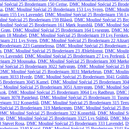
 Spécial 25 Broderigarn 150 Cerise
,
DMC Mouliné Spécial 25 Broder
sa
,
DMC Mouliné Spécial 25 Broderigarn 153 Lys Syren
,
DMC Mouliné
garn 155 Lys Lavendel
,
DMC Mouliné Spécial 25 Broderigarn 156 Ly
né Spécial 25 Broderigarn 159 Blågrå
,
DMC Mouliné Spécial 25 Brod
uliné Spécial 25 Broderigarn 161 Mørk Jeansblå
,
DMC Mouliné Spéci
t Grøn
,
DMC Mouliné Spécial 25 Broderigarn 164 Lysegrøn
,
DMC Moul
arn 18 Mirabel
,
DMC Mouliné Spécial 25 Broderigarn 19 Lys Fersken
igarn 211 Lys Syren
,
DMC Mouliné Spécial 25 Broderigarn 22 Alizar
Broderigarn 223 Gammelrosa
,
DMC Mouliné Spécial 25 Broderigarn 
a
,
DMC Mouliné Spécial 25 Broderigarn 23 Æbleblomst
,
DMC Mouliné
Lys Lavendel
,
DMC Mouliné Spécial 25 Broderigarn 27 Lys Perlegrå
,
rigarn 29 Moussaka
,
DMC Mouliné Spécial 25 Broderigarn 300 Mørk
 Spécial 25 Broderigarn 3022 Sølvgrøn
,
DMC Mouliné Spécial 25 Br
DMC Mouliné Spécial 25 Broderigarn 3031 Mørkebrun
,
DMC Mouliné 
igarn 3033 Hvede
,
DMC Mouliné Spécial 25 Broderigarn 3041 Grålill
5 Broderigarn 3045 Kamel
,
DMC Mouliné Spécial 25 Broderigarn 30
 Mouliné Spécial 25 Broderigarn 3051 Armygrøn
,
DMC Mouliné Spéci
skok
,
DMC Mouliné Spécial 25 Broderigarn 3064 Lys Rødbrun
,
DMC Mo
garn 3078 Pastelgul
,
DMC Mouliné Spécial 25 Broderigarn 31 Tusm
rigarn 312 Kongeblå
,
DMC Mouliné Spécial 25 Broderigarn 315 Terra
pécial 25 Broderigarn 319 Mørkegrøn
,
DMC Mouliné Spécial 25 Brod
DMC Mouliné Spécial 25 Broderigarn 322 Kongeblå
,
DMC Mouliné Spé
me
,
DMC Mouliné Spécial 25 Broderigarn 3325 Lys Stålblå
,
DMC Mouli
 Støvet Rosa
,
DMC Mouliné Spécial 25 Broderigarn 333 Lavendel
,
D
oderigarn 3340 Koral
,
DMC Mouliné Spécial 25 Broderigarn 3341 Fe