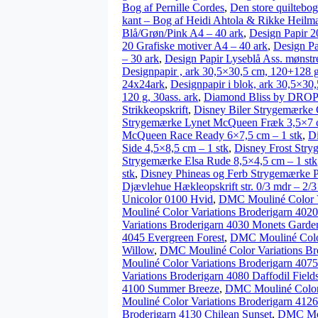
Bog af Pernille Cordes
,
Den store quiltebo
kant – Bog af Heidi Ahtola & Rikke Heil
Blå/Grøn/Pink A4 – 40 ark
,
Design Papir 20
20 Grafiske motiver A4 – 40 ark
,
Design Pa
– 30 ark
,
Design Papir Lyseblå Ass. mønstr
Designpapir , ark 30,5×30,5 cm, 120+128 
24x24ark
,
Designpapir i blok, ark 30,5×30
120 g, 30ass. ark
,
Diamond Bliss by DROPS
Strikkeopskrift
,
Disney Biler Strygemærke 
Strygemærke Lynet McQueen Fræk 3,5×7 c
McQueen Race Ready 6×7,5 cm – 1 stk
,
Di
Side 4,5×8,5 cm – 1 stk
,
Disney Frost Stry
Strygemærke Elsa Rude 8,5×4,5 cm – 1 stk
stk
,
Disney Phineas og Ferb Strygemærke P
Djævlehue Hækleopskrift str. 0/3 mdr – 2/3
Unicolor 0100 Hvid
,
DMC Mouliné Color Va
Mouliné Color Variations Broderigarn 4020
Variations Broderigarn 4030 Monets Garde
4045 Evergreen Forest
,
DMC Mouliné Color
Willow
,
DMC Mouliné Color Variations B
Mouliné Color Variations Broderigarn 4075
Variations Broderigarn 4080 Daffodil Field
4100 Summer Breeze
,
DMC Mouliné Color 
Mouliné Color Variations Broderigarn 412
Broderigarn 4130 Chilean Sunset
,
DMC Moul