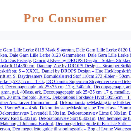
Pro Consumer
e Garn Lille Lerke 8115 Mørk Sjøgrønn
,
Dale Garn Lille Lerke 8120 
sken
,
Dale Garn Lille Lerke 8123 Gammelrosa
,
Dale Garn Lille Lerke
126 Dus Pistasje
,
Dancing Elves by DROPS Design – Sokker Strikkeops
pskrift 114×90 cm
,
Dancing Zoe by DROPS Design – Strømper Strikkeo
krift str. S – XXXL
,
Daniel by DROPS Design – Hue Hækleopskrift s
ft str. S
,
Daydreamers Bomuldslærred Stof 110cm 273 Æbler – 50cm
ke 5,5×7,5 cm – 1 stk
,
DC Comics Superman Strygemærke med tekst
rt
,
Decoupagepapir, ark 25×35 cm, 17 g, 540enh.
,
Decoupagepapir, ark
grøn, gul, 400ass. ark
,
Decoupagepapir, ark 25×35 cm, 17 g, metallic, 
iam. 20 mm, fodbold, 30stk.
,
Dekorations Forklæde Hvid 50x55cm – 1 
triber Ass. farver 15mmx5m – 4
,
Dekorationstape/Masking tape Prikke
ss. 15mmx5m – 4 stk
,
Dekorationstape/Masking tape Ternet ass. 15mm
Dekorationsvæv Lavendel 0,30x1m
,
Dekorationsvæv Lime 0,30x1m
,
D
nsvæv Rød 0,30x1m
,
Dekorationsvæv Sort 0,30x1m
,
Den hemmelige ha
 Malebog af Johanna Basford
,
Den meget lette guide til Fair Isle Strik
terson
,
Den meget lette guide til snoningsstrik – Bog af Lynne Watterso