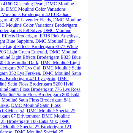
 4160 Glistening Pearl
,
DMC Mouliné
ls
,
DMC Mouliné Color Variations
Variations Broderigarn 4210 Radiant
garn 4220 Lavender Fields
,
DMC Mouliné
C Mouliné Color Variations Broderigarn
oderigarn E168 Silver
,
DMC Mouliné
Effects Broderigarn E316 Pink Amethyst
,
ht Blue Sapphire
,
DMC Mouliné Light
 Light Effects Broderigarn E677 White
703 Light Green Emerald
,
DMC Mouliné
iné Light Effects Broderigarn E825 Blue
40 Glow-in-the-Dark
,
DMC Mouliné Light
derigarn 307 Lys Gul
,
DMC Mouliné Satin
garn 352 Lys Fersken
,
DMC Mouliné Satin
ss Broderigarn 471 Lysegrøn
,
DMC
é Satin Floss Broderigarn 5200 Hvid
,
né Satin Floss Broderigarn 776 Lys Rosa
,
uliné Satin Floss Broderigarn 800 Isblå
,
ouliné Satin Floss Broderigarn 841
urkis
,
DMC Mouliné Satin Floss
n 03 Musegrå
,
DMC Mouliné Spécial 25
igarn 07 Drivtømmer
,
DMC Mouliné
25 Broderigarn 106 Laks Mix
,
DMC
Mouliné Spécial 25 Broderigarn 121
lerose
,
DMC Mouliné Spécial 25