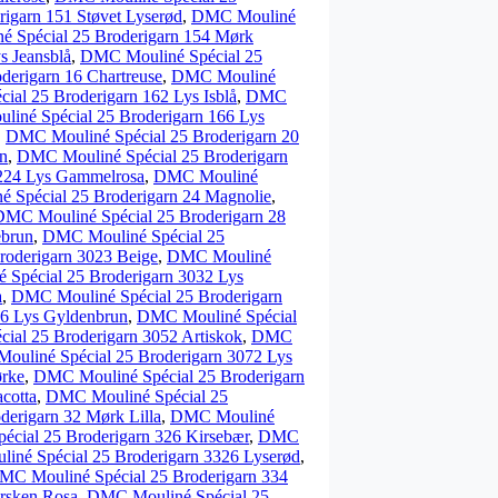
igarn 151 Støvet Lyserød
,
DMC Mouliné
 Spécial 25 Broderigarn 154 Mørk
s Jeansblå
,
DMC Mouliné Spécial 25
erigarn 16 Chartreuse
,
DMC Mouliné
al 25 Broderigarn 162 Lys Isblå
,
DMC
iné Spécial 25 Broderigarn 166 Lys
,
DMC Mouliné Spécial 25 Broderigarn 20
in
,
DMC Mouliné Spécial 25 Broderigarn
224 Lys Gammelrosa
,
DMC Mouliné
 Spécial 25 Broderigarn 24 Magnolie
,
DMC Mouliné Spécial 25 Broderigarn 28
ebrun
,
DMC Mouliné Spécial 25
oderigarn 3023 Beige
,
DMC Mouliné
Spécial 25 Broderigarn 3032 Lys
a
,
DMC Mouliné Spécial 25 Broderigarn
46 Lys Gyldenbrun
,
DMC Mouliné Spécial
al 25 Broderigarn 3052 Artiskok
,
DMC
uliné Spécial 25 Broderigarn 3072 Lys
ørke
,
DMC Mouliné Spécial 25 Broderigarn
cotta
,
DMC Mouliné Spécial 25
erigarn 32 Mørk Lilla
,
DMC Mouliné
cial 25 Broderigarn 326 Kirsebær
,
DMC
né Spécial 25 Broderigarn 3326 Lyserød
,
MC Mouliné Spécial 25 Broderigarn 334
rsken Rosa
,
DMC Mouliné Spécial 25