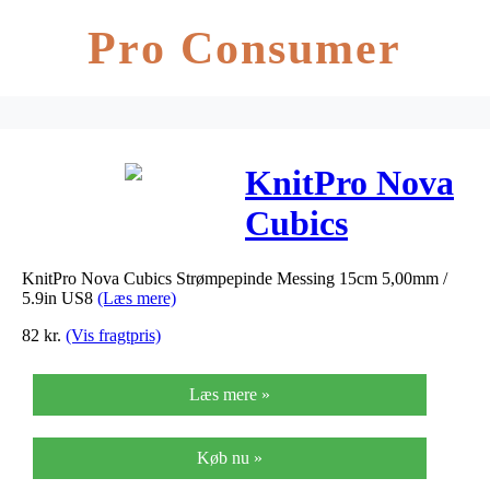
Pro Consumer
KnitPro Nova
Cubics
Strømpepinde
KnitPro Nova Cubics Strømpepinde Messing 15cm 5,00mm /
Messing 15cm
5.9in US8
(Læs mere)
5,00mm / 5.9in
82
kr.
(Vis fragtpris)
US8
Læs mere »
Køb nu »