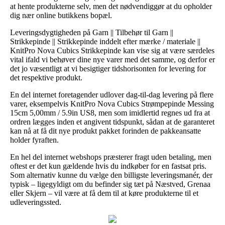
at hente produkterne selv, men det nødvendiggør at du opholder
dig nær online butikkens bopæl.
Leveringsdygtigheden på Garn || Tilbehør til Garn ||
Strikkepinde || Strikkepinde inddelt efter mærke / materiale ||
KnitPro Nova Cubics Strikkepinde kan vise sig at være særdeles
vital ifald vi behøver dine nye varer med det samme, og derfor er
det jo væsentligt at vi besigtiger tidshorisonten for levering for
det respektive produkt.
En del internet foretagender udlover dag-til-dag levering på flere
varer, eksempelvis KnitPro Nova Cubics Strømpepinde Messing
15cm 5,00mm / 5.9in US8, men som imidlertid regnes ud fra at
ordren lægges inden et angivent tidspunkt, sådan at de garanteret
kan nå at få dit nye produkt pakket forinden de pakkeansatte
holder fyraften.
En hel del internet webshops præsterer fragt uden betaling, men
oftest er det kun gældende hvis du indkøber for en fastsat pris.
Som alternativ kunne du vælge den billigste leveringsmanér, der
typisk – ligegyldigt om du befinder sig tæt på Næstved, Grenaa
eller Skjern – vil være at få dem til at køre produkterne til et
udleveringssted.