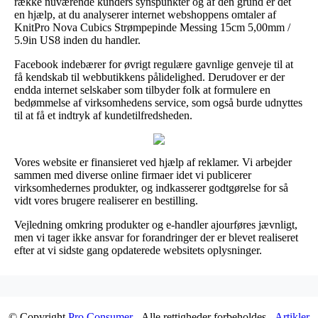
række nuværende kunders synspunkter og af den grund er det
en hjælp, at du analyserer internet webshoppens omtaler af
KnitPro Nova Cubics Strømpepinde Messing 15cm 5,00mm /
5.9in US8 inden du handler.
Facebook indebærer for øvrigt regulære gavnlige genveje til at
få kendskab til webbutikkens pålidelighed. Derudover er der
endda internet selskaber som tilbyder folk at formulere en
bedømmelse af virksomhedens service, som også burde udnyttes
til at få et indtryk af kundetilfredsheden.
Vores website er finansieret ved hjælp af reklamer. Vi arbejder
sammen med diverse online firmaer idet vi publicerer
virksomhedernes produkter, og indkasserer godtgørelse for så
vidt vores brugere realiserer en bestilling.
Vejledning omkring produkter og e-handler ajourføres jævnligt,
men vi tager ikke ansvar for forandringer der er blevet realiseret
efter at vi sidste gang opdaterede websitets oplysninger.
© Copyright
Pro Consumer
- Alle rettigheder forbeholdes -
Artikler