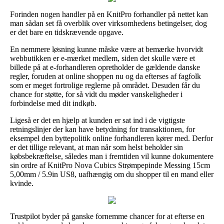
Forinden nogen handler på en KnitPro forhandler på nettet kan
man sådan set få overblik over virksomhedens betingelser, dog
er det bare en tidskrævende opgave.
En nemmere løsning kunne måske være at bemærke hvorvidt
webbutikken er e-mærket medlem, siden det skulle være et
billede på at e-forhandleren opretholder de gældende danske
regler, foruden at online shoppen nu og da efterses af fagfolk
som er meget fortrolige reglerne på området. Desuden får du
chance for støtte, for så vidt du møder vanskeligheder i
forbindelse med dit indkøb.
Ligeså er det en hjælp at kunden er sat ind i de vigtigste
retningslinjer der kan have betydning for transaktionen, for
eksempel den byttepolitik online forhandleren kører med. Derfor
er det tillige relevant, at man når som helst beholder sin
købsbekræftelse, således man i fremtiden vil kunne dokumentere
sin ordre af KnitPro Nova Cubics Strømpepinde Messing 15cm
5,00mm / 5.9in US8, uafhængig om du shopper til en mand eller
kvinde.
Trustpilot byder på ganske fornemme chancer for at efterse en