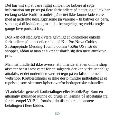
Det har vist sig at være rigtig simpelt for købere at søge
information om priser på flere forhandlere på nettet, og til tak har
en lang række KnitPro outlets på nettet ikke kunne lade være
med at nedsætte udsalgspriserne på varerne – til babyer og børn,
samt også til kvinder og mænd – betragteligt, og endda nogle
gange love portofri fragt.
Dog kan det stadigvæk være gavnligt at kontrollere enkelte
forhandlere på nettet efter rabat på KnitPro Nova Cubics
Strømpepinde Messing 15cm 5,00mm / 5.9in US8 før du
shopper, sådan at man er sikret at skaffe sig den mest attraktive
pris.
Man må imidlertid ikke overse, at i tilfælde af at en online shop
afsætter bedst i test varer for en salgspris der kan virke uendeligt
attraktiv, er det undertiden være et tegn på en falsk internet
webshop. Kortbestillinger er ikke desto mindre indbefattet af et
regelsæt, som skærmer køber overfor bedrageriske e-handler.
Vi anbefaler generelt kortbetalinger eller MobilePay. Som en
alternativ mulighed kunne du bruge en løsning på afbetaling fra
for eksempel ViaBill, forudsat du tilstræber at honorere
betalingen i flere bidder.