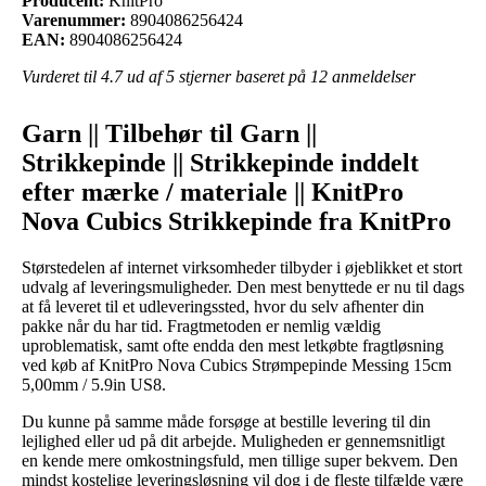
Producent:
KnitPro
Varenummer:
8904086256424
EAN:
8904086256424
Vurderet til
4.7
ud af 5 stjerner baseret på
12
anmeldelser
Garn || Tilbehør til Garn ||
Strikkepinde || Strikkepinde inddelt
efter mærke / materiale || KnitPro
Nova Cubics Strikkepinde fra KnitPro
Størstedelen af internet virksomheder tilbyder i øjeblikket et stort
udvalg af leveringsmuligheder. Den mest benyttede er nu til dags
at få leveret til et udleveringssted, hvor du selv afhenter din
pakke når du har tid. Fragtmetoden er nemlig vældig
uproblematisk, samt ofte endda den mest letkøbte fragtløsning
ved køb af KnitPro Nova Cubics Strømpepinde Messing 15cm
5,00mm / 5.9in US8.
Du kunne på samme måde forsøge at bestille levering til din
lejlighed eller ud på dit arbejde. Muligheden er gennemsnitligt
en kende mere omkostningsfuld, men tillige super bekvem. Den
mindst kostelige leveringsløsning vil dog i de fleste tilfælde være