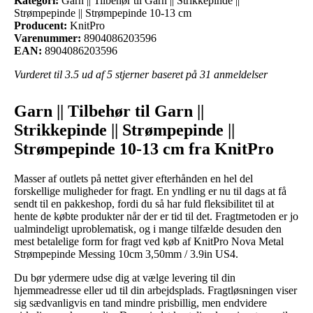
Kategori:
Garn || Tilbehør til Garn || Strikkepinde ||
Strømpepinde || Strømpepinde 10-13 cm
Producent:
KnitPro
Varenummer:
8904086203596
EAN:
8904086203596
Vurderet til
3.5
ud af 5 stjerner baseret på
31
anmeldelser
Garn || Tilbehør til Garn ||
Strikkepinde || Strømpepinde ||
Strømpepinde 10-13 cm fra KnitPro
Masser af outlets på nettet giver efterhånden en hel del
forskellige muligheder for fragt. En yndling er nu til dags at få
sendt til en pakkeshop, fordi du så har fuld fleksibilitet til at
hente de købte produkter når der er tid til det. Fragtmetoden er jo
ualmindeligt uproblematisk, og i mange tilfælde desuden den
mest betalelige form for fragt ved køb af KnitPro Nova Metal
Strømpepinde Messing 10cm 3,50mm / 3.9in US4.
Du bør ydermere udse dig at vælge levering til din
hjemmeadresse eller ud til din arbejdsplads. Fragtløsningen viser
sig sædvanligvis en tand mindre prisbillig, men endvidere