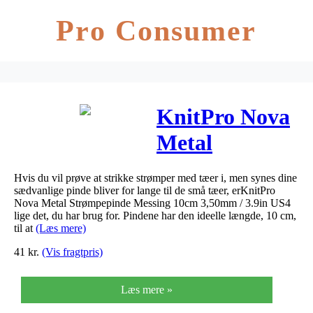
Pro Consumer
KnitPro Nova
Metal
Strømpepinde
Hvis du vil prøve at strikke strømper med tæer i, men synes dine
Messing 10cm
sædvanlige pinde bliver for lange til de små tæer, erKnitPro
Nova Metal Strømpepinde Messing 10cm 3,50mm / 3.9in US4
3,50mm / 3.9in
lige det, du har brug for. Pindene har den ideelle længde, 10 cm,
til at
(Læs mere)
US4
41
kr.
(Vis fragtpris)
Læs mere »