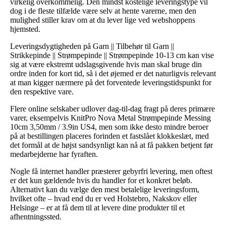
virkelig overkommelig. Den mindst kostelige leveringstype vil
dog i de fleste tilfælde være selv at hente varerne, men den
mulighed stiller krav om at du lever lige ved webshoppens
hjemsted.
Leveringsdygtigheden på Garn || Tilbehør til Garn ||
Strikkepinde || Strømpepinde || Strømpepinde 10-13 cm kan vise
sig at være ekstremt udslagsgivende hvis man skal bruge din
ordre inden for kort tid, så i det øjemed er det naturligvis relevant
at man kigger nærmere på det forventede leveringstidspunkt for
den respektive vare.
Flere online selskaber udlover dag-til-dag fragt på deres primære
varer, eksempelvis KnitPro Nova Metal Strømpepinde Messing
10cm 3,50mm / 3.9in US4, men som ikke desto mindre beroer
på at bestillingen placeres forinden et fastslået klokkeslæt, med
det formål at de højst sandsynligt kan nå at få pakken betjent før
medarbejderne har fyraften.
Nogle få internet handler præsterer gebyrfri levering, men oftest
er det kun gældende hvis du handler for et konkret beløb.
Alternativt kan du vælge den mest betalelige leveringsform,
hvilket ofte – hvad end du er ved Holstebro, Nakskov eller
Helsinge – er at få dem til at levere dine produkter til et
afhentningssted.