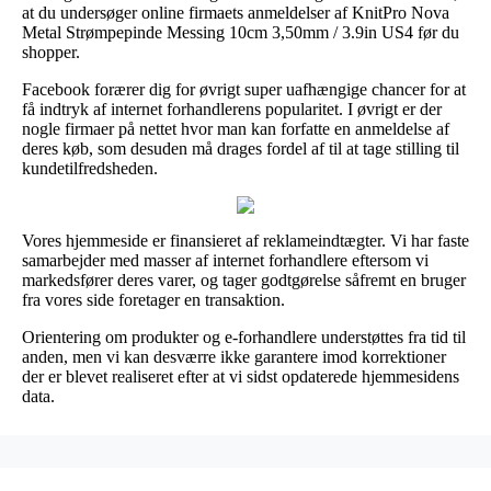
at du undersøger online firmaets anmeldelser af KnitPro Nova
Metal Strømpepinde Messing 10cm 3,50mm / 3.9in US4 før du
shopper.
Facebook forærer dig for øvrigt super uafhængige chancer for at
få indtryk af internet forhandlerens popularitet. I øvrigt er der
nogle firmaer på nettet hvor man kan forfatte en anmeldelse af
deres køb, som desuden må drages fordel af til at tage stilling til
kundetilfredsheden.
Vores hjemmeside er finansieret af reklameindtægter. Vi har faste
samarbejder med masser af internet forhandlere eftersom vi
markedsfører deres varer, og tager godtgørelse såfremt en bruger
fra vores side foretager en transaktion.
Orientering om produkter og e-forhandlere understøttes fra tid til
anden, men vi kan desværre ikke garantere imod korrektioner
der er blevet realiseret efter at vi sidst opdaterede hjemmesidens
data.