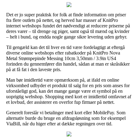
Det er jo super praktisk for folk at finde information om priser
fra flere outlets på nettet, og herved har masser af KnitPro
internet webshops fundet det nødvendigt at reducere priserne på
deres varer – til drenge og piger, samt også til mænd og kvinder
– helt i bund, og endda nogle gange sikre levering uden gebyr.
Til gengæld kan det til hver en tid være fordelagtigt at eftergå
diverse online webshops efter rabatkoder på KnitPro Nova
Metal Strømpepinde Messing 10cm 3,50mm / 3.9in US4
forinden du gennemfører din handel, sådan at man er skråsikker
på at få fat i den laveste pris.
Man bør imidlertid være opmærksom på, at ifald en online
virksomhed udbyder et produkt til salg for en pris som anses for
uforståeligt god, kan det mange gange være et symbol på en
uoprigtig webshop. Shopping med kort er imidlertid omfavnet af
et lovbud, der assisterer en overfor fup firmaer på nettet.
Generelt foreslår vi betalinger med kort eller MobilePay. Som
alternativ burde du bruge en afdragsløsning som for eksempel
ViaBill, når du higer efter at dække regningen over tid.