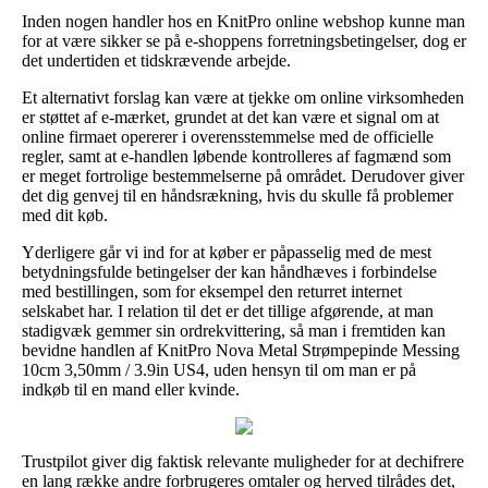
Inden nogen handler hos en KnitPro online webshop kunne man
for at være sikker se på e-shoppens forretningsbetingelser, dog er
det undertiden et tidskrævende arbejde.
Et alternativt forslag kan være at tjekke om online virksomheden
er støttet af e-mærket, grundet at det kan være et signal om at
online firmaet opererer i overensstemmelse med de officielle
regler, samt at e-handlen løbende kontrolleres af fagmænd som
er meget fortrolige bestemmelserne på området. Derudover giver
det dig genvej til en håndsrækning, hvis du skulle få problemer
med dit køb.
Yderligere går vi ind for at køber er påpasselig med de mest
betydningsfulde betingelser der kan håndhæves i forbindelse
med bestillingen, som for eksempel den returret internet
selskabet har. I relation til det er det tillige afgørende, at man
stadigvæk gemmer sin ordrekvittering, så man i fremtiden kan
bevidne handlen af KnitPro Nova Metal Strømpepinde Messing
10cm 3,50mm / 3.9in US4, uden hensyn til om man er på
indkøb til en mand eller kvinde.
Trustpilot giver dig faktisk relevante muligheder for at dechifrere
en lang række andre forbrugeres omtaler og herved tilrådes det,