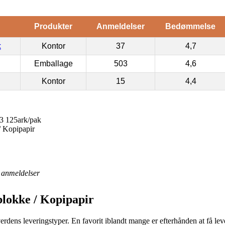
Produkter
Anmeldelser
Bedømmelse
k
Kontor
37
4,7
Emballage
503
4,6
Kontor
15
4,4
3 125ark/pak
/ Kopipapir
anmeldelser
blokke / Kopipapir
verdens leveringstyper. En favorit iblandt mange er efterhånden at få leve