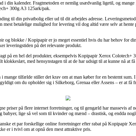
ind i din kalender. Fragtmetoden er nemlig usædvanlig ligetil, og mange 
tech+ 300g A3 125ark/pak.
ding til din privatbolig eller ud til dit arbejdes adresse. Leveringsmet
en mest betalelige mulighed for levering vil dog altid være selv at hen
ir og blokke / Kopipapir er jo meget essentiel hvis du har behov for di
ker leveringstiden på det relevante produkt.
ag fragt på en hel del produkter, eksempelvis Kopipapir Xerox Colotech
ftalt klokkeslæt, med hensynstagen til at de har udsigt til at kunne nå at 
 i mange tilfælde stiller det krav om at man køber for en bestemt sum. 
egyldigt om du opholder sig i Silkeborg, Grenaa eller Assens – er at få fr
gne priser på flere internet forretninger, og til gengæld har massevis af 
og babyer, lige så vel som til kvinder og mænd – drastisk, og endda nogl
nske et par forskellige online forretninger efter rabat på Kopipapir 
kke er i tvivl om at opnå den mest attraktive pris.