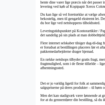
hente dine varer lige præcis når det passer 
levering ved køb af Kopipapir Xerox Colo
Du kan lige så vel foretrække at vælge afsen
bekostelig, men til gengæld ekstremt let. D
du bor lige ved netshoppens tilholdssted.
Leveringstidspunktet på Kontorartikler / Pap
det sandelig på sin plads at man dobbelttjek
Flere internet selskaber tilsiger dag-til-d
er forudsat at bestillingen placeres før et a
pakkemedarbejderne drager hjemad.
En række netshops tilbyder gratis fragt, men
fragtmulighed, som i de fleste tilfælde – lig
afhentningssted.
Det er jo vældig ligetil for folk at sammenli
salgspriserne på deres produkter – til børn 
Men det kan stadigvæk være lønnende at gra
for at du gennemfører din bestilling, så du i