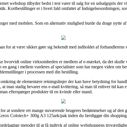
rnet webshop tilbyder bedst i test varer til salg for en udsalgspris der v
ik. Kortbestillinger er i hvert fald omfattet af Indsigelsesordningen, 
talinger med mobilen. Som en alternativ mulighed burde du drage nytte a
 man for at være sikker gøre sig bekendt med indholdet af forhandlerens v
e hvorvidt online virksomheden er medlem af e-mærket, da det skulle v
leren en gang i mellem vurderes af specialister som har megen viden om
lemstillinger i processen med din bestilling.
lig omkring de elementære retningslinjer der kan have betydning for hand
tigt, at man stadig bevarer ens e-mail kvittering, så man til enhver tid kan
n efterspørger produkter til en kvinde eller mand.
r for at sondere ret mange nuværende brugeres bedømmelser og af den grun
Xerox Colotech+ 300g A3 125ark/pak inden du færdiggør din shopping
rdelagtige metoder til at få indtryk af online webshoppens troværdigh