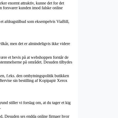
irker enormt attraktiv, kunne det for det
som forsvarer kunden imod falske online
f et afdragstilbud som eksempelvis ViaBill,
ilkår, men det er almindeligvis ikke videre
ære et bevis på at webshoppen forstår de
 bestemmelserne på området. Desuden tilbydes
len, f.eks. den ombytningspolitik butikken
 eftervise sin bestilling af Kopipapir Xerox
d stiller vi forslag om, at du tager et kig
.
ed. Desuden ses endda online firmaer hvor