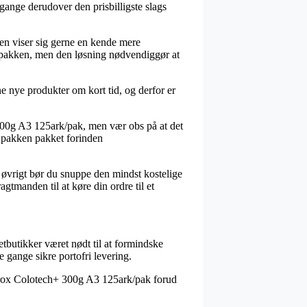
gange derudover den prisbilligste slags
oden viser sig gerne en kende mere
te pakken, men den løsning nødvendiggør at
ne nye produkter om kort tid, og derfor er
+ 300g A3 125ark/pak, men vær obs på at det
få pakken pakket forinden
I øvrigt bør du snuppe den mindst kostelige
agtmanden til at køre din ordre til et
netbutikker været nødt til at formindske
e gange sikre portofri levering.
Xerox Colotech+ 300g A3 125ark/pak forud