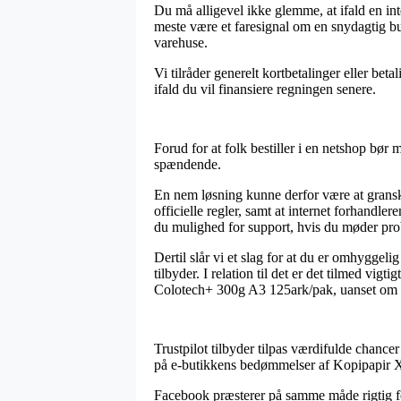
Du må alligevel ikke glemme, at ifald en inte
meste være et faresignal om en snydagtig but
varehuse.
Vi tilråder generelt kortbetalinger eller be
ifald du vil finansiere regningen senere.
Forud for at folk bestiller i en netshop bør
spændende.
En nem løsning kunne derfor være at gransk
officielle regler, samt at internet forhand
du mulighed for support, hvis du møder prob
Dertil slår vi et slag for at du er omhygge
tilbyder. I relation til det er det tilmed vig
Colotech+ 300g A3 125ark/pak, uanset om ma
Trustpilot tilbyder tilpas værdifulde chance
på e-butikkens bedømmelser af Kopipapir 
Facebook præsterer på samme måde rigtig fo