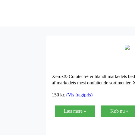
Xerox® Colotech+ er blandt markedets bedste 
af markedets mest omfattende sortimenter. 
150
kr.
(Vis fragtpris)
Læs mere »
Køb nu »