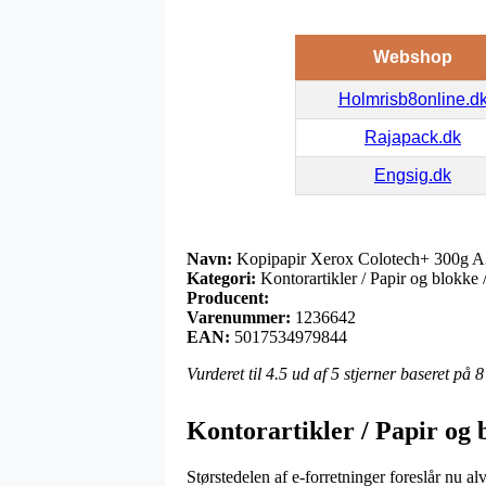
Webshop
Holmrisb8online.d
Rajapack.dk
Engsig.dk
Navn:
Kopipapir Xerox Colotech+ 300g A
Kategori:
Kontorartikler / Papir og blokke 
Producent:
Varenummer:
1236642
EAN:
5017534979844
Vurderet til
4.5
ud af 5 stjerner baseret på
8
Kontorartikler / Papir og 
Størstedelen af e-forretninger foreslår nu al