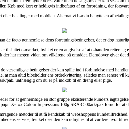
s en netbutik frembyder deres varer til en udsalgspris der kan ses som m
er. Køb med kort er heldigvis indbefattet af en forordning, der forsvare
rt eller betalinger med mobilen. Alternativt bør du benytte en afbetalin
 man de facto gennemlæse dens forretningsbetingelser, det er dog naturli
er tilsluttet e-mærket, hvilket er en angivelse af at e-handlen retter sig
k der har megen viden om vilkårene på området. Derudover giver det dig
 i de væsentligste betingelser der kan spille ind i forbindelse med handl
de, at man altid bibeholder ens ordrekvittering, således man senere vil
/pak, uafhængig om du er på indkøb til en dreng eller pige.
heder for at gennemsøge en stor gruppe eksisterende kunders iagttagelse
papir Xerox Colour Impressions 100g SRA3 500ark/pak forud for at d
emragende metoder til at få kendskab til webshoppens kundetilfredshed
omhedens service, hvilket desuden kan udnyttes til at vurdere hvor tilfre