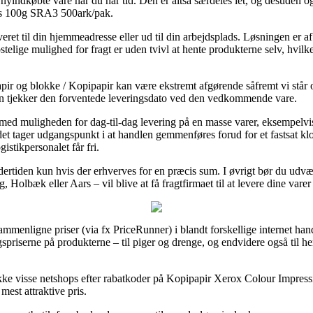
n nyindkøbte vare når du har tid. Den er altså særdeles let, og desuden o
ns 100g SRA3 500ark/pak.
eret til din hjemmeadresse eller ud til din arbejdsplads. Løsningen er af 
elige mulighed for fragt er uden tvivl at hente produkterne selv, hvilke
pir og blokke / Kopipapir kan være ekstremt afgørende såfremt vi står 
man tjekker den forventede leveringsdato ved den vedkommende vare.
er med muligheden for dag-til-dag levering på en masse varer, eksempel
 tager udgangspunkt i at handlen gemmenføres forud for et fastsat kl
istikpersonalet får fri.
ndertiden kun hvis der erhverves for en præcis sum. I øvrigt bør du udvæ
Holbæk eller Aars – vil blive at få fragtfirmaet til at levere dine varer 
 sammenligne priser (via fx PriceRunner) i blandt forskellige internet ha
gspriserne på produkterne – til piger og drenge, og endvidere også til h
jekke visse netshops efter rabatkoder på Kopipapir Xerox Colour Impr
mest attraktive pris.