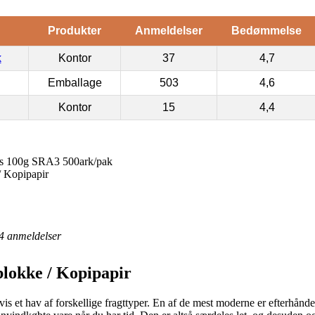
Produkter
Anmeldelser
Bedømmelse
k
Kontor
37
4,7
Emballage
503
4,6
Kontor
15
4,4
ns 100g SRA3 500ark/pak
/ Kopipapir
4
anmeldelser
blokke / Kopipapir
s et hav af forskellige fragttyper. En af de mest moderne er efterhånden