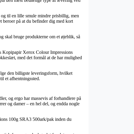
gså den mest betalelige type af levering ved
og til en lille smule mindre prisbillig, men
t beroer på at du befinder dig med kort
og skal bruge produkterne om et øjeblik, så
vis Kopipapir Xerox Colour Impressions
okkeslæt, med det formål at de har mulighed
lge den billigste leveringsform, hvilket
til et afhentningssted.
ndler, og ergo har massevis af forhandlere på
errer og damer – en hel del, og endda nogle
essions 100g SRA3 500ark/pak inden du