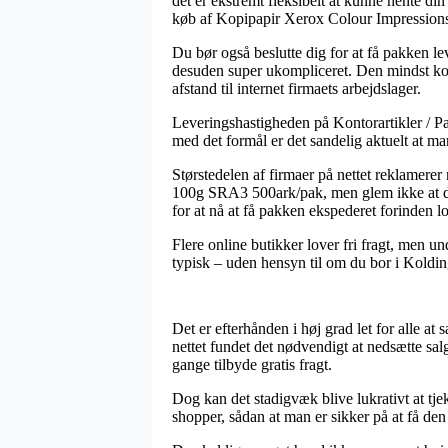
det er ekstremt fleksibelt at kunne hente di
køb af Kopipapir Xerox Colour Impressio
Du bør også beslutte dig for at få pakken lev
desuden super ukompliceret. Den mindst kost
afstand til internet firmaets arbejdslager.
Leveringshastigheden på Kontorartikler / Pa
med det formål er det sandelig aktuelt at 
Størstedelen af firmaer på nettet reklamer
100g SRA3 500ark/pak, men glem ikke at det
for at nå at få pakken ekspederet forinden log
Flere online butikker lover fri fragt, men u
typisk – uden hensyn til om du bor i Kolding, 
Det er efterhånden i høj grad let for alle at
nettet fundet det nødvendigt at nedsætte sal
gange tilbyde gratis fragt.
Dog kan det stadigvæk blive lukrativt at t
shopper, sådan at man er sikker på at få den 