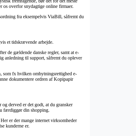
ystisk fremragende, bør det for det meste
r os overfor snydagtige online firmaer.
gsordning fra eksempelvis ViaBill, såfremt du
gvis et tidskrævende arbejde.
 efter de gældende danske regler, samt at e-
 anledning til support, såfremt du oplever
en, som fx hvilken ombytningsrettighed e-
 kunne dokumentere ordren af Kopipapir
r og derved er det godt, at du gransker
u færdiggør din shopping.
. Her er der mange internet virksomheder
dse kunderne er.