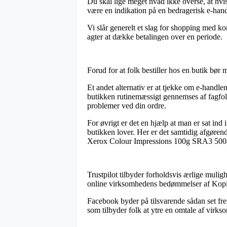
Du skal lige meget hvad ikke overse, at hvi
være en indikation på en bedragerisk e-handl
Vi slår generelt et slag for shopping med ko
agter at dække betalingen over en periode.
Forud for at folk bestiller hos en butik bør
Et andet alternativ er at tjekke om e-handlen 
butikken rutinemæssigt gennemses af fagfol
problemer ved din ordre.
For øvrigt er det en hjælp at man er sat ind
butikken lover. Her er det samtidig afgøren
Xerox Colour Impressions 100g SRA3 500ark
Trustpilot tilbyder forholdsvis ærlige mulig
online virksomhedens bedømmelser af Kopi
Facebook byder på tilsvarende sådan set fr
som tilbyder folk at ytre en omtale af virks