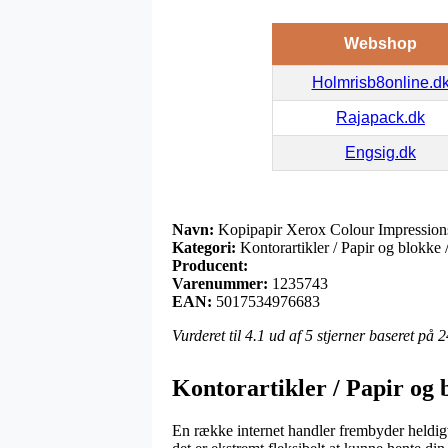
Webshop
Holmrisb8online.d
Rajapack.dk
Engsig.dk
Navn:
Kopipapir Xerox Colour Impressio
Kategori:
Kontorartikler / Papir og blokke 
Producent:
Varenummer:
1235743
EAN:
5017534976683
Vurderet til
4.1
ud af 5 stjerner baseret på
2
Kontorartikler / Papir og 
En række internet handler frembyder heldigvi