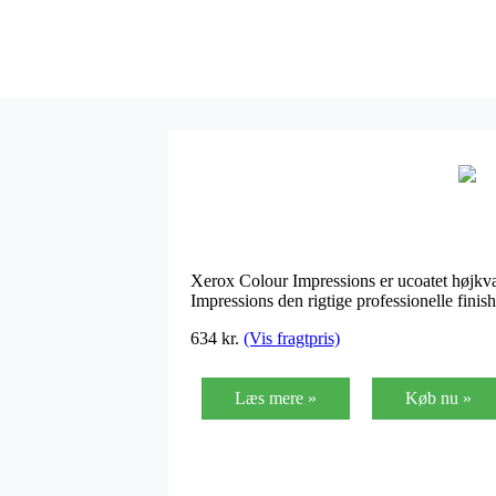
Xerox Colour Impressions er ucoatet højkvalit
Impressions den rigtige professionelle fini
634
kr.
(Vis fragtpris)
Læs mere »
Køb nu »