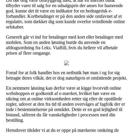
Du bør dog være omhyggelig med, at når en internet butik
tilbyder varer til salg for en udsalgspris der anses for hamrende
god, kunne det tit være en indikator for en bedragerisk e-
forhandler. Kortbetalinger er på den anden side omfavnet af et
regulativ, som dækker dig som kunde overfor svindlende online
selskaber.
Generelt går vi ind for betalinger med kort eller betalinger med
mobilen. Som en anden løsning burde du anvende en
afdragsordning fra f.eks. ViaBill, hvis du hellere vil afbetale
prisen af flere omgange.
Forud for at folk handler hos en netbutik bør man i og for sig
betragte deres vilkår, det er dog naturligvis et omfattende projekt.
En nemmere løsning kan derfor være at kigge hvorvidt online
webshoppen er godkendt af e-mærket, hvilket bør være en
sikring om at online virksomheden retter sig efter de opstillede
regler, udover at den fra tid til anden overvåges af fagfolk der er
inde i bestemmelserne på området. Dette er en god lejlighed til
bistand, såfremt du får vanskeligheder i processen med din
bestilling.
Herudover tilråder vi at du er oppe på mærkerne omkring de