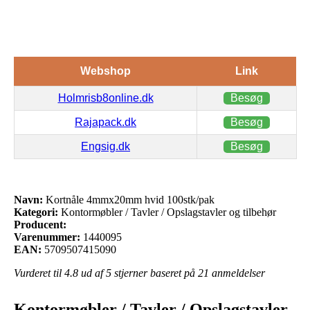
Webshop
Link
Holmrisb8online.dk
Besøg
Rajapack.dk
Besøg
Engsig.dk
Besøg
Navn:
Kortnåle 4mmx20mm hvid 100stk/pak
Kategori:
Kontormøbler / Tavler / Opslagstavler og tilbehør
Producent:
Varenummer:
1440095
EAN:
5709507415090
Vurderet til
4.8
ud af 5 stjerner baseret på
21
anmeldelser
Kontormøbler / Tavler / Opslagstavler