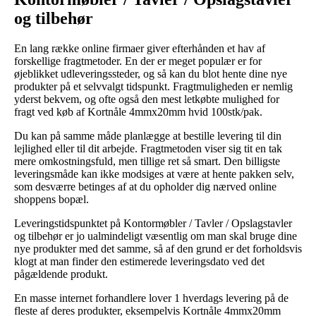
og tilbehør
En lang række online firmaer giver efterhånden et hav af
forskellige fragtmetoder. En der er meget populær er for
øjeblikket udleveringssteder, og så kan du blot hente dine nye
produkter på et selvvalgt tidspunkt. Fragtmuligheden er nemlig
yderst bekvem, og ofte også den mest letkøbte mulighed for
fragt ved køb af Kortnåle 4mmx20mm hvid 100stk/pak.
Du kan på samme måde planlægge at bestille levering til din
lejlighed eller til dit arbejde. Fragtmetoden viser sig tit en tak
mere omkostningsfuld, men tillige ret så smart. Den billigste
leveringsmåde kan ikke modsiges at være at hente pakken selv,
som desværre betinges af at du opholder dig nærved online
shoppens bopæl.
Leveringstidspunktet på Kontormøbler / Tavler / Opslagstavler
og tilbehør er jo ualmindeligt væsentlig om man skal bruge dine
nye produkter med det samme, så af den grund er det forholdsvis
klogt at man finder den estimerede leveringsdato ved det
pågældende produkt.
En masse internet forhandlere lover 1 hverdags levering på de
fleste af deres produkter, eksempelvis Kortnåle 4mmx20mm