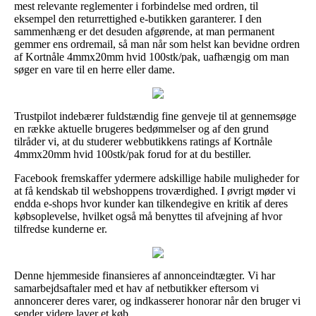
mest relevante reglementer i forbindelse med ordren, til
eksempel den returrettighed e-butikken garanterer. I den
sammenhæng er det desuden afgørende, at man permanent
gemmer ens ordremail, så man når som helst kan bevidne ordren
af Kortnåle 4mmx20mm hvid 100stk/pak, uafhængig om man
søger en vare til en herre eller dame.
Trustpilot indebærer fuldstændig fine genveje til at gennemsøge
en række aktuelle brugeres bedømmelser og af den grund
tilråder vi, at du studerer webbutikkens ratings af Kortnåle
4mmx20mm hvid 100stk/pak forud for at du bestiller.
Facebook fremskaffer ydermere adskillige habile muligheder for
at få kendskab til webshoppens troværdighed. I øvrigt møder vi
endda e-shops hvor kunder kan tilkendegive en kritik af deres
købsoplevelse, hvilket også må benyttes til afvejning af hvor
tilfredse kunderne er.
Denne hjemmeside finansieres af annonceindtægter. Vi har
samarbejdsaftaler med et hav af netbutikker eftersom vi
annoncerer deres varer, og indkasserer honorar når den bruger vi
sender videre laver et køb.