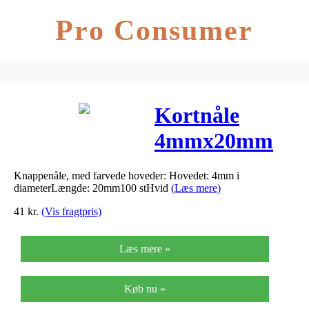
Pro Consumer
Kortnåle
4mmx20mm
hvid
Knappenåle, med farvede hoveder: Hovedet: 4mm i
100stk/pak
diameterLængde: 20mm100 stHvid
(Læs mere)
41
kr.
(Vis fragtpris)
Læs mere »
Køb nu »