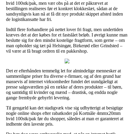
hvid 100stk/pak, men vær obs på at det er påkrævet at
bestillingen realiseres før et konkret klokkeslæt, sådan at de
sandsynligvis kan nå at få dit nye produkt skippet afsted inden
de logistikansatte har fri.
Indtil flere forhandlere på nettet lover fri fragt, men undertiden
kræves det at der købes for et fastslået beløb. I øvrigt kunne man
beslutte sig for den mindst kostelige fragtform, som gerne – om
man opholder sig tæt på Helsingør, Birkerød eller Grindsted –
vil være at få bragt ordren til en pakkeshop.
Det er efterhånden temmelig let for almindelige mennesker at
sammenligne priser fra diverse e-firmaer, og af den grund har
massevis af internet virksomheder fundet det uundgåeligt at
presse salgsværdien på en række af deres produkter – til børn,
og samtidig til kvinder og mænd – drastisk, og endda nogle
gange frembyde gebyrfri levering.
Til gengæld kan det stadigvæk vise sig udbytterigt at besigtige
nogle online shops efter rabatkoder på Kortnåle 4mmx20mm
hvid 100stk/pak før du shopper, således at man er garanteret at
indhente den laveste pris.