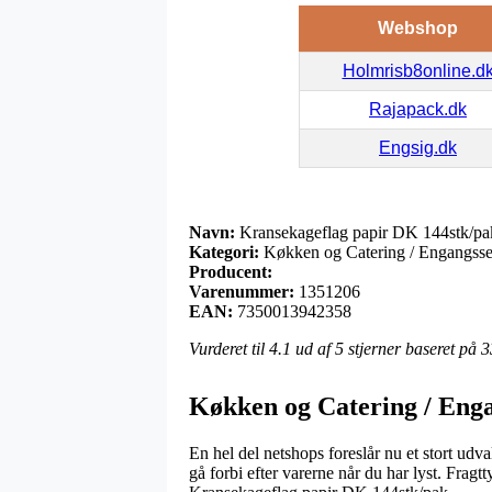
Webshop
Holmrisb8online.d
Rajapack.dk
Engsig.dk
Navn:
Kransekageflag papir DK 144stk/pa
Kategori:
Køkken og Catering / Engangsse
Producent:
Varenummer:
1351206
EAN:
7350013942358
Vurderet til
4.1
ud af 5 stjerner baseret på
3
Køkken og Catering / Enga
En hel del netshops foreslår nu et stort udv
gå forbi efter varerne når du har lyst. Fragt