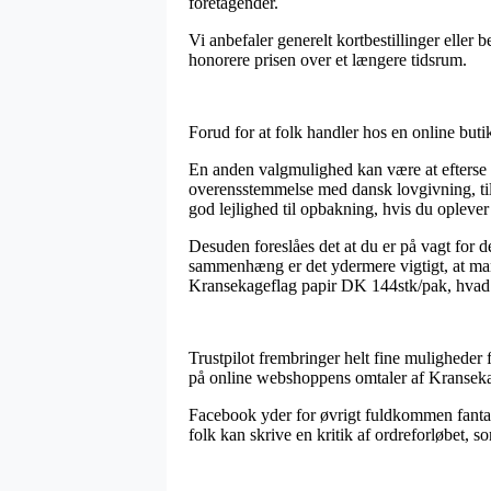
foretagender.
Vi anbefaler generelt kortbestillinger eller 
honorere prisen over et længere tidsrum.
Forud for at folk handler hos en online buti
En anden valgmulighed kan være at efterse hv
overensstemmelse med dansk lovgivning, til
god lejlighed til opbakning, hvis du opleve
Desuden foreslåes det at du er på vagt for 
sammenhæng er det ydermere vigtigt, at man 
Kransekageflag papir DK 144stk/pak, hvad e
Trustpilot frembringer helt fine muligheder f
på online webshoppens omtaler af Kransekag
Facebook yder for øvrigt fuldkommen fantast
folk kan skrive en kritik af ordreforløbet, 