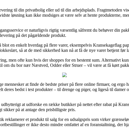
levering til din privatbolig eller ud til din arbejdsplads. Fragtmetoden vi
vidste løsning kan ikke modsiges at være selv at hente produkterne, me
ngsservice er naturligvis rigtig væsentlig såfremt du behøver din pakke
or levering på det pågældende produkt.
å blot en enkelt hverdag på flere varer, eksempelvis Kransekageflag pa
lokkeslæt, så at de med sikkerhed kan nå at få de nye varer betjent før l
ring, men ofte kun hvis der shoppes for en bestemt sum. Alternativt ku
l om du bor nær Næstved, Odder eller Struer – vil være at få kørt pakke
ige mennesker at finde de bedste priser på flere online firmaer, og ergo h
lt deres bedst i test produkter – til drenge og piger, og ligeså til dame
 udbytterigt at udforske en række butikker på nettet efter rabat på Kra
t sikker på at antage den prisbilligste pris.
k reklamerer et produkt til salg for en udsalgspris som virker grænseløst
Kortbestillinger er ikke desto mindre omfattet af en foranstaltning, der 