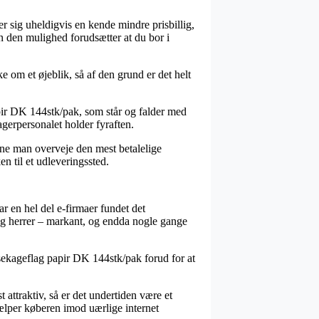
ser sig uheldigvis en kende mindre prisbillig,
n den mulighed forudsætter at du bor i
 om et øjeblik, så af den grund er det helt
pir DK 144stk/pak, som står og falder med
agerpersonalet holder fyraften.
nne man overveje den mest betalelige
n til et udleveringssted.
ar en hel del e-firmaer fundet det
r og herrer – markant, og endda nogle gange
nsekageflag papir DK 144stk/pak forud for at
 attraktiv, så er det undertiden være et
hjælper køberen imod uærlige internet