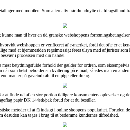
betalinger med mobilen. Som alternativ bør du udnytte et afdragstilbud fra
k kunne man til hver en tid granske webshoppens forretningsbetingelser,
orvidt webshoppen er verificeret af e-mærket, fordi det ofte er et kende
lige med at hjemmesiden regelmæssigt føres tilsyn med af jurister som
r besvær i processen med din handel.
de mest betydningsfulde forhold der gælder for ordren, som eksempelvis h
når som helst beholder sin kvittering på e-mail, således man en anden 
nd man er på gaveindkøb til en pige eller dreng.
or at finde ud af en stor portion tidligere konsumenters oplevelser og der
eflag papir DK 144stk/pak forud for at du bestiller.
iske metoder til at få indsigt i online shoppens popularitet. Foruden d
som desuden kan tages i brug til at bedømme kundernes tilfredshed.