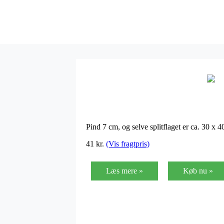
Pind 7 cm, og selve splitflaget er ca. 30 x
41
kr.
(Vis fragtpris)
Læs mere »
Køb nu »