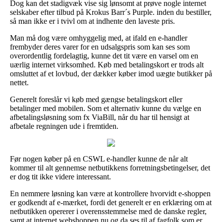
Dog kan det stadigvæk vise sig lønsomt at prøve nogle internet
selskaber efter tilbud på Krokus Barr´s Purple. inden du bestiller,
så man ikke er i tvivl om at indhente den laveste pris.
Man må dog være omhyggelig med, at ifald en e-handler
frembyder deres varer for en udsalgspris som kan ses som
overordentlig fordelagtig, kunne det tit være en varsel om en
uærlig internet virksomhed. Køb med betalingskort er trods alt
omsluttet af et lovbud, der dækker køber imod uægte butikker på
nettet.
Generelt foreslår vi køb med gængse betalingskort eller
betalinger med mobilen. Som et alternativ kunne du vælge en
afbetalingsløsning som fx ViaBill, når du har til hensigt at
afbetale regningen ude i fremtiden.
Før nogen køber på en CSWL e-handler kunne de når alt
kommer til alt gennemse netbutikkens forretningsbetingelser, det
er dog tit ikke videre interessant.
En nemmere løsning kan være at kontrollere hvorvidt e-shoppen
er godkendt af e-mærket, fordi det generelt er en erklæring om at
netbutikken opererer i overensstemmelse med de danske regler,
samt at internet webshoppen nu og da ses til af fagfolk som er