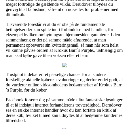
meget fortrolige de gældende vilkår. Derudover tilbydes du
genvej til at få bistand, såfremt du udsættes for problemer med
dit indkøb.
Tilsvarende foreslår vi at du er obs på de fundamentale
betingelser der kan spille ind i forbindelse med handlen, for
eksempel hvilken ombytningsret hjemmesiden garanterer. I den
sammenhæng er det på samme måde afgørende, at man
permanent opbevarer sin kvitteringsmail, så man når som helst
vil kunne påvise ordren af Krokus Barr´s Purple., uafhængig om
man skal købe gave til en voksen eller et barn.
Trustpilot indebærer ret passelige chancer for at studere
forskellige aktuelle køberes evalueringer og derfor er det godt, at
du vurderer online virksomhedens bedømmelser af Krokus Barr
´s Purple. før du køber.
Facebook forærer dig på samme måde ultra fantastiske løsninger
til at få indsigt i internet forhandlerens troværdighed. Derudover
ses en række internet handler hvor du kan forfatte en kritik af
deres køb, hvilket tilmed kan udnyttes til at bedømme kundernes
tilfredshed.