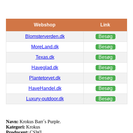
Webshop
Link
Blomsterverden.dk
Besøg
MoreLand.dk
Besøg
Texas.dk
Besøg
Haveglad.dk
Besøg
Plantetorvet.dk
Besøg
HaveHandel.dk
Besøg
Luxury-outdoor.dk
Besøg
Navn:
Krokus Barr´s Purple.
Kategori:
Krokus
Producent:
CSWL