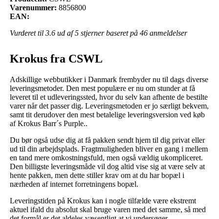
Varenummer:
8856800
EAN:
Vurderet til
3.6
ud af 5 stjerner baseret på
46
anmeldelser
Krokus fra CSWL
Adskillige webbutikker i Danmark frembyder nu til dags diverse
leveringsmetoder. Den mest populære er nu om stunder at få
leveret til et udleveringssted, hvor du selv kan afhente de bestilte
varer når det passer dig. Leveringsmetoden er jo særligt bekvem,
samt tit derudover den mest betalelige leveringsversion ved køb
af Krokus Barr´s Purple..
Du bør også udse dig at få pakken sendt hjem til dig privat eller
ud til din arbejdsplads. Fragtmuligheden bliver en gang i mellem
en tand mere omkostningsfuld, men også vældig ukompliceret.
Den billigste leveringsmåde vil dog altid vise sig at være selv at
hente pakken, men dette stiller krav om at du har bopæl i
nærheden af internet forretningens bopæl.
Leveringstiden på Krokus kan i nogle tilfælde være ekstremt
aktuel ifald du absolut skal bruge varen med det samme, så med
det formål er det aldeles væsentligt at vi undersøger