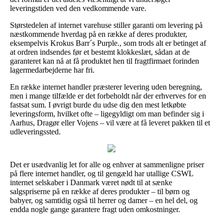
leveringstiden ved den vedkommende vare.
Størstedelen af internet varehuse stiller garanti om levering på
næstkommende hverdag på en række af deres produkter,
eksempelvis Krokus Barr´s Purple., som trods alt er betinget af
at ordren indsendes før et bestemt klokkeslæt, sådan at de
garanteret kan nå at få produktet hen til fragtfirmaet forinden
lagermedarbejderne har fri.
En række internet handler præsterer levering uden beregning,
men i mange tilfælde er det forbeholdt når der erhverves for en
fastsat sum. I øvrigt burde du udse dig den mest letkøbte
leveringsform, hvilket ofte – ligegyldigt om man befinder sig i
Aarhus, Dragør eller Vojens – vil være at få leveret pakken til et
udleveringssted.
Det er usædvanlig let for alle og enhver at sammenligne priser
på flere internet handler, og til gengæld har utallige CSWL
internet selskaber i Danmark været nødt til at sænke
salgspriserne på en række af deres produkter – til børn og
babyer, og samtidig også til herrer og damer – en hel del, og
endda nogle gange garantere fragt uden omkostninger.