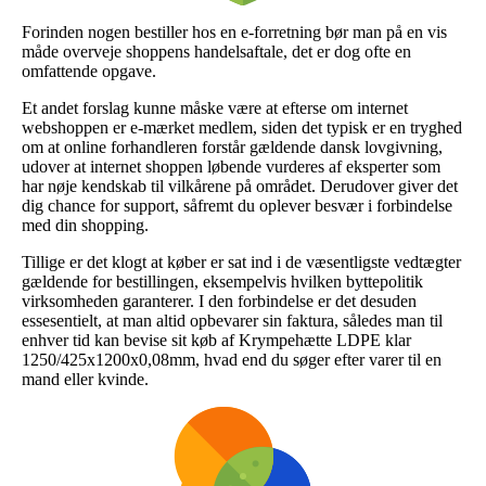
Forinden nogen bestiller hos en e-forretning bør man på en vis
måde overveje shoppens handelsaftale, det er dog ofte en
omfattende opgave.
Et andet forslag kunne måske være at efterse om internet
webshoppen er e-mærket medlem, siden det typisk er en tryghed
om at online forhandleren forstår gældende dansk lovgivning,
udover at internet shoppen løbende vurderes af eksperter som
har nøje kendskab til vilkårene på området. Derudover giver det
dig chance for support, såfremt du oplever besvær i forbindelse
med din shopping.
Tillige er det klogt at køber er sat ind i de væsentligste vedtægter
gældende for bestillingen, eksempelvis hvilken byttepolitik
virksomheden garanterer. I den forbindelse er det desuden
essesentielt, at man altid opbevarer sin faktura, således man til
enhver tid kan bevise sit køb af Krympehætte LDPE klar
1250/425x1200x0,08mm, hvad end du søger efter varer til en
mand eller kvinde.