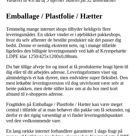
Vurderet til
4.6
ud af 5 stjerner baseret på
32
anmeldelser
Emballage / Plastfolie / Hætter
Temmelig mange internet shops tilbyder heldigvis flere
leveringsmåder. En sikker vinder er i øjeblikket pakkeshops,
hvor du selv afhenter de bestilte produkter når det passer dig
bedst. Denne er nemlig ekstremt nem, og i mange tilfælde
ligeledes den billigste leveringsmanér ved køb af Krympehætte
LDPE klar 1250/425x1200x0,08mm.
Du bør tillige afveje for og imod at få produkterne bragt hjem til
dig eller til dit arbejdes adresse. Leveringsformen viser sig
almindeligvis et hak dyrere, men endvidere super fleksibel. Den
mest letkøbte leveringsversion vil dog utvivlsomt være selv at
hente pakken, men dette stiller krav om at du bor med kort
afstand til e-shoppens adresse.
Fragttiden på Emballage / Plastfolie / Hætter kan være meget
central i tilfælde af at man behøver din pakke om få sekunder, og
derfor er det rigtig væsentligt at vi finder leveringstidspunktet
ved den vedkommende vare.
En lang række internet forhandlere garanterer 1 dags fragt på