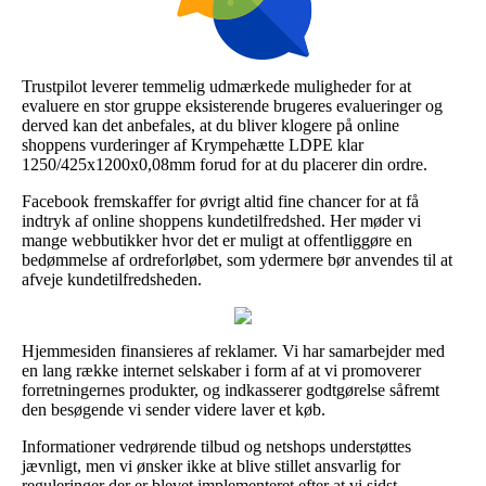
Trustpilot leverer temmelig udmærkede muligheder for at
evaluere en stor gruppe eksisterende brugeres evalueringer og
derved kan det anbefales, at du bliver klogere på online
shoppens vurderinger af Krympehætte LDPE klar
1250/425x1200x0,08mm forud for at du placerer din ordre.
Facebook fremskaffer for øvrigt altid fine chancer for at få
indtryk af online shoppens kundetilfredshed. Her møder vi
mange webbutikker hvor det er muligt at offentliggøre en
bedømmelse af ordreforløbet, som ydermere bør anvendes til at
afveje kundetilfredsheden.
Hjemmesiden finansieres af reklamer. Vi har samarbejder med
en lang række internet selskaber i form af at vi promoverer
forretningernes produkter, og indkasserer godtgørelse såfremt
den besøgende vi sender videre laver et køb.
Informationer vedrørende tilbud og netshops understøttes
jævnligt, men vi ønsker ikke at blive stillet ansvarlig for
reguleringer der er blevet implementeret efter at vi sidst