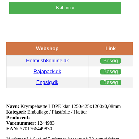
Køb nu »
Webshop
Link
Holmrisb8online.dk
Besøg
Rajapack.dk
Besøg
Engsig.dk
Besøg
Navn:
Krympehætte LDPE klar 1250/425x1200x0,08mm
Kategori:
Emballage / Plastfolie / Hætter
Producent:
Varenummer:
1244983
EAN:
5701766449830