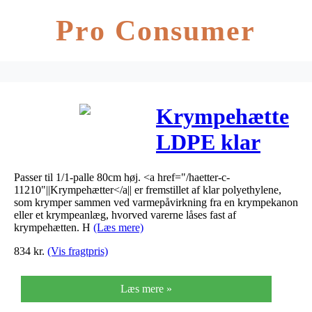
Pro Consumer
Krympehætte
LDPE klar
1250/425x1200
Passer til 1/1-palle 80cm høj. <a href="/haetter-c-
11210"||Krympehætter</a|| er fremstillet af klar polyethylene,
som krymper sammen ved varmepåvirkning fra en krympekanon
eller et krympeanlæg, hvorved varerne låses fast af
krympehætten. H
(Læs mere)
834
kr.
(Vis fragtpris)
Læs mere »