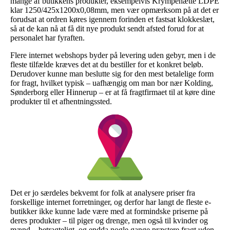
mange af butikkens produkter, eksempelvis Krympehætte LDPE
klar 1250/425x1200x0,08mm, men vær opmærksom på at det er
forudsat at ordren køres igennem forinden et fastsat klokkeslæt,
så at de kan nå at få dit nye produkt sendt afsted forud for at
personalet har fyraften.
Flere internet webshops byder på levering uden gebyr, men i de
fleste tilfælde kræves det at du bestiller for et konkret beløb.
Derudover kunne man beslutte sig for den mest betalelige form
for fragt, hvilket typisk – uafhængig om man bor nær Kolding,
Sønderborg eller Hinnerup – er at få fragtfirmaet til at køre dine
produkter til et afhentningssted.
Det er jo særdeles bekvemt for folk at analysere priser fra
forskellige internet forretninger, og derfor har langt de fleste e-
butikker ikke kunne lade være med at formindske priserne på
deres produkter – til piger og drenge, men også til kvinder og
mænd – betragteligt, og endda nogle gange præstere fragt uden