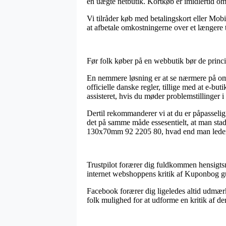
en uægte netbutik. Kortkøb er imidlertid omf
Vi tilråder køb med betalingskort eller Mob
at afbetale omkostningerne over et længere 
Før folk køber på en webbutik bør de princi
En nemmere løsning er at se nærmere på om 
officielle danske regler, tillige med at e-bu
assisteret, hvis du møder problemstillinger 
Dertil rekommanderer vi at du er påpasselig
det på samme måde essesentielt, at man sta
130x70mm 92 2205 80, hvad end man leder ef
Trustpilot forærer dig fuldkommen hensigtsmæ
internet webshoppens kritik af Kuponbog g
Facebook forærer dig ligeledes altid udmærk
folk mulighed for at udforme en kritik af de