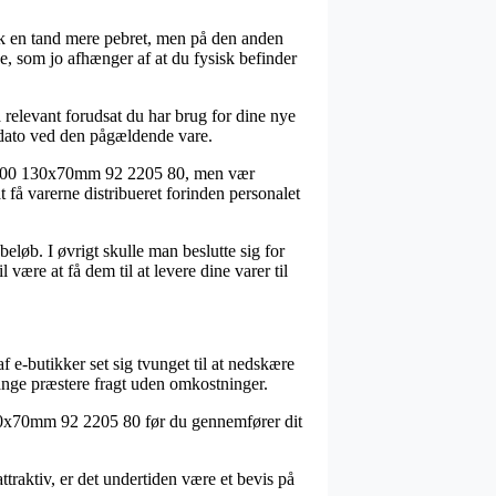
pisk en tand mere pebret, men på den anden
e, som jo afhænger af at du fysisk befinder
 relevant forudsat du har brug for dine nye
gsdato ved den pågældende vare.
1-100 130x70mm 92 2205 80, men vær
 få varerne distribueret forinden personalet
 beløb. I øvrigt skulle man beslutte sig for
ære at få dem til at levere dine varer til
af e-butikker set sig tvunget til at nedskære
gange præstere fragt uden omkostninger.
130x70mm 92 2205 80 før du gennemfører dit
traktiv, er det undertiden være et bevis på