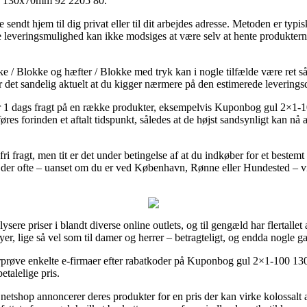
00 130x70mm 92 2205 80.
 sendt hjem til dig privat eller til dit arbejdes adresse. Metoden er ty
e leveringsmulighed kan ikke modsiges at være selv at hente produktern
ke / Blokke og hæfter / Blokke med tryk kan i nogle tilfælde være ret så
er det sandelig aktuelt at du kigger nærmere på den estimerede leverin
er 1 dags fragt på en række produkter, eksempelvis Kuponbog gul 2×
s forinden et aftalt tidspunkt, således at de højst sandsynligt kan nå at
ofri fragt, men tit er det under betingelse af at du indkøber for et bestemt
der ofte – uanset om du er ved København, Rønne eller Hundested – vil v
ere priser i blandt diverse online outlets, og til gengæld har flertallet 
yer, lige så vel som til damer og herrer – betragteligt, og endda nogle 
terprøve enkelte e-firmaer efter rabatkoder på Kuponbog gul 2×1-100 
etalelige pris.
netshop annoncerer deres produkter for en pris der kan virke kolossalt at