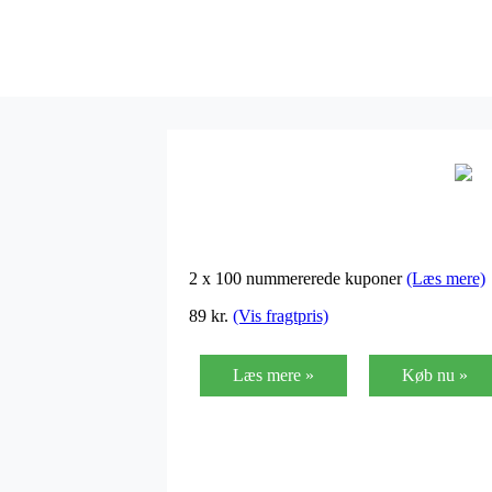
2 x 100 nummererede kuponer
(Læs mere)
89
kr.
(Vis fragtpris)
Læs mere »
Køb nu »