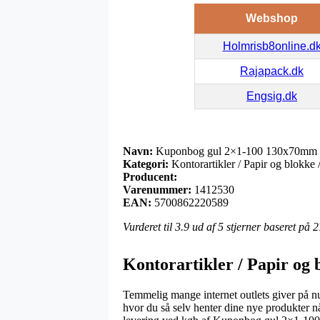
Webshop
Holmrisb8online.d
Rajapack.dk
Engsig.dk
Navn:
Kuponbog gul 2×1-100 130x70mm 
Kategori:
Kontorartikler / Papir og blokke
Producent:
Varenummer:
1412530
EAN:
5700862220589
Vurderet til
3.9
ud af 5 stjerner baseret på
2
Kontorartikler / Papir og 
Temmelig mange internet outlets giver på nu
hvor du så selv henter dine nye produkter n