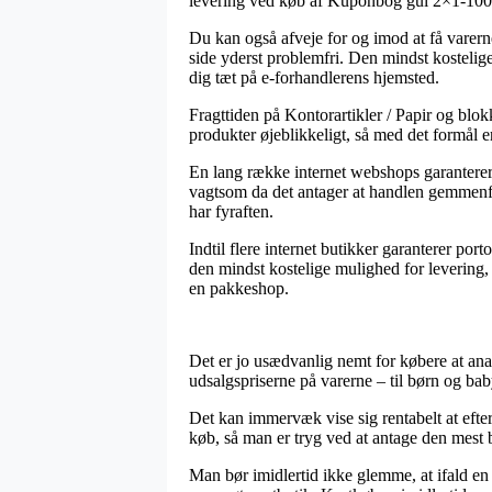
levering ved køb af Kuponbog gul 2×1-1
Du kan også afveje for og imod at få varerne
side yderst problemfri. Den mindst kostelig
dig tæt på e-forhandlerens hjemsted.
Fragttiden på Kontorartikler / Papir og blok
produkter øjeblikkeligt, så med det formål 
En lang række internet webshops garanter
vagtsom da det antager at handlen gemmenføre
har fyraften.
Indtil flere internet butikker garanterer port
den mindst kostelige mulighed for levering, 
en pakkeshop.
Det er jo usædvanlig nemt for købere at analys
udsalgspriserne på varerne – til børn og bab
Det kan immervæk vise sig rentabelt at ef
køb, så man er tryg ved at antage den mest b
Man bør imidlertid ikke glemme, at ifald en 