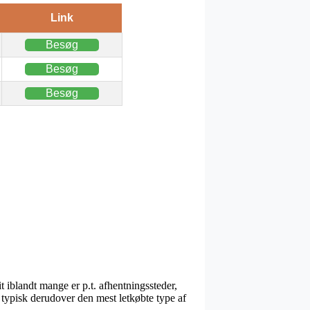
Link
Besøg
Besøg
Besøg
 iblandt mange er p.t. afhentningssteder,
 typisk derudover den mest letkøbte type af