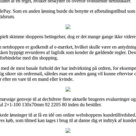
attet af en regel, hvilket beskytter os overfor svindlende netbutikker.
ilePay. Som en anden løsning burde du benytte et afbetalingstilbud som 
tidsrum.
pielt skimme shoppens betingelser, dog er det mange gange ikke videre 
netshoppen er godkendt af e-mærket, hvilket skulle være en antydning 
tikken hyppigt revurderes af fagfolk som kender de gældende regler. Desud
i forbindelse med din shopping.
 med de mest basale forhold der har indvirkning på ordren, for eksempel 
dig sikrer sin ordremail, således man en anden gang vil kunne eftervis
ter en vare til en mand eller kvinde.
ssige genveje til at dechifrere flere aktuelle brugeres evalueringer og
ul 2×1-100 130x70mm 92 2205 80 inden du bestiller.
ede løsninger til at få en idé om online webshoppens kundetilfredshed.
res køb, som tilmed kan tages i brug til at danne dig et indtryk af kunde