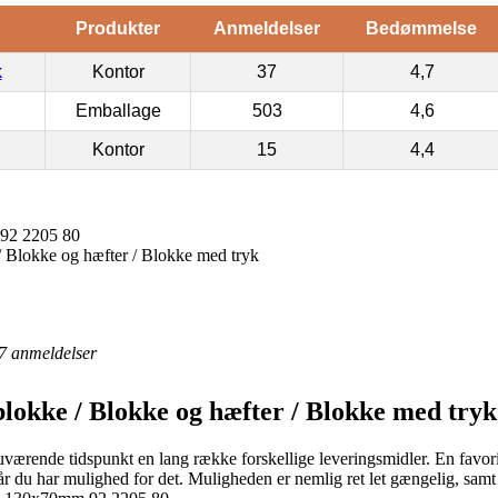
Produkter
Anmeldelser
Bedømmelse
k
Kontor
37
4,7
Emballage
503
4,6
Kontor
15
4,4
92 2205 80
 / Blokke og hæfter / Blokke med tryk
7
anmeldelser
blokke / Blokke og hæfter / Blokke med tryk
værende tidspunkt en lang række forskellige leveringsmidler. En favorit
år du har mulighed for det. Muligheden er nemlig ret let gængelig, samt