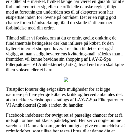
er støttet af e-mærket, hvilket længe har været en garanti for at e-
forhandleren retter sig efter de officielle danske regler, tillige
med at forretningen undertiden ses til af eksperter som har
ekspertise inden for lovene på området. Det er en rigtig god
chance for en håndsrækning, ifald du skulle få dilemmaer i
forbindelse med din ordre.
Tilmed stiller vi forslag om at du er omhyggelig omkring de
fundamentale betingelser der kan influere på købet, fx den
bytteret internet shoppen lover. I relation til det er det også
vigtigt, at man stadig bevarer ens kvitteringsmail, således man i
fremtiden vil kunne bevidne sin shopping af LAY-Z-Spa
Filterpatroner VI Antibakteriel (2 stk.), hvad end man skal købe
til en voksen eller et barn.
Trustpilot forærer dig evigt sikre muligheder for at kigge
nærmere på flere øvrige køberes kritik og herved anbefales det,
at du tjekker webshoppens ratings af LAY-Z-Spa Filterpatroner
VI Antibakteriel (2 stk.) inden du handler.
Facebook indebærer for øvrigt ret så passelige chancer for at få
indsigt i online butikkens pålidelighed. Her ser vi nogle online
varehuse i Danmark som gør det muligt at give en anmeldelse af
ordreforløbet, som tillige bør tages i brug til at danne dig et