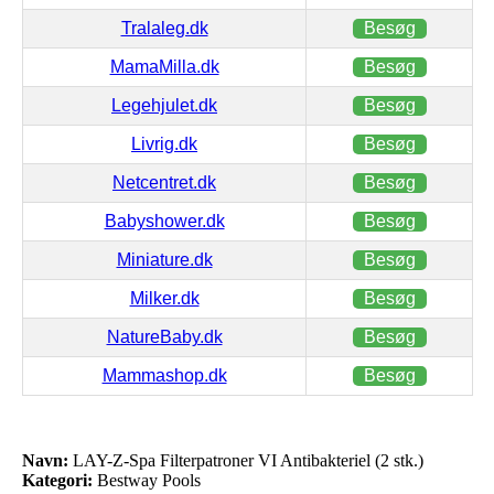
Tralaleg.dk
Besøg
MamaMilla.dk
Besøg
Legehjulet.dk
Besøg
Livrig.dk
Besøg
Netcentret.dk
Besøg
Babyshower.dk
Besøg
Miniature.dk
Besøg
Milker.dk
Besøg
NatureBaby.dk
Besøg
Mammashop.dk
Besøg
Navn:
LAY-Z-Spa Filterpatroner VI Antibakteriel (2 stk.)
Kategori:
Bestway Pools