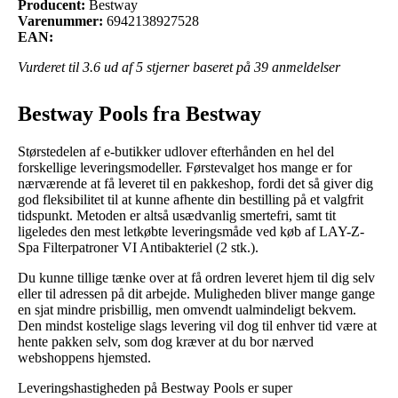
Producent:
Bestway
Varenummer:
6942138927528
EAN:
Vurderet til
3.6
ud af 5 stjerner baseret på
39
anmeldelser
Bestway Pools fra Bestway
Størstedelen af e-butikker udlover efterhånden en hel del
forskellige leveringsmodeller. Førstevalget hos mange er for
nærværende at få leveret til en pakkeshop, fordi det så giver dig
god fleksibilitet til at kunne afhente din bestilling på et valgfrit
tidspunkt. Metoden er altså usædvanlig smertefri, samt tit
ligeledes den mest letkøbte leveringsmåde ved køb af LAY-Z-
Spa Filterpatroner VI Antibakteriel (2 stk.).
Du kunne tillige tænke over at få ordren leveret hjem til dig selv
eller til adressen på dit arbejde. Muligheden bliver mange gange
en sjat mindre prisbillig, men omvendt ualmindeligt bekvem.
Den mindst kostelige slags levering vil dog til enhver tid være at
hente pakken selv, som dog kræver at du bor nærved
webshoppens hjemsted.
Leveringshastigheden på Bestway Pools er super