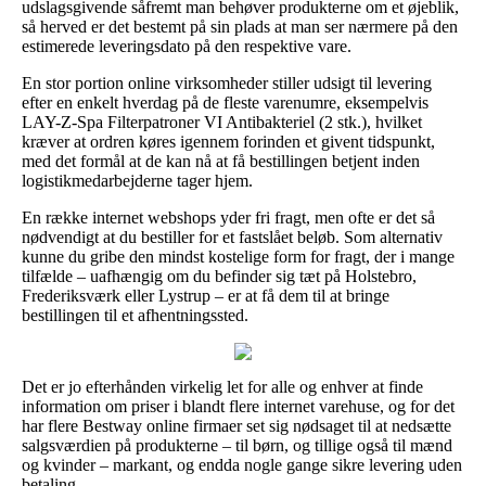
udslagsgivende såfremt man behøver produkterne om et øjeblik,
så herved er det bestemt på sin plads at man ser nærmere på den
estimerede leveringsdato på den respektive vare.
En stor portion online virksomheder stiller udsigt til levering
efter en enkelt hverdag på de fleste varenumre, eksempelvis
LAY-Z-Spa Filterpatroner VI Antibakteriel (2 stk.), hvilket
kræver at ordren køres igennem forinden et givent tidspunkt,
med det formål at de kan nå at få bestillingen betjent inden
logistikmedarbejderne tager hjem.
En række internet webshops yder fri fragt, men ofte er det så
nødvendigt at du bestiller for et fastslået beløb. Som alternativ
kunne du gribe den mindst kostelige form for fragt, der i mange
tilfælde – uafhængig om du befinder sig tæt på Holstebro,
Frederiksværk eller Lystrup – er at få dem til at bringe
bestillingen til et afhentningssted.
Det er jo efterhånden virkelig let for alle og enhver at finde
information om priser i blandt flere internet varehuse, og for det
har flere Bestway online firmaer set sig nødsaget til at nedsætte
salgsværdien på produkterne – til børn, og tillige også til mænd
og kvinder – markant, og endda nogle gange sikre levering uden
betaling.