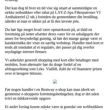
Det kan dog til hver en tid vise sig smart at sammenligne en
række netbutikker efter rabat på LAY-Z-Spa Filterpatroner VI
Antibakteriel (2 stk.) forinden du gennemfører din bestilling,
således at man er sikker på at få den laveste pris.
Du bør lige meget hvad være opmærksom på, at ifald en
forretning på nettet afsætter deres varer for en udsalgspris der
anses for besynderligt gunstig, så bør det mange gange være et
karakteristika der viser en uærlig webshop. Handler med kort er
trods alt omsluttet af et regulativ, der passer på dig overfor
snydagtige internet firmaer.
Vi anbefaler generelt shopping med kort eller betalinger med
mobilen. Som alternativ bør du drage fordel af en
afdragsordning som f.eks. ViaBill, ifald du vil finansiere prisen
over et længere tidsrum.
Før nogen handler i en Bestway e-shop kan man ideelt set
gennemse e-shoppens forretningsbetingelser, dog er det uden
tvivl en tidskrævende opgave.
Et andet forslag kunne måske være at granske om webbutikken