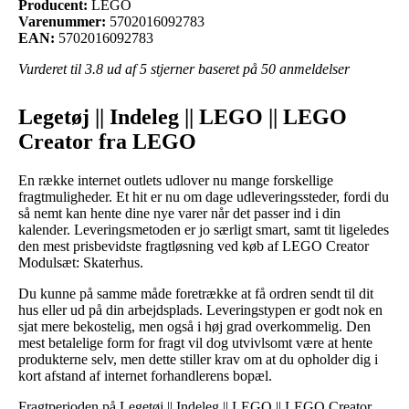
Producent:
LEGO
Varenummer:
5702016092783
EAN:
5702016092783
Vurderet til
3.8
ud af 5 stjerner baseret på
50
anmeldelser
Legetøj || Indeleg || LEGO || LEGO
Creator fra LEGO
En række internet outlets udlover nu mange forskellige
fragtmuligheder. Et hit er nu om dage udleveringssteder, fordi du
så nemt kan hente dine nye varer når det passer ind i din
kalender. Leveringsmetoden er jo særligt smart, samt tit ligeledes
den mest prisbevidste fragtløsning ved køb af LEGO Creator
Modulsæt: Skaterhus.
Du kunne på samme måde foretrække at få ordren sendt til dit
hus eller ud på din arbejdsplads. Leveringstypen er godt nok en
sjat mere bekostelig, men også i høj grad overkommelig. Den
mest betalelige form for fragt vil dog utvivlsomt være at hente
produkterne selv, men dette stiller krav om at du opholder dig i
kort afstand af internet forhandlerens bopæl.
Fragtperioden på Legetøj || Indeleg || LEGO || LEGO Creator