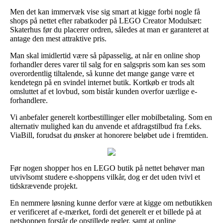
Men det kan immervæk vise sig smart at kigge forbi nogle få
shops på nettet efter rabatkoder på LEGO Creator Modulsæt:
Skaterhus før du placerer ordren, således at man er garanteret at
antage den mest attraktive pris.
Man skal imidlertid være så påpasselig, at når en online shop
forhandler deres varer til salg for en salgspris som kan ses som
overordentlig tiltalende, så kunne det mange gange være et
kendetegn på en svindel internet butik. Kortkøb er trods alt
omsluttet af et lovbud, som bistår kunden overfor uærlige e-
forhandlere.
Vi anbefaler generelt kortbestillinger eller mobilbetaling. Som en
alternativ mulighed kan du anvende et afdragstilbud fra f.eks.
ViaBill, forudsat du ønsker at honorere beløbet ude i fremtiden.
Før nogen shopper hos en LEGO butik på nettet behøver man
utvivlsomt studere e-shoppens vilkår, dog er det uden tvivl et
tidskrævende projekt.
En nemmere løsning kunne derfor være at kigge om netbutikken
er verificeret af e-mærket, fordi det generelt er et billede på at
netshoppen forstår de opstillede regler, samt at online