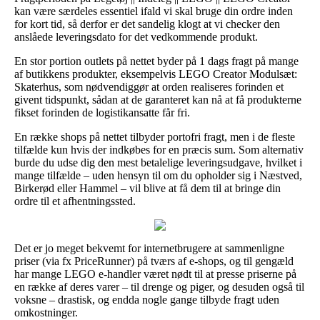
kan være særdeles essentiel ifald vi skal bruge din ordre inden
for kort tid, så derfor er det sandelig klogt at vi checker den
anslåede leveringsdato for det vedkommende produkt.
En stor portion outlets på nettet byder på 1 dags fragt på mange
af butikkens produkter, eksempelvis LEGO Creator Modulsæt:
Skaterhus, som nødvendiggør at orden realiseres forinden et
givent tidspunkt, sådan at de garanteret kan nå at få produkterne
fikset forinden de logistikansatte får fri.
En række shops på nettet tilbyder portofri fragt, men i de fleste
tilfælde kun hvis der indkøbes for en præcis sum. Som alternativ
burde du udse dig den mest betalelige leveringsudgave, hvilket i
mange tilfælde – uden hensyn til om du opholder sig i Næstved,
Birkerød eller Hammel – vil blive at få dem til at bringe din
ordre til et afhentningssted.
Det er jo meget bekvemt for internetbrugere at sammenligne
priser (via fx PriceRunner) på tværs af e-shops, og til gengæld
har mange LEGO e-handler været nødt til at presse priserne på
en række af deres varer – til drenge og piger, og desuden også til
voksne – drastisk, og endda nogle gange tilbyde fragt uden
omkostninger.