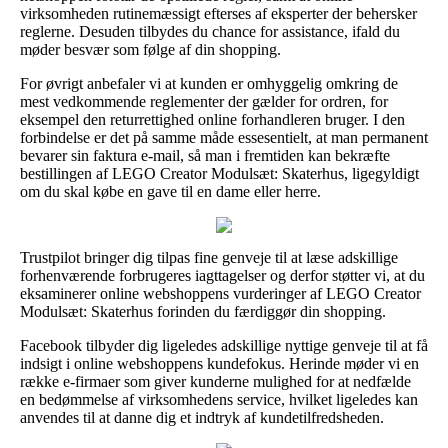
virksomheden rutinemæssigt efterses af eksperter der behersker
reglerne. Desuden tilbydes du chance for assistance, ifald du
møder besvær som følge af din shopping.
For øvrigt anbefaler vi at kunden er omhyggelig omkring de
mest vedkommende reglementer der gælder for ordren, for
eksempel den returrettighed online forhandleren bruger. I den
forbindelse er det på samme måde essesentielt, at man permanent
bevarer sin faktura e-mail, så man i fremtiden kan bekræfte
bestillingen af LEGO Creator Modulsæt: Skaterhus, ligegyldigt
om du skal købe en gave til en dame eller herre.
Trustpilot bringer dig tilpas fine genveje til at læse adskillige
forhenværende forbrugeres iagttagelser og derfor støtter vi, at du
eksaminerer online webshoppens vurderinger af LEGO Creator
Modulsæt: Skaterhus forinden du færdiggør din shopping.
Facebook tilbyder dig ligeledes adskillige nyttige genveje til at få
indsigt i online webshoppens kundefokus. Herinde møder vi en
række e-firmaer som giver kunderne mulighed for at nedfælde
en bedømmelse af virksomhedens service, hvilket ligeledes kan
anvendes til at danne dig et indtryk af kundetilfredsheden.