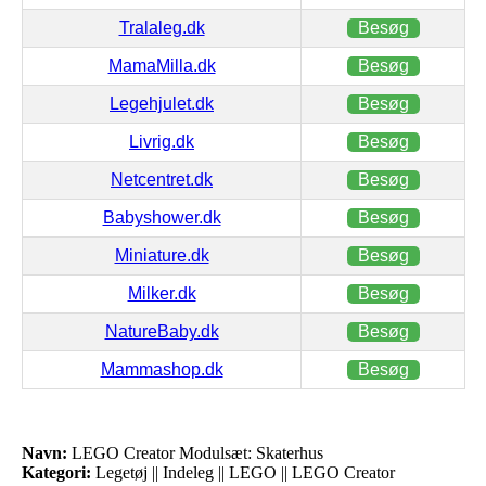
Tralaleg.dk
Besøg
MamaMilla.dk
Besøg
Legehjulet.dk
Besøg
Livrig.dk
Besøg
Netcentret.dk
Besøg
Babyshower.dk
Besøg
Miniature.dk
Besøg
Milker.dk
Besøg
NatureBaby.dk
Besøg
Mammashop.dk
Besøg
Navn:
LEGO Creator Modulsæt: Skaterhus
Kategori:
Legetøj || Indeleg || LEGO || LEGO Creator