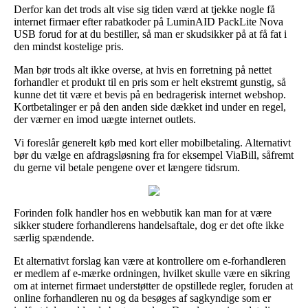
Derfor kan det trods alt vise sig tiden værd at tjekke nogle få
internet firmaer efter rabatkoder på LuminAID PackLite Nova
USB forud for at du bestiller, så man er skudsikker på at få fat i
den mindst kostelige pris.
Man bør trods alt ikke overse, at hvis en forretning på nettet
forhandler et produkt til en pris som er helt ekstremt gunstig, så
kunne det tit være et bevis på en bedragerisk internet webshop.
Kortbetalinger er på den anden side dækket ind under en regel,
der værner en imod uægte internet outlets.
Vi foreslår generelt køb med kort eller mobilbetaling. Alternativt
bør du vælge en afdragsløsning fra for eksempel ViaBill, såfremt
du gerne vil betale pengene over et længere tidsrum.
Forinden folk handler hos en webbutik kan man for at være
sikker studere forhandlerens handelsaftale, dog er det ofte ikke
særlig spændende.
Et alternativt forslag kan være at kontrollere om e-forhandleren
er medlem af e-mærke ordningen, hvilket skulle være en sikring
om at internet firmaet understøtter de opstillede regler, foruden at
online forhandleren nu og da besøges af sagkyndige som er