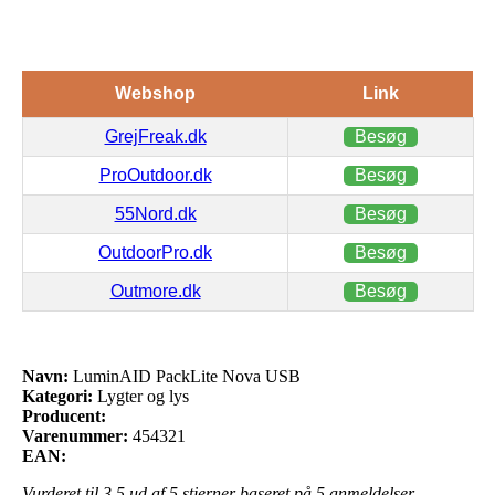
Webshop
Link
GrejFreak.dk
Besøg
ProOutdoor.dk
Besøg
55Nord.dk
Besøg
OutdoorPro.dk
Besøg
Outmore.dk
Besøg
Navn:
LuminAID PackLite Nova USB
Kategori:
Lygter og lys
Producent:
Varenummer:
454321
EAN:
Vurderet til
3.5
ud af 5 stjerner baseret på
5
anmeldelser