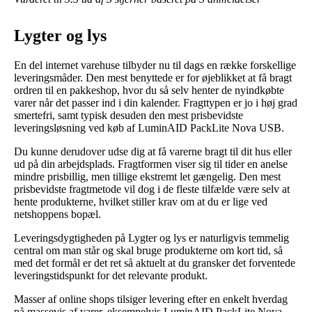
Lygter og lys
En del internet varehuse tilbyder nu til dags en række forskellige
leveringsmåder. Den mest benyttede er for øjeblikket at få bragt
ordren til en pakkeshop, hvor du så selv henter de nyindkøbte
varer når det passer ind i din kalender. Fragttypen er jo i høj grad
smertefri, samt typisk desuden den mest prisbevidste
leveringsløsning ved køb af LuminAID PackLite Nova USB.
Du kunne derudover udse dig at få varerne bragt til dit hus eller
ud på din arbejdsplads. Fragtformen viser sig til tider en anelse
mindre prisbillig, men tillige ekstremt let gængelig. Den mest
prisbevidste fragtmetode vil dog i de fleste tilfælde være selv at
hente produkterne, hvilket stiller krav om at du er lige ved
netshoppens bopæl.
Leveringsdygtigheden på Lygter og lys er naturligvis temmelig
central om man står og skal bruge produkterne om kort tid, så
med det formål er det ret så aktuelt at du gransker det forventede
leveringstidspunkt for det relevante produkt.
Masser af online shops tilsiger levering efter en enkelt hverdag
på massevis af varer, eksempelvis LuminAID PackLite Nova