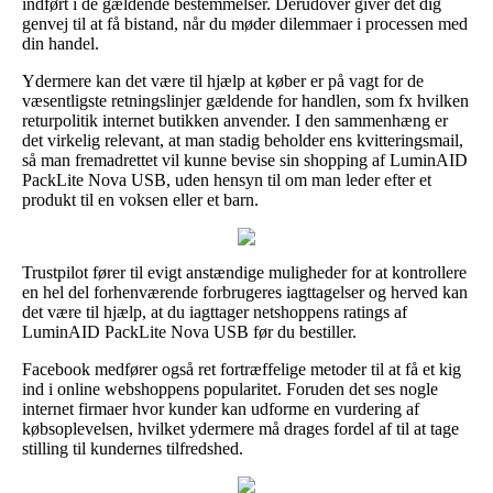
indført i de gældende bestemmelser. Derudover giver det dig
genvej til at få bistand, når du møder dilemmaer i processen med
din handel.
Ydermere kan det være til hjælp at køber er på vagt for de
væsentligste retningslinjer gældende for handlen, som fx hvilken
returpolitik internet butikken anvender. I den sammenhæng er
det virkelig relevant, at man stadig beholder ens kvitteringsmail,
så man fremadrettet vil kunne bevise sin shopping af LuminAID
PackLite Nova USB, uden hensyn til om man leder efter et
produkt til en voksen eller et barn.
Trustpilot fører til evigt anstændige muligheder for at kontrollere
en hel del forhenværende forbrugeres iagttagelser og herved kan
det være til hjælp, at du iagttager netshoppens ratings af
LuminAID PackLite Nova USB før du bestiller.
Facebook medfører også ret fortræffelige metoder til at få et kig
ind i online webshoppens popularitet. Foruden det ses nogle
internet firmaer hvor kunder kan udforme en vurdering af
købsoplevelsen, hvilket ydermere må drages fordel af til at tage
stilling til kundernes tilfredshed.