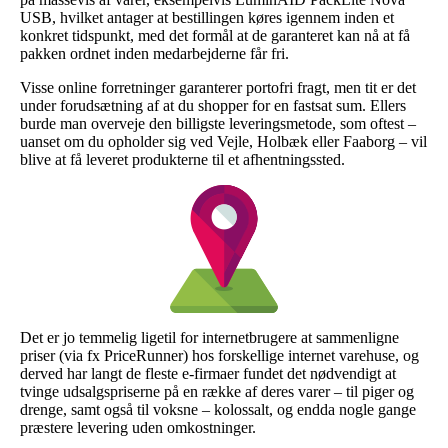
USB, hvilket antager at bestillingen køres igennem inden et
konkret tidspunkt, med det formål at de garanteret kan nå at få
pakken ordnet inden medarbejderne får fri.
Visse online forretninger garanterer portofri fragt, men tit er det
under forudsætning af at du shopper for en fastsat sum. Ellers
burde man overveje den billigste leveringsmetode, som oftest –
uanset om du opholder sig ved Vejle, Holbæk eller Faaborg – vil
blive at få leveret produkterne til et afhentningssted.
Det er jo temmelig ligetil for internetbrugere at sammenligne
priser (via fx PriceRunner) hos forskellige internet varehuse, og
derved har langt de fleste e-firmaer fundet det nødvendigt at
tvinge udsalgspriserne på en række af deres varer – til piger og
drenge, samt også til voksne – kolossalt, og endda nogle gange
præstere levering uden omkostninger.