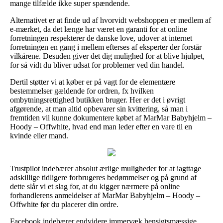
mange tilfælde ikke super spændende.
Alternativet er at finde ud af hvorvidt webshoppen er medlem af
e-mærket, da det længe har været en garanti for at online
forretningen respekterer de danske love, udover at internet
forretningen en gang i mellem efterses af eksperter der forstår
vilkårene. Desuden giver det dig mulighed for at blive hjulpet,
for så vidt du bliver udsat for problemer ved din handel.
Dertil støtter vi at køber er på vagt for de elementære
bestemmelser gældende for ordren, fx hvilken
ombytningsrettighed butikken bruger. Her er det i øvrigt
afgørende, at man altid opbevarer sin kvittering, så man i
fremtiden vil kunne dokumentere købet af MarMar Babyhjelm –
Hoody – Offwhite, hvad end man leder efter en vare til en
kvinde eller mand.
Trustpilot indebærer absolut ærlige muligheder for at iagttage
adskillige tidligere forbrugeres bedømmelser og på grund af
dette slår vi et slag for, at du kigger nærmere på online
forhandlerens anmeldelser af MarMar Babyhjelm – Hoody –
Offwhite før du placerer din ordre.
Facebook indebærer endvidere immervæk hensigtsmæssige