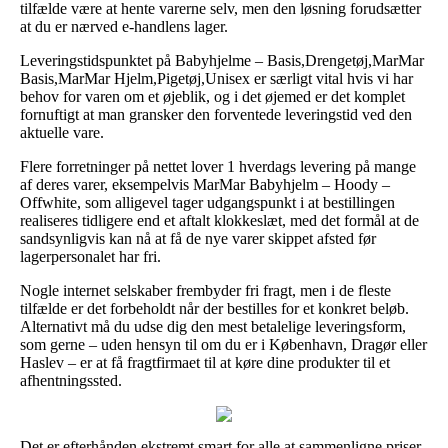
tilfælde være at hente varerne selv, men den løsning forudsætter
at du er nærved e-handlens lager.
Leveringstidspunktet på Babyhjelme – Basis,Drengetøj,MarMar
Basis,MarMar Hjelm,Pigetøj,Unisex er særligt vital hvis vi har
behov for varen om et øjeblik, og i det øjemed er det komplet
fornuftigt at man gransker den forventede leveringstid ved den
aktuelle vare.
Flere forretninger på nettet lover 1 hverdags levering på mange
af deres varer, eksempelvis MarMar Babyhjelm – Hoody –
Offwhite, som alligevel tager udgangspunkt i at bestillingen
realiseres tidligere end et aftalt klokkeslæt, med det formål at de
sandsynligvis kan nå at få de nye varer skippet afsted før
lagerpersonalet har fri.
Nogle internet selskaber frembyder fri fragt, men i de fleste
tilfælde er det forbeholdt når der bestilles for et konkret beløb.
Alternativt må du udse dig den mest betalelige leveringsform,
som gerne – uden hensyn til om du er i København, Dragør eller
Haslev – er at få fragtfirmaet til at køre dine produkter til et
afhentningssted.
Det er efterhånden ekstremt smart for alle at sammenligne priser