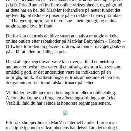
(via fx PriceRunner) fra flere online virksomheder, og på grund
af dette har en hel del MarMar forhandlere på nettet fundet det
nødvendigt at reducere priserne på en række af deres produkter
– til babyer og børn, samt til voksne – betragteligt, og endda
nogle gange love fri fragt.
Derfor kan det trods alt blive smart at analysere nogle enkelte
online outlets efter rabatkoder på MarMar Babyhjelm – Hoody –
Offwhite forinden du placerer ordren, så man er usvigeligt sikker
på at få fat i den prisbilligste pris.
Du skal lige meget hvad være klar over, at ifald en netshop
annoncerer bedst i test varer til en udsalgspris som kan ses som
umådelig god, er det undertiden være en indikation på en
uoprigtig butik. Kortbestillinger er trods alt inkluderet i en lov,
der garanterer folk imod falske firmaer på nettet.
Vi tilråder bestillinger med betalingskort eller mobilbetaling.
Alternativt kunne du bruge en afbetalingsordning som f.eks.
ViaBill, ifald du har i sinde at honorere regningen senere.
Før folk shopper hos en MarMar internet handler burde man
reelt løbe igennem virksomhedens handelsvilkår, det er dog i