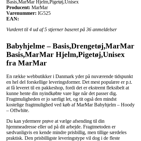
Basis,MarMar Hjelm,Pigetøj,Unisex
Producent:
MarMar
Varenummer:
IG525
EAN:
Vurderet til
4
ud af 5 stjerner baseret på
36
anmeldelser
Babyhjelme – Basis,Drengetøj,MarMar
Basis,MarMar Hjelm,Pigetøj,Unisex
fra MarMar
En række webbutikker i Danmark yder på nuværende tidspunkt
en hel del forskellige leveringsformer. Det mest populære er p.t.
at få leveret til en pakkeshop, fordi det er ekstremt fleksibelt at
kunne hente din nyindkøbte vare lige når det passer dig.
Fragtmuligheden er jo særligt let, og tit også den mindst
kostelige fragtmulighed ved køb af MarMar Babyhjelm – Hoody
– Offwhite.
Du kan ydermere prøve at vælge afsending til din
hjemmeadresse eller ud på dit arbejde. Fragtmetoden er
sædvanligvis en kende mindre prisbillig, men tillige særdeles
praktisk. Den prisbilligste leveringstype vil dog i de fleste