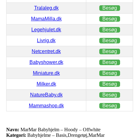
Tralaleg.dk
Besøg
MamaMilla.dk
Besøg
Legehjulet.dk
Besøg
Livrig.dk
Besøg
Netcentret.dk
Besøg
Babyshower.dk
Besøg
Miniature.dk
Besøg
Milker.dk
Besøg
NatureBaby.dk
Besøg
Mammashop.dk
Besøg
Navn:
MarMar Babyhjelm – Hoody – Offwhite
Kategori:
Babyhjelme – Basis,Drengetøj,MarMar