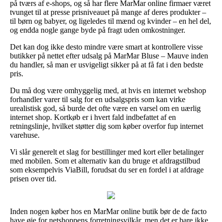
på tværs af e-shops, og så har flere MarMar online firmaer været
tvunget til at presse prisniveauet på mange af deres produkter –
til børn og babyer, og ligeledes til mænd og kvinder – en hel del,
og endda nogle gange byde på fragt uden omkostninger.
Det kan dog ikke desto mindre være smart at kontrollere visse
butikker på nettet efter udsalg på MarMar Bluse – Mauve inden
du handler, så man er usvigeligt sikker på at få fat i den bedste
pris.
Du må dog være omhyggelig med, at hvis en internet webshop
forhandler varer til salg for en udsalgspris som kan virke
urealistisk god, så burde det ofte være en varsel om en uærlig
internet shop. Kortkøb er i hvert fald indbefattet af en
retningslinje, hvilket støtter dig som køber overfor fup internet
varehuse.
Vi slår generelt et slag for bestillinger med kort eller betalinger
med mobilen. Som et alternativ kan du bruge et afdragstilbud
som eksempelvis ViaBill, forudsat du ser en fordel i at afdrage
prisen over tid.
Inden nogen køber hos en MarMar online butik bør de de facto
have øje for netshoppens forretningsvilkår, men det er bare ikke