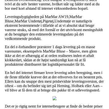
tvivl at du selv henter varerne, hvilket står og falder med at du
bor med kort afstand til internet virksomhedens bopæl.
Leveringsdygtigheden på MarMar AW19,MarMar
Bluse,MarMar Undertøj,Pigetøj,Undertrøje er naturligvis
ekstremt bestemmende i tilfælde af at vi absolut skal bruge
varerne straks, så med det formål er det utvivlsomt meningsfuldt
at du besigtiger den estimerede leveringsdato på det
vedkommende produkt.
En del e-forhandlere præsterer 1 dags levering på en masse
varenumre, eksempelvis MarMar Bluse – Mauve, men glem
ikke at det er afhængig af at orden realiseres inden et aftalt
klokkeslæt, sådan at de højst sandsynligt kan nå at få
produkterne distribueret før logistikpersonalet får fri.
En hel del internet firmaer lover levering uden beregning, men i
de fleste tilfælde kræver det at der erhverves for en bestemt pris.
Ellers kan du snuppe den mest prisbevidste leveringsversion, der
oftest – om du befinder sig tæt på Herning, Holbæk eller Aars –
vil blive at få dem til at bringe din pakke til et udleveringssted.
Det er jo rigtig nemt for internetbrugere at finde de bedste priser