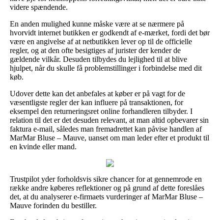
videre spændende.
En anden mulighed kunne måske være at se nærmere på
hvorvidt internet butikken er godkendt af e-mærket, fordi det bør
være en angivelse af at netbutikken lever op til de officielle
regler, og at den ofte besigtiges af jurister der kender de
gældende vilkår. Desuden tilbydes du lejlighed til at blive
hjulpet, når du skulle få problemstillinger i forbindelse med dit
køb.
Udover dette kan det anbefales at køber er på vagt for de
væsentligste regler der kan influere på transaktionen, for
eksempel den returneringsret online forhandleren tilbyder. I
relation til det er det desuden relevant, at man altid opbevarer sin
faktura e-mail, således man fremadrettet kan påvise handlen af
MarMar Bluse – Mauve, uanset om man leder efter et produkt til
en kvinde eller mand.
Trustpilot yder forholdsvis sikre chancer for at gennemrode en
række andre køberes reflektioner og på grund af dette foreslåes
det, at du analyserer e-firmaets vurderinger af MarMar Bluse –
Mauve forinden du bestiller.