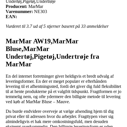
Undertøj,Pigetøj,Undertrøje
Producent:
MarMar
Varenummer:
NE303
EAN:
Vurderet til
3.7
ud af 5 stjerner baseret på
33
anmeldelser
MarMar AW19,MarMar
Bluse,MarMar
Undertøj,Pigetøj,Undertrøje fra
MarMar
En del internet forretninger giver heldigvis et bredt udvalg af
leveringsformer. En der er meget populær er efterhånden
levering til et afhentningssted, fordi det giver dig fuld fleksibilitet
til at hente produkterne på et valgfrit tidspunkt. Fragtformen er jo
temmelig nem, og ofte ydermere den billigste metode til levering
ved køb af MarMar Bluse – Mauve.
Du burde endvidere overveje at vælge afsending hjem til dig
privat eller til adressen hvor du arbejder. Fragttypen viser sig
almindeligvis et hak mere omkostningsfuld, men desuden
ekstremt overkommelig. Den billigste leveringsform er uden