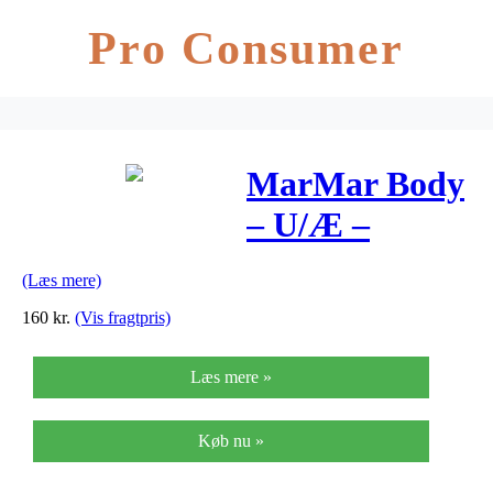
Pro Consumer
MarMar Body
– U/Æ –
Offwhite
(Læs mere)
160
kr.
(Vis fragtpris)
Læs mere »
Køb nu »