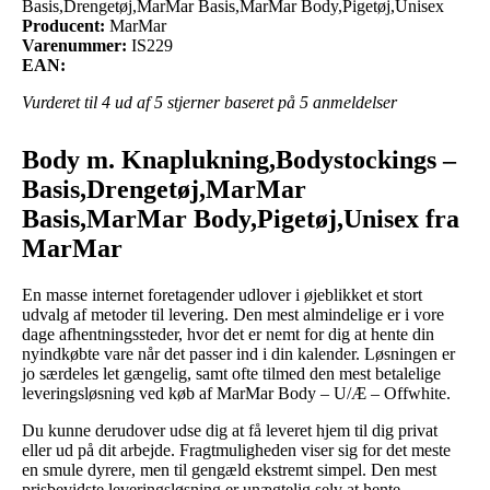
Basis,Drengetøj,MarMar Basis,MarMar Body,Pigetøj,Unisex
Producent:
MarMar
Varenummer:
IS229
EAN:
Vurderet til
4
ud af 5 stjerner baseret på
5
anmeldelser
Body m. Knaplukning,Bodystockings –
Basis,Drengetøj,MarMar
Basis,MarMar Body,Pigetøj,Unisex fra
MarMar
En masse internet foretagender udlover i øjeblikket et stort
udvalg af metoder til levering. Den mest almindelige er i vore
dage afhentningssteder, hvor det er nemt for dig at hente din
nyindkøbte vare når det passer ind i din kalender. Løsningen er
jo særdeles let gængelig, samt ofte tilmed den mest betalelige
leveringsløsning ved køb af MarMar Body – U/Æ – Offwhite.
Du kunne derudover udse dig at få leveret hjem til dig privat
eller ud på dit arbejde. Fragtmuligheden viser sig for det meste
en smule dyrere, men til gengæld ekstremt simpel. Den mest
prisbevidste leveringsløsning er unægtelig selv at hente