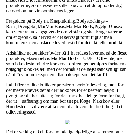
produkterne, som desværre stiller krav om at du opholder dig
nærved online virksomhedens lager.
Fragttiden på Body m. Knaplukning,Bodystockings –
Basis,Drengetøj,MarMar Basis,MarMar Body,Pigetøj,Unisex
kan være ret udslagsgivende om vi står og skal bruge varerne
om et øjeblik, så herved er det selvsagt fornuftigt at man
kontrollerer den anslåede leveringstid for det aktuelle produkt.
Adskillige netbutikker byder på 1 hverdags levering på de fleste
produkter, eksempelvis MarMar Body – U/Æ – Offwhite, men
som ikke desto mindre kræver at ordren gennemføres forinden et
nøjagtigt klokkeslæt, med det formål at de højst sandsynligt kan
nå at få varerne ekspederet før pakkepersonalet får fri.
Indtil flere online butikker præsterer portofri levering, men for
det meste kræves det at der indkøbes for et bestemt beløb. I
øvrigt bør du beslutte sig for den mest betalelige form for fragt,
der tit – uafhængig om man bor tæt på Køge, Nakskov eller
Hundested – vil være at få dem til at levere din bestilling til et
udleveringssted.
Det er vældig enkelt for almindelige dødelige at sammenligne