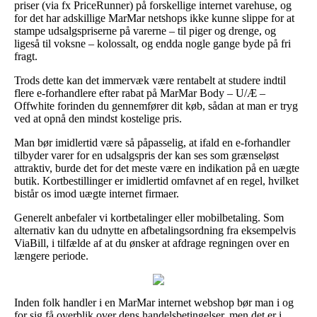
priser (via fx PriceRunner) på forskellige internet varehuse, og
for det har adskillige MarMar netshops ikke kunne slippe for at
stampe udsalgspriserne på varerne – til piger og drenge, og
ligeså til voksne – kolossalt, og endda nogle gange byde på fri
fragt.
Trods dette kan det immervæk være rentabelt at studere indtil
flere e-forhandlere efter rabat på MarMar Body – U/Æ –
Offwhite forinden du gennemfører dit køb, sådan at man er tryg
ved at opnå den mindst kostelige pris.
Man bør imidlertid være så påpasselig, at ifald en e-forhandler
tilbyder varer for en udsalgspris der kan ses som grænseløst
attraktiv, burde det for det meste være en indikation på en uægte
butik. Kortbestillinger er imidlertid omfavnet af en regel, hvilket
bistår os imod uægte internet firmaer.
Generelt anbefaler vi kortbetalinger eller mobilbetaling. Som
alternativ kan du udnytte en afbetalingsordning fra eksempelvis
ViaBill, i tilfælde af at du ønsker at afdrage regningen over en
længere periode.
Inden folk handler i en MarMar internet webshop bør man i og
for sig få overblik over dens handelsbetingelser, men det er i