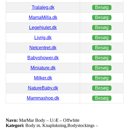
Tralaleg.dk
Besøg
MamaMilla.dk
Besøg
Legehjulet.dk
Besøg
Livrig.dk
Besøg
Netcentret.dk
Besøg
Babyshower.dk
Besøg
Miniature.dk
Besøg
Milker.dk
Besøg
NatureBaby.dk
Besøg
Mammashop.dk
Besøg
Navn:
MarMar Body – U/Æ – Offwhite
Kategori:
Body m. Knaplukning,Bodystockings –