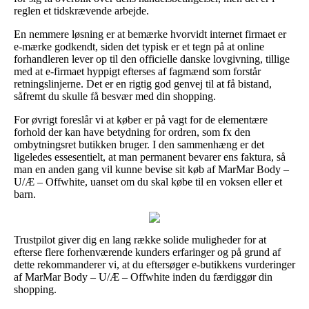
reglen et tidskrævende arbejde.
En nemmere løsning er at bemærke hvorvidt internet firmaet er
e-mærke godkendt, siden det typisk er et tegn på at online
forhandleren lever op til den officielle danske lovgivning, tillige
med at e-firmaet hyppigt efterses af fagmænd som forstår
retningslinjerne. Det er en rigtig god genvej til at få bistand,
såfremt du skulle få besvær med din shopping.
For øvrigt foreslår vi at køber er på vagt for de elementære
forhold der kan have betydning for ordren, som fx den
ombytningsret butikken bruger. I den sammenhæng er det
ligeledes essesentielt, at man permanent bevarer ens faktura, så
man en anden gang vil kunne bevise sit køb af MarMar Body –
U/Æ – Offwhite, uanset om du skal købe til en voksen eller et
barn.
Trustpilot giver dig en lang række solide muligheder for at
efterse flere forhenværende kunders erfaringer og på grund af
dette rekommanderer vi, at du eftersøger e-butikkens vurderinger
af MarMar Body – U/Æ – Offwhite inden du færdiggør din
shopping.