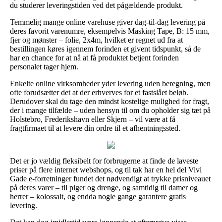
du studerer leveringstiden ved det pågældende produkt.
Temmelig mange online varehuse giver dag-til-dag levering på
deres favorit varenumre, eksempelvis Masking Tape, B: 15 mm,
fjer og mønster – folie, 2x4m, hvilket er regnet ud fra at
bestillingen køres igennem forinden et givent tidspunkt, så de
har en chance for at nå at få produktet betjent forinden
personalet tager hjem.
Enkelte online virksomheder yder levering uden beregning, men
ofte forudsætter det at der erhverves for et fastslået beløb.
Derudover skal du tage den mindst kostelige mulighed for fragt,
der i mange tilfælde – uden hensyn til om du opholder sig tæt på
Holstebro, Frederikshavn eller Skjern – vil være at få
fragtfirmaet til at levere din ordre til et afhentningssted.
Det er jo vældig fleksibelt for forbrugerne at finde de laveste
priser på flere internet webshops, og til tak har en hel del Vivi
Gade e-forretninger fundet det nødvendigt at trykke prisniveauet
på deres varer – til piger og drenge, og samtidig til damer og
herrer – kolossalt, og endda nogle gange garantere gratis
levering.