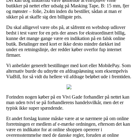
Det kan dog imidlertid være lønnende at efterprøve visse
butikker på nettet efter udsalg på Masking Tape, B: 15 mm, fjer
og mønster – folie, 2x4m inden du bestiller, sådan at man er
sikker på at skaffe sig den billigste pris.
Du skal alligevel være obs på, at såfremt en webshop udlover
bedst i test varer for en pris der anses for ekstraordinært billig,
kunne det mange gange være en indikation på en falsk online
butik. Betalinger med kort er ikke desto mindre dækket ind
under en retningslinje, der redder køber overfor fup internet
firmaer.
Vi anbefaler generelt bestillinger med kort eller MobilePay. Som
alternativ burde du udnytte en afdragsløsning som eksempelvis
ViaBill, for så vidt du hellere vil afdrage beløbet ude i fremtiden.
Forinden nogen køber på en Vivi Gade forhandler på nettet kan
man uden tvivl se på forhandlerens handelsvilkår, men det er
typisk ikke super spændende.
Et andet forslag kunne måske være at se nærmere på om online
forretningen er medlem af e-mærke ordningen, eftersom det kan
være en indikator for at online shoppen opererer i
overensstemmelse med de danske regler, foruden at online