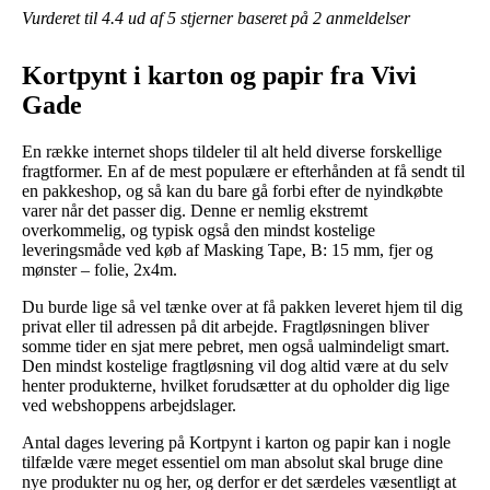
Vurderet til
4.4
ud af 5 stjerner baseret på
2
anmeldelser
Kortpynt i karton og papir fra Vivi
Gade
En række internet shops tildeler til alt held diverse forskellige
fragtformer. En af de mest populære er efterhånden at få sendt til
en pakkeshop, og så kan du bare gå forbi efter de nyindkøbte
varer når det passer dig. Denne er nemlig ekstremt
overkommelig, og typisk også den mindst kostelige
leveringsmåde ved køb af Masking Tape, B: 15 mm, fjer og
mønster – folie, 2x4m.
Du burde lige så vel tænke over at få pakken leveret hjem til dig
privat eller til adressen på dit arbejde. Fragtløsningen bliver
somme tider en sjat mere pebret, men også ualmindeligt smart.
Den mindst kostelige fragtløsning vil dog altid være at du selv
henter produkterne, hvilket forudsætter at du opholder dig lige
ved webshoppens arbejdslager.
Antal dages levering på Kortpynt i karton og papir kan i nogle
tilfælde være meget essentiel om man absolut skal bruge dine
nye produkter nu og her, og derfor er det særdeles væsentligt at