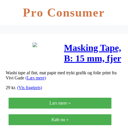
Pro Consumer
Masking Tape,
B: 15 mm, fjer
og mønster –
Washi tape af fint, mat papir med trykt grafik og folie print fra
folie, 2x4m
Vivi Gade
(Læs mere)
29
kr.
(Vis fragtpris)
Læs mere »
Køb nu »