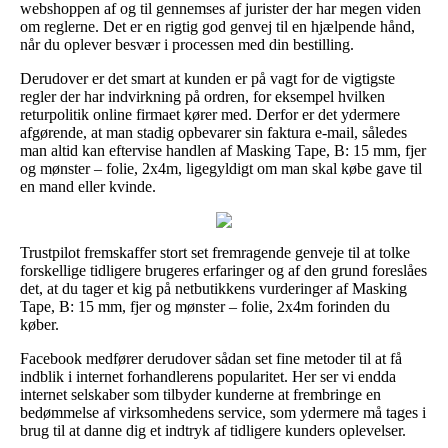
webshoppen af og til gennemses af jurister der har megen viden
om reglerne. Det er en rigtig god genvej til en hjælpende hånd,
når du oplever besvær i processen med din bestilling.
Derudover er det smart at kunden er på vagt for de vigtigste
regler der har indvirkning på ordren, for eksempel hvilken
returpolitik online firmaet kører med. Derfor er det ydermere
afgørende, at man stadig opbevarer sin faktura e-mail, således
man altid kan eftervise handlen af Masking Tape, B: 15 mm, fjer
og mønster – folie, 2x4m, ligegyldigt om man skal købe gave til
en mand eller kvinde.
Trustpilot fremskaffer stort set fremragende genveje til at tolke
forskellige tidligere brugeres erfaringer og af den grund foreslåes
det, at du tager et kig på netbutikkens vurderinger af Masking
Tape, B: 15 mm, fjer og mønster – folie, 2x4m forinden du
køber.
Facebook medfører derudover sådan set fine metoder til at få
indblik i internet forhandlerens popularitet. Her ser vi endda
internet selskaber som tilbyder kunderne at frembringe en
bedømmelse af virksomhedens service, som ydermere må tages i
brug til at danne dig et indtryk af tidligere kunders oplevelser.