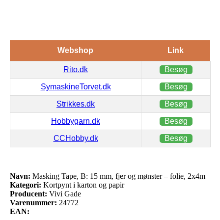
Webshop
Link
Rito.dk
Besøg
SymaskineTorvet.dk
Besøg
Strikkes.dk
Besøg
Hobbygarn.dk
Besøg
CCHobby.dk
Besøg
Navn:
Masking Tape, B: 15 mm, fjer og mønster – folie, 2x4m
Kategori:
Kortpynt i karton og papir
Producent:
Vivi Gade
Varenummer:
24772
EAN: