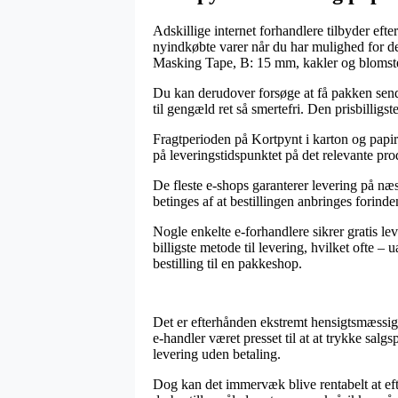
Adskillige internet forhandlere tilbyder efte
nyindkøbte varer når du har mulighed for de
Masking Tape, B: 15 mm, kakler og blomste
Du kan derudover forsøge at få pakken sendt
til gengæld ret så smertefri. Den prisbillig
Fragtperioden på Kortpynt i karton og papir e
på leveringstidspunktet på det relevante pro
De fleste e-shops garanterer levering på næ
betinges af at bestillingen anbringes forinde
Nogle enkelte e-forhandlere sikrer gratis le
billigste metode til levering, hvilket ofte –
bestilling til en pakkeshop.
Det er efterhånden ekstremt hensigtsmæssigt 
e-handler været presset til at at trykke salg
levering uden betaling.
Dog kan det immervæk blive rentabelt at ef