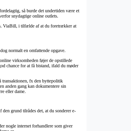
fordelagtig, så burde det undertiden være et
verfor snydagtige online outlets.
ViaBill, i tilfælde af at du foretrækker at
r dog normalt en omfattende opgave.
t online virksomheden føjer de opstillede
 god chance for at få bistand, ifald du møder
transaktionen, fx den byttepolitik
n en anden gang kan dokumentere sin
re eller dame.
 den grund tilrådes det, at du sonderer e-
der nogle internet forhandlere som giver