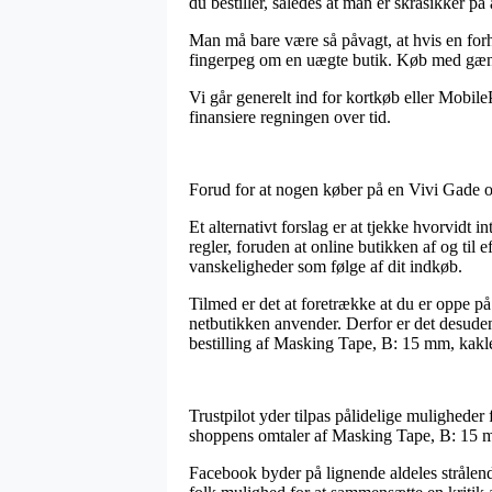
du bestiller, således at man er skråsikker på 
Man må bare være så påvagt, at hvis en forha
fingerpeg om en uægte butik. Køb med gængse 
Vi går generelt ind for kortkøb eller Mobile
finansiere regningen over tid.
Forud for at nogen køber på en Vivi Gade o
Et alternativt forslag er at tjekke hvorvidt 
regler, foruden at online butikken af og til 
vanskeligheder som følge af dit indkøb.
Tilmed er det at foretrække at du er oppe 
netbutikken anvender. Derfor er det desud
bestilling af Masking Tape, B: 15 mm, kakle
Trustpilot yder tilpas pålidelige muligheder
shoppens omtaler af Masking Tape, B: 15 mm
Facebook byder på lignende aldeles strålende