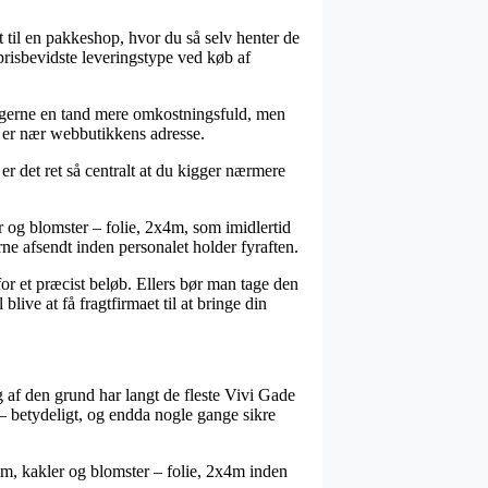
et til en pakkeshop, hvor du så selv henter de
prisbevidste leveringstype ved køb af
er gerne en tand mere omkostningsfuld, men
du er nær webbutikkens adresse.
er det ret så centralt at du kigger nærmere
 og blomster – folie, 2x4m, som imidlertid
erne afsendt inden personalet holder fyraften.
or et præcist beløb. Ellers bør man tage den
live at få fragtfirmaet til at bringe din
og af den grund har langt de fleste Vivi Gade
r – betydeligt, og endda nogle gange sikre
m, kakler og blomster – folie, 2x4m inden