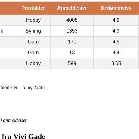
Produkter
Anmeldelser
Bedømmelse
Hobby
4008
4,9
dk
Syning
1353
4,9
Garn
171
4,5
Garn
13
4,4
Hobby
599
3,65
blomster – folie, 2x4m
0
anmeldelser
 fra Vivi Gade