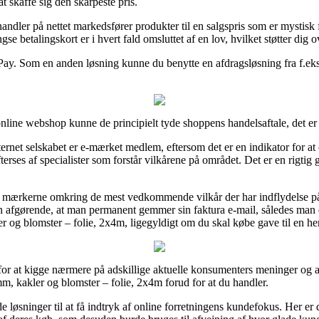
at skaffe sig den skarpeste pris.
ndler på nettet markedsfører produkter til en salgspris som er mystisk 
betalingskort er i hvert fald omsluttet af en lov, hvilket støtter dig o
Pay. Som en anden løsning kunne du benytte en afdragsløsning fra f.eks. 
nline webshop kunne de principielt tyde shoppens handelsaftale, det e
internet selskabet er e-mærket medlem, eftersom det er en indikator for a
efterses af specialister som forstår vilkårene på området. Det er en rigtig
på mærkerne omkring de mest vedkommende vilkår der har indflydelse på 
en afgørende, at man permanent gemmer sin faktura e-mail, således ma
r og blomster – folie, 2x4m, ligegyldigt om du skal købe gave til en her
 for at kigge nærmere på adskillige aktuelle konsumenters meninger og af
, kakler og blomster – folie, 2x4m forud for at du handler.
 løsninger til at få indtryk af online forretningens kundefokus. Her er 