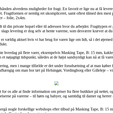
rhånden alverdens muligheder for fragt. En favorit er lige nu at få lever
t. Fragtformen er nemlig ret ukompliceret, samt oftest tilmed den mest 
r – folie, 2x4m.
 til din private bopæl eller til adressen hvor du arbejder. Fragttypen 
ste slags levering er dog selv at hente varerne, som desværre kræver at 
r vældig aktuel hvis vi har brug for varen lige om lidt, så i det øjemed 
dukt.
ste hverdag på flere varer, eksempelvis Masking Tape, B: 15 mm, kakler
n et nøjagtigt tidspunkt, således at de højst sandsynligt kan nå at få var
vering, men i mange tilfælde er det under forudsætning af at man køber f
 uafhængig om man bor tæt på Helsingør, Vordingborg eller Gilleleje – vil b
for os alle at finde information om priser fra flere butikker på nettet, 
spriserne på varerne – til børn og babyer, og samtidig til damer og herre
tergå nogle forskellige webshops efter tilbud på Masking Tape, B: 15 m