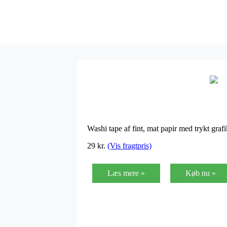
Washi tape af fint, mat papir med trykt graf
29
kr.
(Vis fragtpris)
Læs mere »
Køb nu »