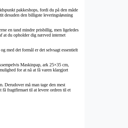
 tidspunkt pakkeshops, fordi du på den måde
tit desuden den billigste leveringsløsning
erne en tand mindre prisbillig, men ligeledes
af at du opholder dig nærved internet
 og med det formål er det selvsagt essentielt
 eksempelvis Maskinpap, ark 25×35 cm,
mulighed for at nå at få varen klargjort
 sum. Derudover må man tage den mest
 fragtfirmaet til at levere ordren til et