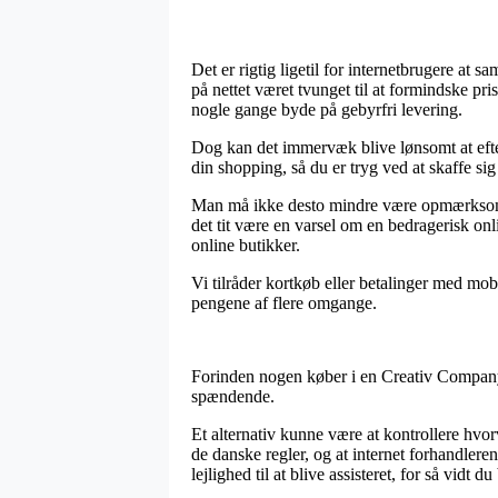
Det er rigtig ligetil for internetbrugere at
på nettet været tvunget til at formindske pr
nogle gange byde på gebyrfri levering.
Dog kan det immervæk blive lønsomt at efte
din shopping, så du er tryg ved at skaffe sig
Man må ikke desto mindre være opmærksom på,
det tit være en varsel om en bedragerisk onl
online butikker.
Vi tilråder kortkøb eller betalinger med mob
pengene af flere omgange.
Forinden nogen køber i en Creativ Company w
spændende.
Et alternativ kunne være at kontrollere hvo
de danske regler, og at internet forhandlere
lejlighed til at blive assisteret, for så vidt 