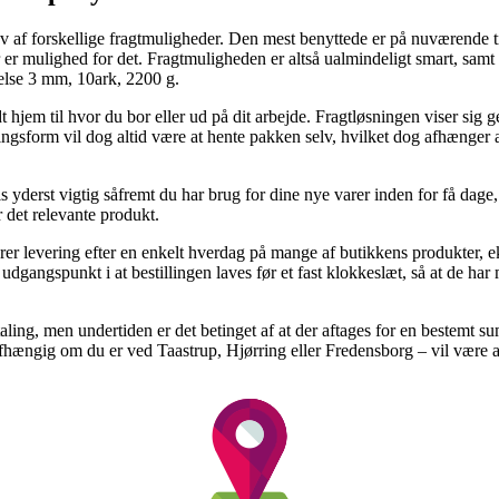
hav af forskellige fragtmuligheder. Den mest benyttede er på nuværende
 er mulighed for det. Fragtmuligheden er altså ualmindeligt smart, samt 
lse 3 mm, 10ark, 2200 g.
hjem til hvor du bor eller ud på dit arbejde. Fragtløsningen viser sig g
ingsform vil dog altid være at hente pakken selv, hvilket dog afhænger 
s yderst vigtig såfremt du har brug for dine nye varer inden for få dage,
 det relevante produkt.
rer levering efter en enkelt hverdag på mange af butikkens produkter,
dgangspunkt i at bestillingen laves før et fast klokkeslæt, så at de har 
aling, men undertiden er det betinget af at der aftages for en bestemt
afhængig om du er ved Taastrup, Hjørring eller Fredensborg – vil være at få