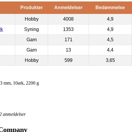
Produkter
Anmeldelser
Bedømmelse
Hobby
4008
4,9
dk
Syning
1353
4,9
Garn
171
4,5
Garn
13
4,4
Hobby
599
3,65
 3 mm, 10ark, 2200 g
2
anmeldelser
v Company