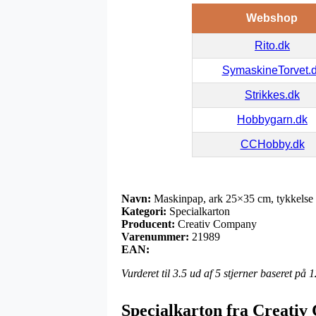
Webshop
Rito.dk
SymaskineTorvet.
Strikkes.dk
Hobbygarn.dk
CCHobby.dk
Navn:
Maskinpap, ark 25×35 cm, tykkelse
Kategori:
Specialkarton
Producent:
Creativ Company
Varenummer:
21989
EAN:
Vurderet til
3.5
ud af 5 stjerner baseret på
1
Specialkarton fra Creati