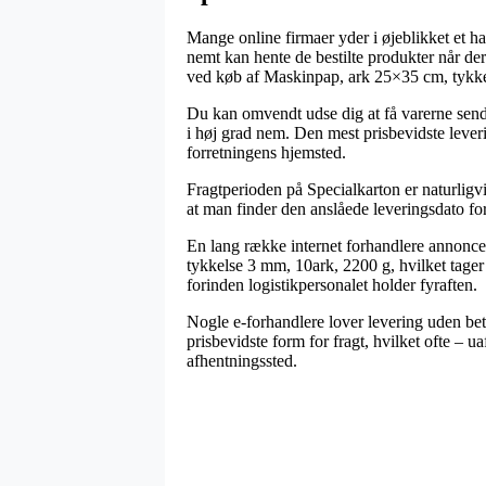
Mange online firmaer yder i øjeblikket et 
nemt kan hente de bestilte produkter når der
ved køb af Maskinpap, ark 25×35 cm, tykke
Du kan omvendt udse dig at få varerne sendt 
i høj grad nem. Den mest prisbevidste lever
forretningens hjemsted.
Fragtperioden på Specialkarton er naturligvi
at man finder den anslåede leveringsdato for
En lang række internet forhandlere annonce
tykkelse 3 mm, 10ark, 2200 g, hvilket tager u
forinden logistikpersonalet holder fyraften.
Nogle e-forhandlere lover levering uden bet
prisbevidste form for fragt, hvilket ofte – u
afhentningssted.