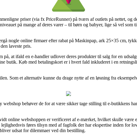
 sammenligne priser (via fx PriceRunner) på tværs af outlets på nettet, 
isniveauet på mange af deres varer – til børn og babyer, lige så vel som 
rgå nogle online firmaer efter rabat på Maskinpap, ark 25×35 cm, tykk
 den laveste pris.
 at ifald en e-handler udlover deres produkter til salg for en udsalgs
ine butik. Køb med betalingskort er i hvert fald inkluderet i en retning
ilen. Som et alternativ kunne du drage nytte af en løsning fra eksempelvi
ebshop behøver de for at være sikker tage stilling til e-butikkens han
rvidt online webshoppen er verificeret af e-mærket, hvilket skulle være
n lejlighedsvis føres tilsyn med af fagfolk der har ekspertise inden for 
du bliver udsat for dilemmaer ved din bestilling.