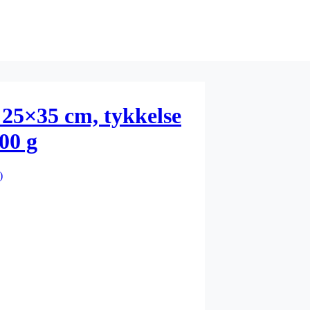
25×35 cm, tykkelse
00 g
)