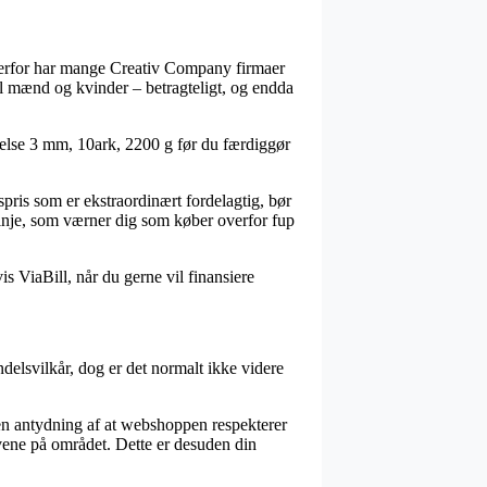
og derfor har mange Creativ Company firmaer
til mænd og kvinder – betragteligt, og endda
else 3 mm, 10ark, 2200 g før du færdiggør
pris som er ekstraordinært fordelagtig, bør
slinje, som værner dig som køber overfor fup
s ViaBill, når du gerne vil finansiere
delsvilkår, dog er det normalt ikke videre
 en antydning af at webshoppen respekterer
lovene på området. Dette er desuden din