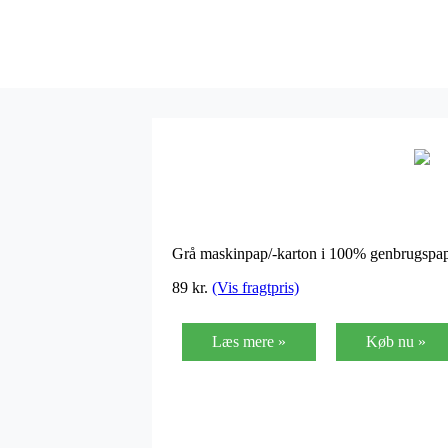
Grå maskinpap/-karton i 100% genbrugspap 
89
kr.
(Vis fragtpris)
Læs mere »
Køb nu »