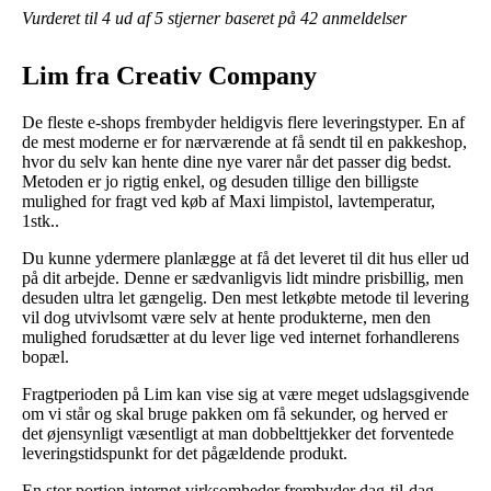
Vurderet til
4
ud af 5 stjerner baseret på
42
anmeldelser
Lim fra Creativ Company
De fleste e-shops frembyder heldigvis flere leveringstyper. En af
de mest moderne er for nærværende at få sendt til en pakkeshop,
hvor du selv kan hente dine nye varer når det passer dig bedst.
Metoden er jo rigtig enkel, og desuden tillige den billigste
mulighed for fragt ved køb af Maxi limpistol, lavtemperatur,
1stk..
Du kunne ydermere planlægge at få det leveret til dit hus eller ud
på dit arbejde. Denne er sædvanligvis lidt mindre prisbillig, men
desuden ultra let gængelig. Den mest letkøbte metode til levering
vil dog utvivlsomt være selv at hente produkterne, men den
mulighed forudsætter at du lever lige ved internet forhandlerens
bopæl.
Fragtperioden på Lim kan vise sig at være meget udslagsgivende
om vi står og skal bruge pakken om få sekunder, og herved er
det øjensynligt væsentligt at man dobbelttjekker det forventede
leveringstidspunkt for det pågældende produkt.
En stor portion internet virksomheder frembyder dag-til-dag