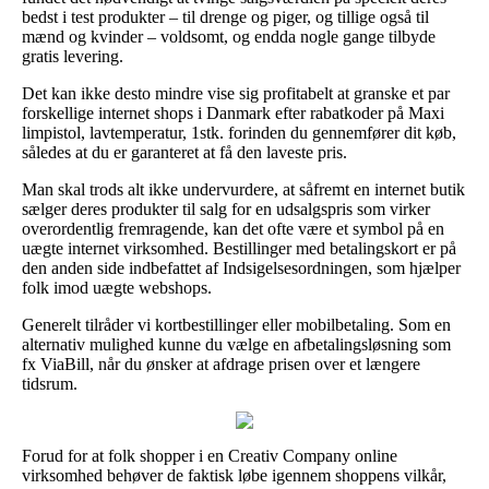
bedst i test produkter – til drenge og piger, og tillige også til
mænd og kvinder – voldsomt, og endda nogle gange tilbyde
gratis levering.
Det kan ikke desto mindre vise sig profitabelt at granske et par
forskellige internet shops i Danmark efter rabatkoder på Maxi
limpistol, lavtemperatur, 1stk. forinden du gennemfører dit køb,
således at du er garanteret at få den laveste pris.
Man skal trods alt ikke undervurdere, at såfremt en internet butik
sælger deres produkter til salg for en udsalgspris som virker
overordentlig fremragende, kan det ofte være et symbol på en
uægte internet virksomhed. Bestillinger med betalingskort er på
den anden side indbefattet af Indsigelsesordningen, som hjælper
folk imod uægte webshops.
Generelt tilråder vi kortbestillinger eller mobilbetaling. Som en
alternativ mulighed kunne du vælge en afbetalingsløsning som
fx ViaBill, når du ønsker at afdrage prisen over et længere
tidsrum.
Forud for at folk shopper i en Creativ Company online
virksomhed behøver de faktisk løbe igennem shoppens vilkår,