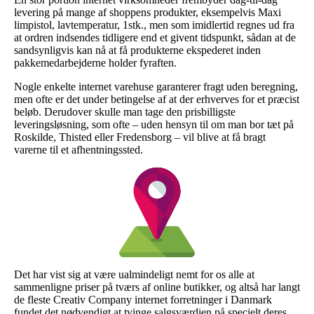
levering på mange af shoppens produkter, eksempelvis Maxi
limpistol, lavtemperatur, 1stk., men som imidlertid regnes ud fra
at ordren indsendes tidligere end et givent tidspunkt, sådan at de
sandsynligvis kan nå at få produkterne ekspederet inden
pakkemedarbejderne holder fyraften.
Nogle enkelte internet varehuse garanterer fragt uden beregning,
men ofte er det under betingelse af at der erhverves for et præcist
beløb. Derudover skulle man tage den prisbilligste
leveringsløsning, som ofte – uden hensyn til om man bor tæt på
Roskilde, Thisted eller Fredensborg – vil blive at få bragt
varerne til et afhentningssted.
Det har vist sig at være ualmindeligt nemt for os alle at
sammenligne priser på tværs af online butikker, og altså har langt
de fleste Creativ Company internet forretninger i Danmark
fundet det nødvendigt at tvinge salgsværdien på specielt deres