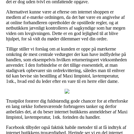
det er dog uden tvivl en omfattende opgave.
Alternativet kunne være at efterse om internet shoppen er
medlem af e-mærke ordningen, da det bør være en angivelse af
at online forhandleren opretholder de opstillede regler, og at
netbutikken jævnligt kontrolleres af sagkyndige som har megen
viden om lovgivningen. Dette er en god lejlighed til at blive
hjulpet, for så vidt du møder dilemmaer ved din ordre.
Tillige stiller vi forslag om at kunden er oppe på mærkerne
omkring de mest centrale vedtægter der kan have indflydelse på
handlen, som eksempelvis hvilken returneringsret virksomheden
anvender. I den forbindelse er det tillige essesentielt, at man
stadigvæk opbevarer sin ordrekvittering, således man til enhver
tid kan bevise sin bestilling af Maxi limpistol, lavtemperatur,
1stk., hvad end du leder efter en vare til en herre eller dame.
Trustpilot forærer dig fuldstændig gode chancer for at efterforske
en lang række forhenværende forbrugeres tanker og derfor
anbefales det, at du beser internet butikkens anmeldelser af Maxi
limpistol, lavtemperatur, 1stk. forinden du handler.
Facebook tilbyder også faktisk habile metoder til at få indtryk af
internet butikkens troværdighed. Herinde ser vi en del internet