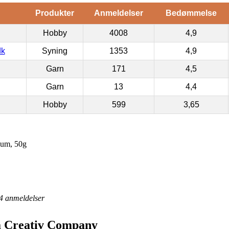
Produkter
Anmeldelser
Bedømmelse
Hobby
4008
4,9
dk
Syning
1353
4,9
Garn
171
4,5
Garn
13
4,4
Hobby
599
3,65
eum, 50g
4
anmeldelser
ra Creativ Company