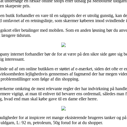
 at undersøge en række online shops efter udsalg på Melbourne uldgarn,
en skarpeste pris.
 en butik forhandler en vare til en salgspris der er utrolig gunstig, kan 
rtid omfavnet af en retningslinje, som skærmer køberen imod svindlende 
ngskort eller betalinger med mobilen. Som en anden løsning bør du anv
t længere tidsrum.
pany internet forhandler bør de for at være på den sikre side gøre sig 
ig interessant.
de ud af om online butikken er støttet af e-mærket, siden det ofte er 
net virksomheden lejlighedsvis gennemses af fagmænd der har megen vide
 problemstillinger som følge af din shopping.
mærkerne omkring de mest relevante regler der har indvirkning på handlen
rmere vigtigt, at man til enhver tid bevarer ens ordremail, således man
, hvad end man skal købe gave til en dame eller herre.
muligheder for at inspicere ret mange eksisterende brugeres tanker og p
uldgarn, L: 92 m, petroleum, 50g forud for at du shopper.