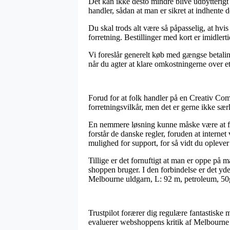
Det kan ikke desto mindre blive udbytterigt
handler, sådan at man er sikret at indhente d
Du skal trods alt være så påpasselig, at hvis
forretning. Bestillinger med kort er imidle
Vi foreslår generelt køb med gængse betali
når du agter at klare omkostningerne over e
Forud for at folk handler på en Creativ Com
forretningsvilkår, men det er gerne ikke særl
En nemmere løsning kunne måske være at fin
forstår de danske regler, foruden at inter
mulighed for support, for så vidt du oplever
Tillige er det fornuftigt at man er oppe på 
shoppen bruger. I den forbindelse er det yde
Melbourne uldgarn, L: 92 m, petroleum, 50g
Trustpilot forærer dig regulære fantastiske 
evaluerer webshoppens kritik af Melbourne 