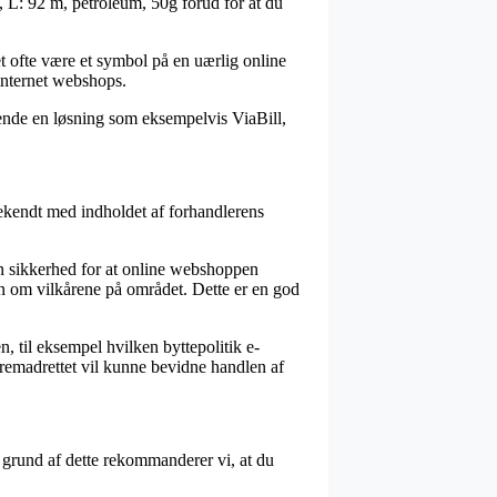
 L: 92 m, petroleum, 50g forud for at du
det ofte være et symbol på en uærlig online
internet webshops.
ende en løsning som eksempelvis ViaBill,
bekendt med indholdet af forhandlerens
en sikkerhed for at online webshoppen
n om vilkårene på området. Dette er en god
, til eksempel hvilken byttepolitik e-
 fremadrettet vil kunne bevidne handlen af
å grund af dette rekommanderer vi, at du