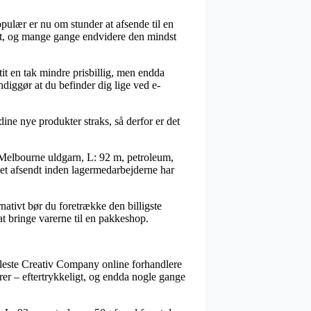
opulær er nu om stunder at afsende til en
ret, og mange gange endvidere den mindst
tit en tak mindre prisbillig, men endda
ndiggør at du befinder dig lige ved e-
ine nye produkter straks, så derfor er det
s Melbourne uldgarn, L: 92 m, petroleum,
ktet afsendt inden lagermedarbejderne har
nativt bør du foretrække den billigste
t bringe varerne til en pakkeshop.
de fleste Creativ Company online forhandlere
rrer – eftertrykkeligt, og endda nogle gange