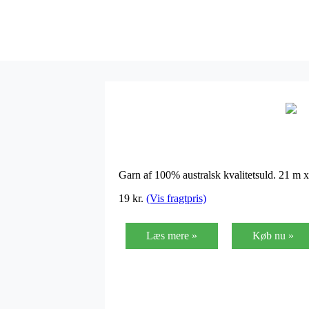
Garn af 100% australsk kvalitetsuld. 21 m
19
kr.
(Vis fragtpris)
Læs mere »
Køb nu »