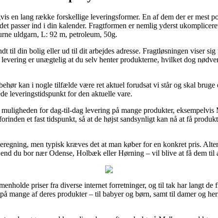
igvis en lang række forskellige leveringsformer. En af dem der er mest p
det passer ind i din kalender. Fragtformen er nemlig yderst ukomplice
rne uldgarn, L: 92 m, petroleum, 50g.
til din bolig eller ud til dit arbejdes adresse. Fragtløsningen viser sig 
or levering er unægtelig at du selv henter produkterne, hvilket dog nødve
hør kan i nogle tilfælde være ret aktuel forudsat vi står og skal bruge d
ede leveringstidspunkt for den aktuelle vare.
er muligheden for dag-til-dag levering på mange produkter, eksempelvi
forinden et fast tidspunkt, så at de højst sandsynligt kan nå at få produ
eregning, men typisk kræves det at man køber for en konkret pris. Alter
end du bor nær Odense, Holbæk eller Hørning – vil blive at få dem til a
mmenholde priser fra diverse internet forretninger, og til tak har langt 
ne på mange af deres produkter – til babyer og børn, samt til damer og he