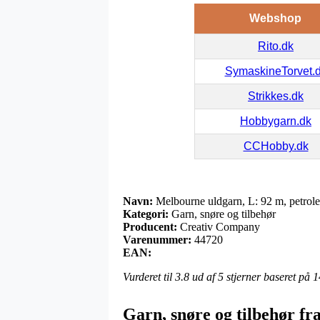
Webshop
Rito.dk
SymaskineTorvet.
Strikkes.dk
Hobbygarn.dk
CCHobby.dk
Navn:
Melbourne uldgarn, L: 92 m, petrol
Kategori:
Garn, snøre og tilbehør
Producent:
Creativ Company
Varenummer:
44720
EAN:
Vurderet til
3.8
ud af 5 stjerner baseret på
1
Garn, snøre og tilbehør f