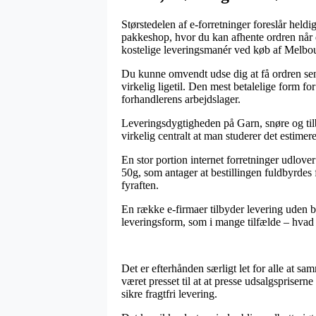
Størstedelen af e-forretninger foreslår held
pakkeshop, hvor du kan afhente ordren når 
kostelige leveringsmanér ved køb af Melbou
Du kunne omvendt udse dig at få ordren sendt 
virkelig ligetil. Den mest betalelige form f
forhandlerens arbejdslager.
Leveringsdygtigheden på Garn, snøre og tilbe
virkelig centralt at man studerer det estimer
En stor portion internet forretninger udlov
50g, som antager at bestillingen fuldbyrdes 
fyraften.
En række e-firmaer tilbyder levering uden b
leveringsform, som i mange tilfælde – hvad 
Det er efterhånden særligt let for alle at sa
været presset til at at presse udsalgspriser
sikre fragtfri levering.