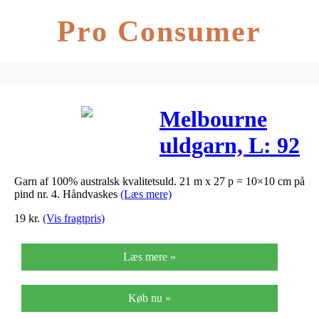
Pro Consumer
Melbourne
uldgarn, L: 92
m, råhvid, 50g
Garn af 100% australsk kvalitetsuld. 21 m x 27 p = 10×10 cm på
pind nr. 4. Håndvaskes
(Læs mere)
19
kr.
(Vis fragtpris)
Læs mere »
Køb nu »