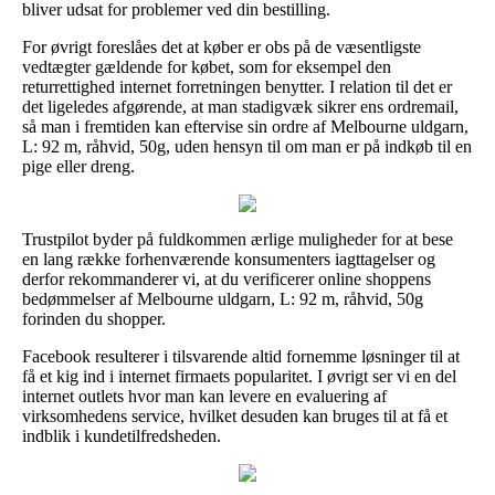
bliver udsat for problemer ved din bestilling.
For øvrigt foreslåes det at køber er obs på de væsentligste
vedtægter gældende for købet, som for eksempel den
returrettighed internet forretningen benytter. I relation til det er
det ligeledes afgørende, at man stadigvæk sikrer ens ordremail,
så man i fremtiden kan eftervise sin ordre af Melbourne uldgarn,
L: 92 m, råhvid, 50g, uden hensyn til om man er på indkøb til en
pige eller dreng.
Trustpilot byder på fuldkommen ærlige muligheder for at bese
en lang række forhenværende konsumenters iagttagelser og
derfor rekommanderer vi, at du verificerer online shoppens
bedømmelser af Melbourne uldgarn, L: 92 m, råhvid, 50g
forinden du shopper.
Facebook resulterer i tilsvarende altid fornemme løsninger til at
få et kig ind i internet firmaets popularitet. I øvrigt ser vi en del
internet outlets hvor man kan levere en evaluering af
virksomhedens service, hvilket desuden kan bruges til at få et
indblik i kundetilfredsheden.