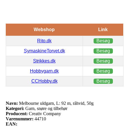
Webshop
Link
Rito.dk
Besøg
SymaskineTorvet.dk
Besøg
Strikkes.dk
Besøg
Hobbygarn.dk
Besøg
CCHobby.dk
Besøg
Navn:
Melbourne uldgarn, L: 92 m, råhvid, 50g
Kategori:
Garn, snøre og tilbehør
Producent:
Creativ Company
Varenummer:
44710
EAN: