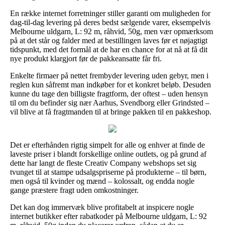
En række internet forretninger stiller garanti om muligheden for
dag-til-dag levering på deres bedst sælgende varer, eksempelvis
Melbourne uldgarn, L: 92 m, råhvid, 50g, men vær opmærksom
på at det står og falder med at bestillingen laves før et nøjagtigt
tidspunkt, med det formål at de har en chance for at nå at få dit
nye produkt klargjort før de pakkeansatte får fri.
Enkelte firmaer på nettet frembyder levering uden gebyr, men i
reglen kun såfremt man indkøber for et konkret beløb. Desuden
kunne du tage den billigste fragtform, der oftest – uden hensyn
til om du befinder sig nær Aarhus, Svendborg eller Grindsted –
vil blive at få fragtmanden til at bringe pakken til en pakkeshop.
Det er efterhånden rigtig simpelt for alle og enhver at finde de
laveste priser i blandt forskellige online outlets, og på grund af
dette har langt de fleste Creativ Company webshops set sig
tvunget til at stampe udsalgspriserne på produkterne – til børn,
men også til kvinder og mænd – kolossalt, og endda nogle
gange præstere fragt uden omkostninger.
Det kan dog immervæk blive profitabelt at inspicere nogle
internet butikker efter rabatkoder på Melbourne uldgarn, L: 92