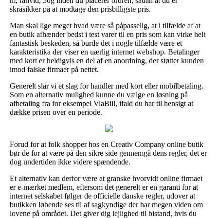
m, råhvid, 50g inden du placerer ordren, sådan at du er
skråsikker på at modtage den prisbilligste pris.
Man skal lige meget hvad være så påpasselig, at i tilfælde af at
en butik afhænder bedst i test varer til en pris som kan virke helt
fantastisk beskeden, så burde det i nogle tilfælde være et
karakteristika der viser en uærlig internet webshop. Betalinger
med kort er heldigvis en del af en anordning, der støtter kunden
imod falske firmaer på nettet.
Generelt slår vi et slag for handler med kort eller mobilbetaling.
Som en alternativ mulighed kunne du vælge en løsning på
afbetaling fra for eksempel ViaBill, ifald du har til hensigt at
dække prisen over en periode.
Forud for at folk shopper hos en Creativ Company online butik
bør de for at være på den sikre side gennemgå dens regler, det er
dog undertiden ikke videre spændende.
Et alternativ kan derfor være at granske hvorvidt online firmaet
er e-mærket medlem, eftersom det generelt er en garanti for at
internet selskabet følger de officielle danske regler, udover at
butikken løbende ses til af sagkyndige der har megen viden om
lovene på området. Det giver dig lejlighed til bistand, hvis du