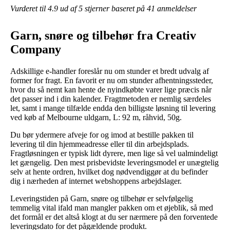
Vurderet til
4.9
ud af 5 stjerner baseret på
41
anmeldelser
Garn, snøre og tilbehør fra Creativ
Company
Adskillige e-handler foreslår nu om stunder et bredt udvalg af
former for fragt. En favorit er nu om stunder afhentningssteder,
hvor du så nemt kan hente de nyindkøbte varer lige præcis når
det passer ind i din kalender. Fragtmetoden er nemlig særdeles
let, samt i mange tilfælde endda den billigste løsning til levering
ved køb af Melbourne uldgarn, L: 92 m, råhvid, 50g.
Du bør ydermere afveje for og imod at bestille pakken til
levering til din hjemmeadresse eller til din arbejdsplads.
Fragtløsningen er typisk lidt dyrere, men lige så vel ualmindeligt
let gængelig. Den mest prisbevidste leveringsmodel er unægtelig
selv at hente ordren, hvilket dog nødvendiggør at du befinder
dig i nærheden af internet webshoppens arbejdslager.
Leveringstiden på Garn, snøre og tilbehør er selvfølgelig
temmelig vital ifald man mangler pakken om et øjeblik, så med
det formål er det altså klogt at du ser nærmere på den forventede
leveringsdato for det pågældende produkt.