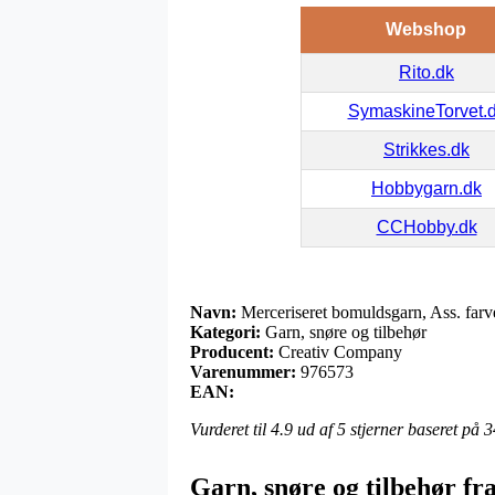
Webshop
Rito.dk
SymaskineTorvet.
Strikkes.dk
Hobbygarn.dk
CCHobby.dk
Navn:
Merceriseret bomuldsgarn, Ass. farve
Kategori:
Garn, snøre og tilbehør
Producent:
Creativ Company
Varenummer:
976573
EAN:
Vurderet til
4.9
ud af 5 stjerner baseret på
3
Garn, snøre og tilbehør f