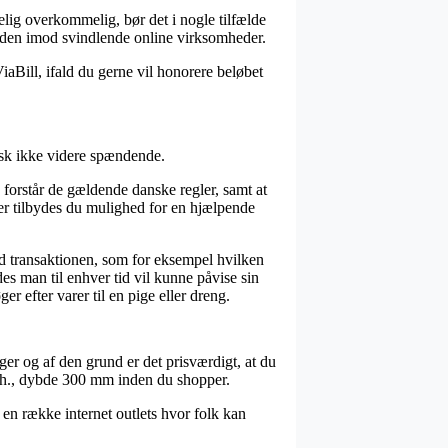
elig overkommelig, bør det i nogle tilfælde
unden imod svindlende online virksomheder.
iaBill, ifald du gerne vil honorere beløbet
pisk ikke videre spændende.
n forstår de gældende danske regler, samt at
er tilbydes du mulighed for en hjælpende
d transaktionen, som for eksempel hvilken
edes man til enhver tid vil kunne påvise sin
 efter varer til en pige eller dreng.
ger og af den grund er det prisværdigt, at du
enh., dybde 300 mm inden du shopper.
i en række internet outlets hvor folk kan