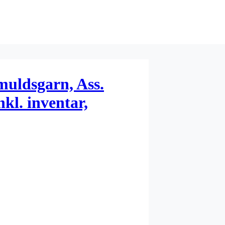
muldsgarn, Ass.
inkl. inventar,
 300 mm