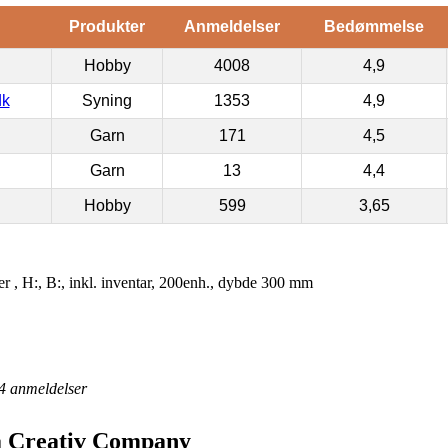
Produkter
Anmeldelser
Bedømmelse
Hobby
4008
4,9
dk
Syning
1353
4,9
Garn
171
4,5
Garn
13
4,4
Hobby
599
3,65
r , H:, B:, inkl. inventar, 200enh., dybde 300 mm
4
anmeldelser
ra Creativ Company