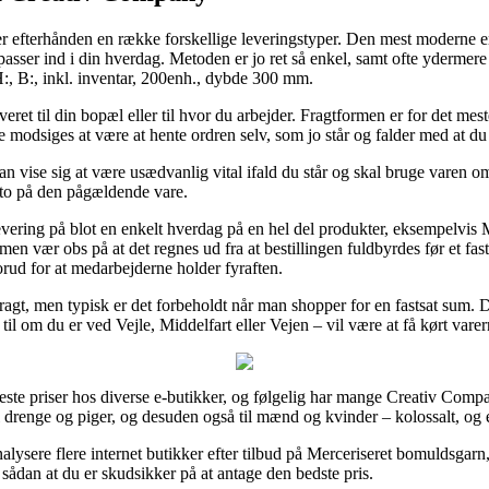
er efterhånden en række forskellige leveringstyper. Den mest moderne e
passer ind i din hverdag. Metoden er jo ret så enkel, samt ofte ydermer
H:, B:, inkl. inventar, 200enh., dybde 300 mm.
t til din bopæl eller til hvor du arbejder. Fragtformen er for det meste
 modsiges at være at hente ordren selv, som jo står og falder med at du 
n vise sig at være usædvanlig vital ifald du står og skal bruge varen om
dato på den pågældende vare.
evering på blot en enkelt hverdag på en hel del produkter, eksempelvis 
en vær obs på at det regnes ud fra at bestillingen fuldbyrdes før et fast
forud for at medarbejderne holder fyraften.
i fragt, men typisk er det forbeholdt når man shopper for en fastsat sum.
til om du er ved Vejle, Middelfart eller Vejen – vil være at få kørt varern
aveste priser hos diverse e-butikker, og følgelig har mange Creativ Compa
 drenge og piger, og desuden også til mænd og kvinder – kolossalt, og 
alysere flere internet butikker efter tilbud på Merceriseret bomuldsgarn, 
ådan at du er skudsikker på at antage den bedste pris.