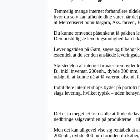
Temmelig mange internet forhandlere tildel
hvor du selv kan afhente dine varer når det 
af Merceriseret bomuldsgarn, Ass. farver , 
Du kunne omvendt påtænke at få pakken levere
Den prisbilligste leveringsmulighed kan ikke
Leveringstiden på Garn, snøre og tilbehør ka
essentielt at du ser den anslåede leverings
Størstedelen af internet firmaer frembyder l
B:, inkl. inventar, 200enh., dybde 300 mm, m
udsigt til at kunne nå at få varerne afsendt 
Indtil flere internet shops byder på portofr
slags levering, hvilket typisk – uden hensyn 
Det er jo meget let for os alle at finde de l
nedbringe salgsværdien på produkterne – til
Men det kan alligevel vise sig rentabelt at an
200enh., dybde 300 mm forinden du køber, s