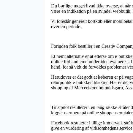
Du bør lige meget hvad ikke overse, at når e
være en indikation på en svindel webbutik. 
Vi foreslår generelt kortkøb eller mobilbeta
over en periode.
Forinden folk bestiller i en Creativ Compan
Et nemt alternativ er at efterse om e-butikk
online forhandleren undertiden evalueres a
hånd, for så vidt du forvoldes problemer ved
Herudover er det godt at køberen er på vag
returpolitik e-butikken tilsikrer. Her er det 
shopping af Merceriseret bomuldsgarn, Ass. f
Trustpilot resulterer i en lang række stråle
kigger nærmere på online shoppens omtaler 
Facebook resulterer i tillige immervæk stråle
give en vurdering af virksomhedens service, 