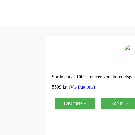
Sortiment af 100% merceriseret bomuldsgarn 
5509
kr.
(Vis fragtpris)
Læs mere »
Køb nu »