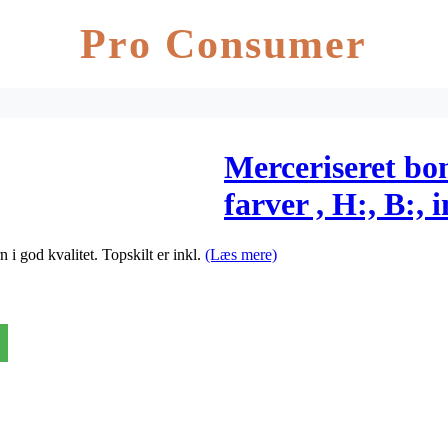
Pro Consumer
Merceriseret bo
farver , H:, B:, 
200enh., dybde
i god kvalitet. Topskilt er inkl.
(Læs mere)