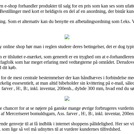
n e-shop forhandler produkter til salg for en pris som kan ses som ufatt
Bestillinger med kort er heldigvis en del af en anordning, der bistår k
ling. Som et alternativ kan du benytte en afbetalingsordning som f.eks. V
y online shop bør man i reglen studere deres betingelser, det er dog ty
en er tilsluttet e-mærket, som generelt er en tryghed om at e-forhandlere
f fagfolk som har meget erfaring med vedtægterne på området. Derudov
 dit køb.
t for de mest centrale bestemmelser der kan håndhæves i forbindelse me
virkelig essesentielt, at man altid bibeholder sin kvittering på e-mail, sål
arver , H:, B:, inkl. inventar, 200enh., dybde 300 mm, hvad end du søger
nde chancer for at se nøjere på ganske mange øvrige forbrugeres vurderin
af Merceriseret bomuldsgarn, Ass. farver , H:, B:, inkl. inventar, 200
nde genveje til at få indblik i internet shoppens pålidelighed. Her ser v
som lige så vel må udnyttes til at vurdere kundernes tilfredshed.