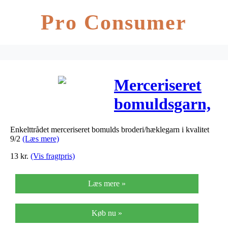
Pro Consumer
Merceriseret
bomuldsgarn,
gl. rød, 20g
Enkelttrådet merceriseret bomulds broderi/hæklegarn i kvalitet
9/2
(Læs mere)
13
kr.
(Vis fragtpris)
Læs mere »
Køb nu »