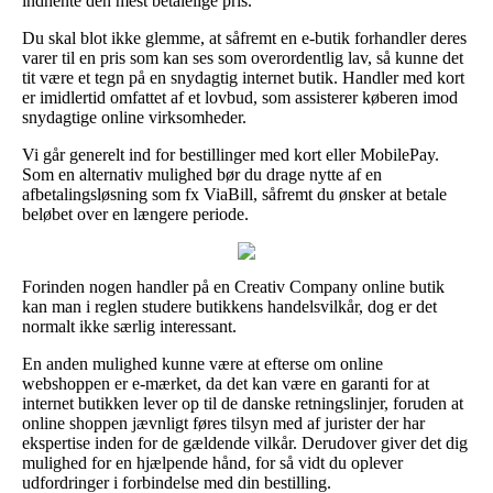
indhente den mest betalelige pris.
Du skal blot ikke glemme, at såfremt en e-butik forhandler deres
varer til en pris som kan ses som overordentlig lav, så kunne det
tit være et tegn på en snydagtig internet butik. Handler med kort
er imidlertid omfattet af et lovbud, som assisterer køberen imod
snydagtige online virksomheder.
Vi går generelt ind for bestillinger med kort eller MobilePay.
Som en alternativ mulighed bør du drage nytte af en
afbetalingsløsning som fx ViaBill, såfremt du ønsker at betale
beløbet over en længere periode.
Forinden nogen handler på en Creativ Company online butik
kan man i reglen studere butikkens handelsvilkår, dog er det
normalt ikke særlig interessant.
En anden mulighed kunne være at efterse om online
webshoppen er e-mærket, da det kan være en garanti for at
internet butikken lever op til de danske retningslinjer, foruden at
online shoppen jævnligt føres tilsyn med af jurister der har
ekspertise inden for de gældende vilkår. Derudover giver det dig
mulighed for en hjælpende hånd, for så vidt du oplever
udfordringer i forbindelse med din bestilling.