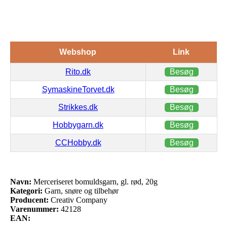
Webshop
Link
Rito.dk
Besøg
SymaskineTorvet.dk
Besøg
Strikkes.dk
Besøg
Hobbygarn.dk
Besøg
CCHobby.dk
Besøg
Navn:
Merceriseret bomuldsgarn, gl. rød, 20g
Kategori:
Garn, snøre og tilbehør
Producent:
Creativ Company
Varenummer:
42128
EAN: