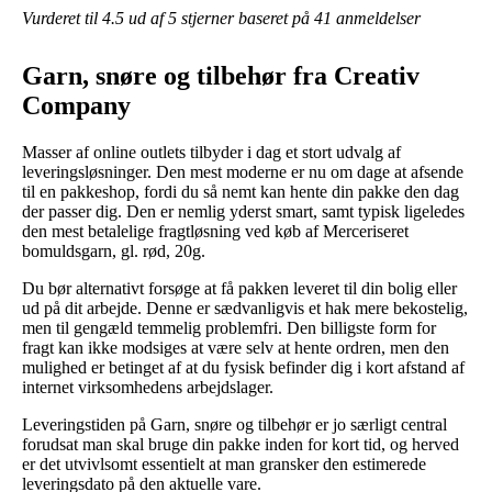
Vurderet til
4.5
ud af 5 stjerner baseret på
41
anmeldelser
Garn, snøre og tilbehør fra Creativ
Company
Masser af online outlets tilbyder i dag et stort udvalg af
leveringsløsninger. Den mest moderne er nu om dage at afsende
til en pakkeshop, fordi du så nemt kan hente din pakke den dag
der passer dig. Den er nemlig yderst smart, samt typisk ligeledes
den mest betalelige fragtløsning ved køb af Merceriseret
bomuldsgarn, gl. rød, 20g.
Du bør alternativt forsøge at få pakken leveret til din bolig eller
ud på dit arbejde. Denne er sædvanligvis et hak mere bekostelig,
men til gengæld temmelig problemfri. Den billigste form for
fragt kan ikke modsiges at være selv at hente ordren, men den
mulighed er betinget af at du fysisk befinder dig i kort afstand af
internet virksomhedens arbejdslager.
Leveringstiden på Garn, snøre og tilbehør er jo særligt central
forudsat man skal bruge din pakke inden for kort tid, og herved
er det utvivlsomt essentielt at man gransker den estimerede
leveringsdato på den aktuelle vare.