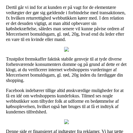
Dertil går vi ind for at kunden er på vagt for de elementære
vedtægter der gør sig gældende i forbindelse med transaktionen,
fx hvilken returrettighed webbutikken kører med. I den relation
er det desuden vigtigt, at man altid opbevarer sin
købsbekræftelse, således man senere vil kunne påvise ordren af
Merceriseret bomuldsgarn, gl. rød, 20g, hvad end du leder efter
en vare til en kvinde eller mand.
Trustpilot fremskaffer faktisk stabile genveje til at tyde diverse
forhenværende konsumenters domme og på grund af dette er det
klogt, at du verificerer internet webshoppens vurderinger af
Merceriseret bomuldsgarn, gl. rød, 20g inden du færdiggør din
shopping.
Facebook indebærer tillige altid ønskværdige muligheder for at
få en idé om webshoppens kundefokus. Tilmed ses nogle
webbutikker som tilbyder folk at udforme en bedømmelse af
købsoplevelsen, hvilket også bør bruges til at få et indtryk af
kundernes tilfredshed.
Denne side er finansieret af indtægter fra reklamer. Vi har tætte