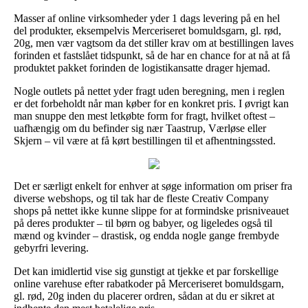
Masser af online virksomheder yder 1 dags levering på en hel
del produkter, eksempelvis Merceriseret bomuldsgarn, gl. rød,
20g, men vær vagtsom da det stiller krav om at bestillingen laves
forinden et fastslået tidspunkt, så de har en chance for at nå at få
produktet pakket forinden de logistikansatte drager hjemad.
Nogle outlets på nettet yder fragt uden beregning, men i reglen
er det forbeholdt når man køber for en konkret pris. I øvrigt kan
man snuppe den mest letkøbte form for fragt, hvilket oftest –
uafhængig om du befinder sig nær Taastrup, Værløse eller
Skjern – vil være at få kørt bestillingen til et afhentningssted.
Det er særligt enkelt for enhver at søge information om priser fra
diverse webshops, og til tak har de fleste Creativ Company
shops på nettet ikke kunne slippe for at formindske prisniveauet
på deres produkter – til børn og babyer, og ligeledes også til
mænd og kvinder – drastisk, og endda nogle gange frembyde
gebyrfri levering.
Det kan imidlertid vise sig gunstigt at tjekke et par forskellige
online varehuse efter rabatkoder på Merceriseret bomuldsgarn,
gl. rød, 20g inden du placerer ordren, sådan at du er sikret at