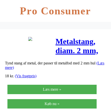
Pro Consumer
Metalstang,
diam. 2 mm,
L: 15 cm,
Tynd stang af metal, der passer til metalfod med 2 mm hul
(Læs
10stk.
mere)
18
kr.
(Vis fragtpris)
Læs mere »
Køb nu »