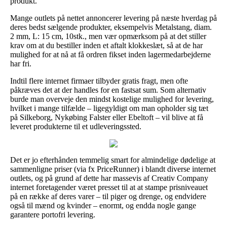
produkt.
Mange outlets på nettet annoncerer levering på næste hverdag på
deres bedst sælgende produkter, eksempelvis Metalstang, diam.
2 mm, L: 15 cm, 10stk., men vær opmærksom på at det stiller
krav om at du bestiller inden et aftalt klokkeslæt, så at de har
mulighed for at nå at få ordren fikset inden lagermedarbejderne
har fri.
Indtil flere internet firmaer tilbyder gratis fragt, men ofte
påkræves det at der handles for en fastsat sum. Som alternativ
burde man overveje den mindst kostelige mulighed for levering,
hvilket i mange tilfælde – ligegyldigt om man opholder sig tæt
på Silkeborg, Nykøbing Falster eller Ebeltoft – vil blive at få
leveret produkterne til et udleveringssted.
Det er jo efterhånden temmelig smart for almindelige dødelige at
sammenligne priser (via fx PriceRunner) i blandt diverse internet
outlets, og på grund af dette har massevis af Creativ Company
internet foretagender været presset til at at stampe prisniveauet
på en række af deres varer – til piger og drenge, og endvidere
også til mænd og kvinder – enormt, og endda nogle gange
garantere portofri levering.