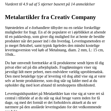
Vurderet til
4.9
ud af 5 stjerner baseret på
14
anmeldelser
Metalartikler fra Creativ Company
Størstedelen af e-forhandlere tilbyder nu en række forskellige
muligheder for fragt. En af de populære er i øjeblikket at afsende
til en pakkeshop, som giver dig mulighed for at hente de bestilte
produkter når det passer ind i din hverdag. Leveringsmetoden er
jo meget fleksibel, samt typisk ligeledes den mindst kostelige
leveringsversion ved køb af Metalstang, diam. 2 mm, L: 15 cm,
10stk..
Du bør omvendt foretrække at få produkterne sendt hjem til dig
privat eller ud på din arbejdsplads. Fragtløsningen viser sig
jævnligt lidt mere pebret, men endvidere vældig uproblematisk.
Den mest betalelige type af levering vil dog altid vise sig at være
selv at hente produkterne, som dog står og falder med at du
opholder dig med kort afstand til netshoppens tilholdssted.
Leveringstidspunktet på Metalartikler kan vise sig at være ret så
central i tilfælde af at du står og skal bruge varen inden for få
dage, og med det formål er det forholdsvis aktuelt at du ser
nærmere på den anslåede leveringsdato for det vedkommende