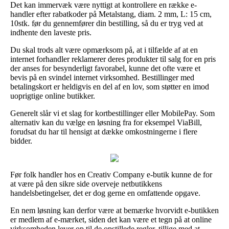
Det kan immervæk være nyttigt at kontrollere en række e-
handler efter rabatkoder på Metalstang, diam. 2 mm, L: 15 cm,
10stk. før du gennemfører din bestilling, så du er tryg ved at
indhente den laveste pris.
Du skal trods alt være opmærksom på, at i tilfælde af at en
internet forhandler reklamerer deres produkter til salg for en pris
der anses for besynderligt favorabel, kunne det ofte være et
bevis på en svindel internet virksomhed. Bestillinger med
betalingskort er heldigvis en del af en lov, som støtter en imod
uoprigtige online butikker.
Generelt slår vi et slag for kortbestillinger eller MobilePay. Som
alternativ kan du vælge en løsning fra for eksempel ViaBill,
forudsat du har til hensigt at dække omkostningerne i flere
bidder.
Før folk handler hos en Creativ Company e-butik kunne de for
at være på den sikre side overveje netbutikkens
handelsbetingelser, det er dog gerne en omfattende opgave.
En nem løsning kan derfor være at bemærke hvorvidt e-butikken
er medlem af e-mærket, siden det kan være et tegn på at online
virksomheden lever op til de opstillede regler, tillige med at