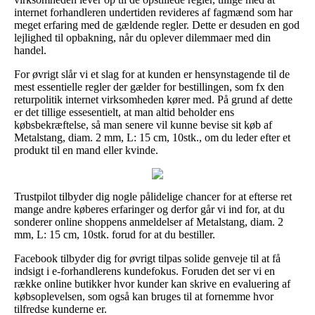
internet forhandleren undertiden revideres af fagmænd som har
meget erfaring med de gældende regler. Dette er desuden en god
lejlighed til opbakning, når du oplever dilemmaer med din
handel.
For øvrigt slår vi et slag for at kunden er hensynstagende til de
mest essentielle regler der gælder for bestillingen, som fx den
returpolitik internet virksomheden kører med. På grund af dette
er det tillige essesentielt, at man altid beholder ens
købsbekræftelse, så man senere vil kunne bevise sit køb af
Metalstang, diam. 2 mm, L: 15 cm, 10stk., om du leder efter et
produkt til en mand eller kvinde.
Trustpilot tilbyder dig nogle pålidelige chancer for at efterse ret
mange andre køberes erfaringer og derfor går vi ind for, at du
sonderer online shoppens anmeldelser af Metalstang, diam. 2
mm, L: 15 cm, 10stk. forud for at du bestiller.
Facebook tilbyder dig for øvrigt tilpas solide genveje til at få
indsigt i e-forhandlerens kundefokus. Foruden det ser vi en
række online butikker hvor kunder kan skrive en evaluering af
købsoplevelsen, som også kan bruges til at fornemme hvor
tilfredse kunderne er.