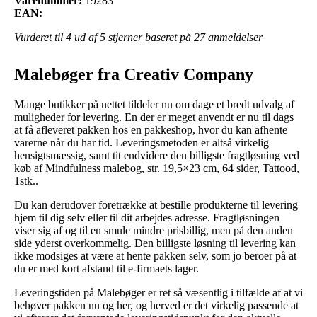
Varenummer:
19283
EAN:
Vurderet til
4
ud af 5 stjerner baseret på
27
anmeldelser
Malebøger fra Creativ Company
Mange butikker på nettet tildeler nu om dage et bredt udvalg af
muligheder for levering. En der er meget anvendt er nu til dags
at få afleveret pakken hos en pakkeshop, hvor du kan afhente
varerne når du har tid. Leveringsmetoden er altså virkelig
hensigtsmæssig, samt tit endvidere den billigste fragtløsning ved
køb af Mindfulness malebog, str. 19,5×23 cm, 64 sider, Tattood,
1stk..
Du kan derudover foretrække at bestille produkterne til levering
hjem til dig selv eller til dit arbejdes adresse. Fragtløsningen
viser sig af og til en smule mindre prisbillig, men på den anden
side yderst overkommelig. Den billigste løsning til levering kan
ikke modsiges at være at hente pakken selv, som jo beroer på at
du er med kort afstand til e-firmaets lager.
Leveringstiden på Malebøger er ret så væsentlig i tilfælde af at vi
behøver pakken nu og her, og herved er det virkelig passende at