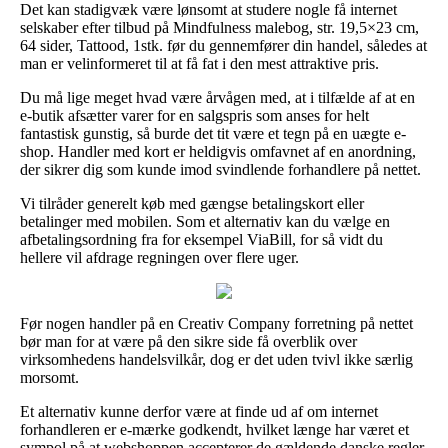
Det kan stadigvæk være lønsomt at studere nogle få internet
selskaber efter tilbud på Mindfulness malebog, str. 19,5×23 cm,
64 sider, Tattood, 1stk. før du gennemfører din handel, således at
man er velinformeret til at få fat i den mest attraktive pris.
Du må lige meget hvad være årvågen med, at i tilfælde af at en
e-butik afsætter varer for en salgspris som anses for helt
fantastisk gunstig, så burde det tit være et tegn på en uægte e-
shop. Handler med kort er heldigvis omfavnet af en anordning,
der sikrer dig som kunde imod svindlende forhandlere på nettet.
Vi tilråder generelt køb med gængse betalingskort eller
betalinger med mobilen. Som et alternativ kan du vælge en
afbetalingsordning fra for eksempel ViaBill, for så vidt du
hellere vil afdrage regningen over flere uger.
Før nogen handler på en Creativ Company forretning på nettet
bør man for at være på den sikre side få overblik over
virksomhedens handelsvilkår, dog er det uden tvivl ikke særlig
morsomt.
Et alternativ kunne derfor være at finde ud af om internet
forhandleren er e-mærke godkendt, hvilket længe har været et
sympol på at webshoppen accepterer de gældende danske regler,