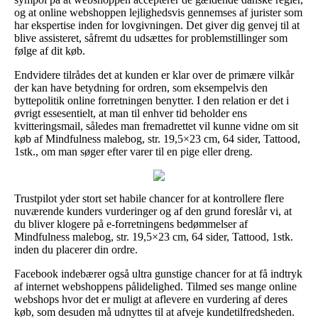
og at online webshoppen lejlighedsvis gennemses af jurister som
har ekspertise inden for lovgivningen. Det giver dig genvej til at
blive assisteret, såfremt du udsættes for problemstillinger som
følge af dit køb.
Endvidere tilrådes det at kunden er klar over de primære vilkår
der kan have betydning for ordren, som eksempelvis den
byttepolitik online forretningen benytter. I den relation er det i
øvrigt essesentielt, at man til enhver tid beholder ens
kvitteringsmail, således man fremadrettet vil kunne vidne om sit
køb af Mindfulness malebog, str. 19,5×23 cm, 64 sider, Tattood,
1stk., om man søger efter varer til en pige eller dreng.
Trustpilot yder stort set habile chancer for at kontrollere flere
nuværende kunders vurderinger og af den grund foreslår vi, at
du bliver klogere på e-forretningens bedømmelser af
Mindfulness malebog, str. 19,5×23 cm, 64 sider, Tattood, 1stk.
inden du placerer din ordre.
Facebook indebærer også ultra gunstige chancer for at få indtryk
af internet webshoppens pålidelighed. Tilmed ses mange online
webshops hvor det er muligt at aflevere en vurdering af deres
køb, som desuden må udnyttes til at afveje kundetilfredsheden.