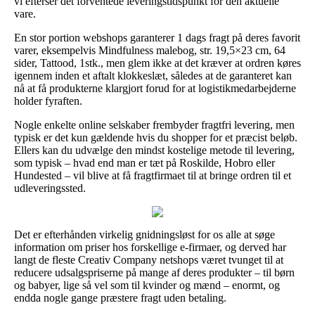
vi efterser det forventede leveringstidspunkt for den aktuelle
vare.
En stor portion webshops garanterer 1 dags fragt på deres favorit
varer, eksempelvis Mindfulness malebog, str. 19,5×23 cm, 64
sider, Tattood, 1stk., men glem ikke at det kræver at ordren køres
igennem inden et aftalt klokkeslæt, således at de garanteret kan
nå at få produkterne klargjort forud for at logistikmedarbejderne
holder fyraften.
Nogle enkelte online selskaber frembyder fragtfri levering, men
typisk er det kun gældende hvis du shopper for et præcist beløb.
Ellers kan du udvælge den mindst kostelige metode til levering,
som typisk – hvad end man er tæt på Roskilde, Hobro eller
Hundested – vil blive at få fragtfirmaet til at bringe ordren til et
udleveringssted.
Det er efterhånden virkelig gnidningsløst for os alle at søge
information om priser hos forskellige e-firmaer, og derved har
langt de fleste Creativ Company netshops været tvunget til at
reducere udsalgspriserne på mange af deres produkter – til børn
og babyer, lige så vel som til kvinder og mænd – enormt, og
endda nogle gange præstere fragt uden betaling.