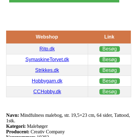
Webshop
Link
Rito.dk
Besøg
SymaskineTorvet.dk
Besøg
Strikkes.dk
Besøg
Hobbygarn.dk
Besøg
CCHobby.dk
Besøg
Navn:
Mindfulness malebog, str. 19,5×23 cm, 64 sider, Tattood,
1stk.
Kategori:
Malebøger
Producent:
Creativ Company