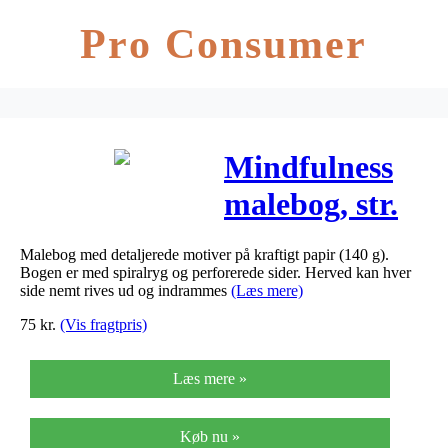
Pro Consumer
Mindfulness
malebog, str.
19,5×23 cm, 64
Malebog med detaljerede motiver på kraftigt papir (140 g).
sider, Tattood,
Bogen er med spiralryg og perforerede sider. Herved kan hver
side nemt rives ud og indrammes
(Læs mere)
1stk.
75
kr.
(Vis fragtpris)
Læs mere »
Køb nu »