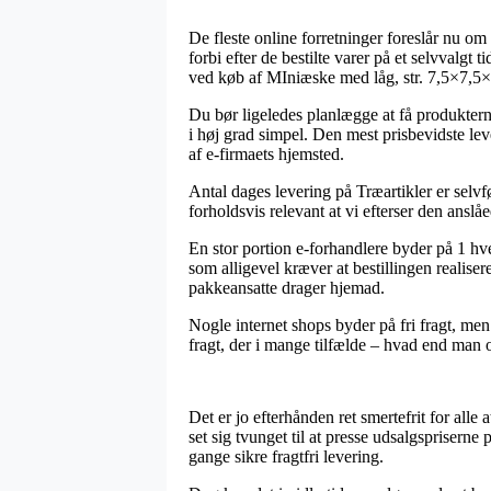
De fleste online forretninger foreslår nu om 
forbi efter de bestilte varer på et selvvalg
ved køb af MIniæske med låg, str. 7,5×7,5×8
Du bør ligeledes planlægge at få produkterne
i høj grad simpel. Den mest prisbevidste le
af e-firmaets hjemsted.
Antal dages levering på Træartikler er selvf
forholdsvis relevant at vi efterser den anslå
En stor portion e-forhandlere byder på 1 hv
som alligevel kræver at bestillingen realiser
pakkeansatte drager hjemad.
Nogle internet shops byder på fri fragt, me
fragt, der i mange tilfælde – hvad end man o
Det er jo efterhånden ret smertefrit for all
set sig tvunget til at presse udsalgspriserne
gange sikre fragtfri levering.