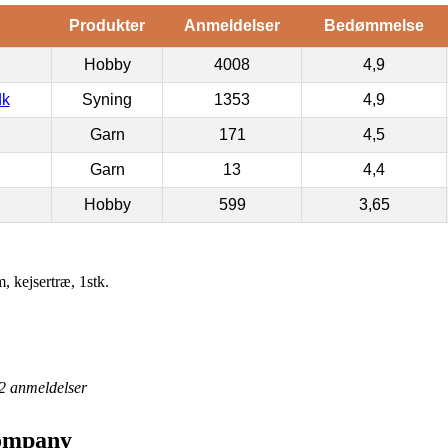
Produkter
Anmeldelser
Bedømmelse
Hobby
4008
4,9
dk
Syning
1353
4,9
Garn
171
4,5
Garn
13
4,4
Hobby
599
3,65
 kejsertræ, 1stk.
2
anmeldelser
Company