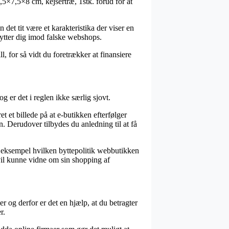
,5×7,5×8 cm, kejsertræ, 1stk. forud for at
 det tit være et karakteristika der viser en
kytter dig imod falske webshops.
l, for så vidt du foretrækker at finansiere
 er det i reglen ikke særlig sjovt.
et billede på at e-butikken efterfølger
. Derudover tilbydes du anledning til at få
r eksempel hvilken byttepolitik webbutikken
t vil kunne vidne om sin shopping af
og derfor er det en hjælp, at du betragter
r.