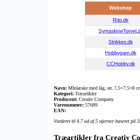
Webshop
Rito.dk
SymaskineTorvet.
Strikkes.dk
Hobbygarn.dk
CCHobby.dk
Navn:
MIniæske med låg, str. 7,5×7,5×8 cm,
Kategori:
Træartikler
Producent:
Creativ Company
Varenummer:
57689
EAN:
Vurderet til
4.7
ud af 5 stjerner baseret på
3
Træartikler fra Creativ 