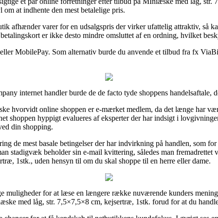
gtige et par online forretninger efter tilbud på MIniæske med låg, str. 7
vl om at indhente den mest betalelige pris.
ik afhænder varer for en udsalgspris der virker ufattelig attraktiv, så kan
etalingskort er ikke desto mindre omsluttet af en ordning, hvilket bes
 eller MobilePay. Som alternativ burde du anvende et tilbud fra fx ViaBil
any internet handler burde de de facto tyde shoppens handelsaftale, dog
e hvorvidt online shoppen er e-mærket medlem, da det længe har været 
et shoppen hyppigt evalueres af eksperter der har indsigt i lovgivningen
 ved din shopping.
ring de mest basale betingelser der har indvirkning på handlen, som fo
t, at man stadigvæk beholder sin e-mail kvittering, således man fremadrette
træ, 1stk., uden hensyn til om du skal shoppe til en herre eller dame.
ge muligheder for at læse en længere række nuværende kunders meninger 
ke med låg, str. 7,5×7,5×8 cm, kejsertræ, 1stk. forud for at du handle