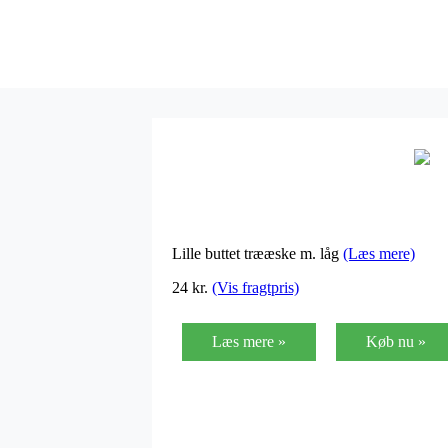
Lille buttet trææske m. låg
(Læs mere)
24
kr.
(Vis fragtpris)
Læs mere »
Køb nu »