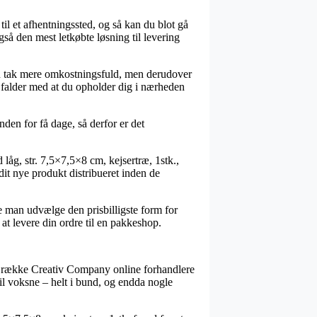
 til et afhentningssted, og så kan du blot gå
gså den mest letkøbte løsning til levering
s en tak mere omkostningsfuld, men derudover
g falder med at du opholder dig i nærheden
den for få dage, så derfor er det
åg, str. 7,5×7,5×8 cm, kejsertræ, 1stk.,
 dit nye produkt distribueret inden de
e man udvælge den prisbilligste form for
 at levere din ordre til en pakkeshop.
lang række Creativ Company online forhandlere
 til voksne – helt i bund, og endda nogle