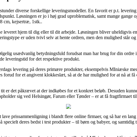
stunder diverse forskellige leveringsmodeller. En favorit er p.t. levering
t tidspunkt. Løsningen er jo i høj grad uproblematisk, samt mange gange o
 cm, kejsertræ, 1stk..
 leveret hjem til dig eller til dit arbejde. Løsningen bliver uheldigvi
veringstype er uden tvivl selv at hente ordren, men den mulighed står o
ølgelig usædvanlig betydningsfuld forudsat man har brug for din ordre in
ede leveringstid for det respektive produkt.
erdags levering på deres primære produkter, eksempelvis MIniæske med l
es forud for et angivent klokkeslæt, så at de har mulighed for at nå at få
n tit er det påkrævet at der indkøbes for et konkret beløb. Desuden kunn
pholder sig ved Helsingør, Farum eller Tønder – er at få fragtfirmaet til
e at lave prissammenligning i blandt flere online firmaer, og så har en 
 på specielt deres bedst i test produkter – til børn og babyer, og samtidig