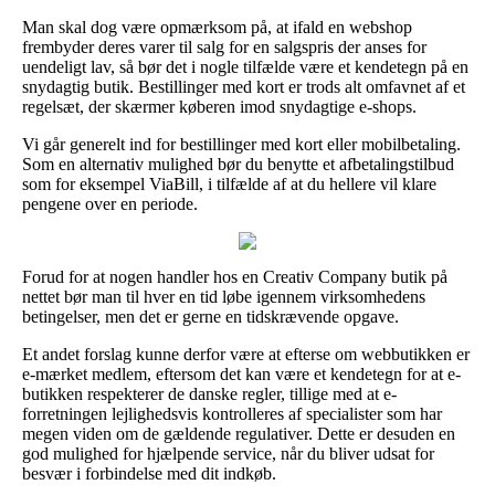
Man skal dog være opmærksom på, at ifald en webshop
frembyder deres varer til salg for en salgspris der anses for
uendeligt lav, så bør det i nogle tilfælde være et kendetegn på en
snydagtig butik. Bestillinger med kort er trods alt omfavnet af et
regelsæt, der skærmer køberen imod snydagtige e-shops.
Vi går generelt ind for bestillinger med kort eller mobilbetaling.
Som en alternativ mulighed bør du benytte et afbetalingstilbud
som for eksempel ViaBill, i tilfælde af at du hellere vil klare
pengene over en periode.
Forud for at nogen handler hos en Creativ Company butik på
nettet bør man til hver en tid løbe igennem virksomhedens
betingelser, men det er gerne en tidskrævende opgave.
Et andet forslag kunne derfor være at efterse om webbutikken er
e-mærket medlem, eftersom det kan være et kendetegn for at e-
butikken respekterer de danske regler, tillige med at e-
forretningen lejlighedsvis kontrolleres af specialister som har
megen viden om de gældende regulativer. Dette er desuden en
god mulighed for hjælpende service, når du bliver udsat for
besvær i forbindelse med dit indkøb.