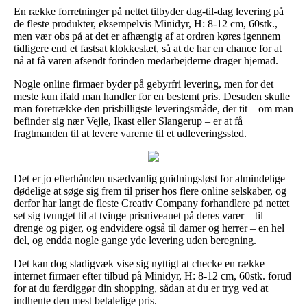
En række forretninger på nettet tilbyder dag-til-dag levering på
de fleste produkter, eksempelvis Minidyr, H: 8-12 cm, 60stk.,
men vær obs på at det er afhængig af at ordren køres igennem
tidligere end et fastsat klokkeslæt, så at de har en chance for at
nå at få varen afsendt forinden medarbejderne drager hjemad.
Nogle online firmaer byder på gebyrfri levering, men for det
meste kun ifald man handler for en bestemt pris. Desuden skulle
man foretrække den prisbilligste leveringsmåde, der tit – om man
befinder sig nær Vejle, Ikast eller Slangerup – er at få
fragtmanden til at levere varerne til et udleveringssted.
Det er jo efterhånden usædvanlig gnidningsløst for almindelige
dødelige at søge sig frem til priser hos flere online selskaber, og
derfor har langt de fleste Creativ Company forhandlere på nettet
set sig tvunget til at tvinge prisniveauet på deres varer – til
drenge og piger, og endvidere også til damer og herrer – en hel
del, og endda nogle gange yde levering uden beregning.
Det kan dog stadigvæk vise sig nyttigt at checke en række
internet firmaer efter tilbud på Minidyr, H: 8-12 cm, 60stk. forud
for at du færdiggør din shopping, sådan at du er tryg ved at
indhente den mest betalelige pris.