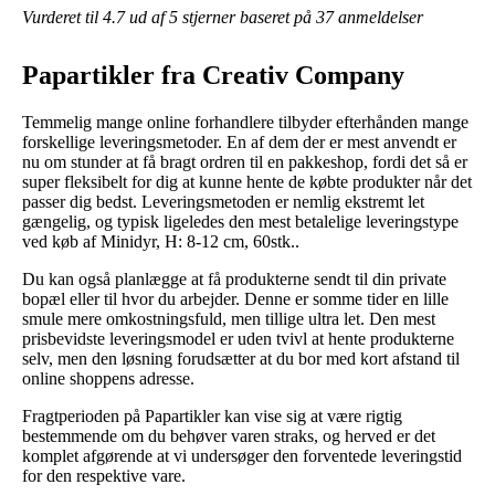
Vurderet til
4.7
ud af 5 stjerner baseret på
37
anmeldelser
Papartikler fra Creativ Company
Temmelig mange online forhandlere tilbyder efterhånden mange
forskellige leveringsmetoder. En af dem der er mest anvendt er
nu om stunder at få bragt ordren til en pakkeshop, fordi det så er
super fleksibelt for dig at kunne hente de købte produkter når det
passer dig bedst. Leveringsmetoden er nemlig ekstremt let
gængelig, og typisk ligeledes den mest betalelige leveringstype
ved køb af Minidyr, H: 8-12 cm, 60stk..
Du kan også planlægge at få produkterne sendt til din private
bopæl eller til hvor du arbejder. Denne er somme tider en lille
smule mere omkostningsfuld, men tillige ultra let. Den mest
prisbevidste leveringsmodel er uden tvivl at hente produkterne
selv, men den løsning forudsætter at du bor med kort afstand til
online shoppens adresse.
Fragtperioden på Papartikler kan vise sig at være rigtig
bestemmende om du behøver varen straks, og herved er det
komplet afgørende at vi undersøger den forventede leveringstid
for den respektive vare.