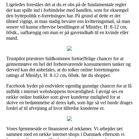
Ligeledes foreslåes det at du er obs på de fundamentale regler
der kan spille ind i forbindelse med handlen, som for eksempel
den byttepolitik e-forretningen har. På grund af dette er det
tilmed vigtigt, at man stadig bevarer ens kvitteringsmail, så man
senere vil kunne eftervise bestillingen af Minidyr, H: 8-12 cm,
60stk., uafhængig om man er på gaveindkøb til en kvinde eller
mand.
Trustpilot præsterer fuldkommen fortræffelige chancer for at
gennemstøve en hel del forhenværende konsumenters tanker og
derved kan det anbefales, at du tolker online forretningens
ratings af Minidyr, H: 8-12 cm, 60stk. før du shopper.
Facebook byder på endvidere egentlig gunstige chancer for at få
indblik i internet webshoppens troværdighed. I øvrigt ses en
række online butikker som giver kunderne mulighed for at
skrive en bedømmelse af deres køb, som lige så vel burde drages
fordel af til afvejning af hvor tilfredse kunderne er.
Vores hjemmeside er finansieret af reklamer. Vi arbejder tæt
sammen med en række internet shops i Danmark eftersom vi