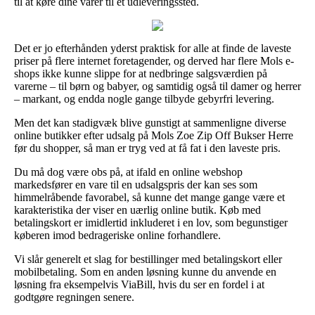
til at køre dine varer til et udleveringssted.
Det er jo efterhånden yderst praktisk for alle at finde de laveste
priser på flere internet foretagender, og derved har flere Mols e-
shops ikke kunne slippe for at nedbringe salgsværdien på
varerne – til børn og babyer, og samtidig også til damer og herrer
– markant, og endda nogle gange tilbyde gebyrfri levering.
Men det kan stadigvæk blive gunstigt at sammenligne diverse
online butikker efter udsalg på Mols Zoe Zip Off Bukser Herre
før du shopper, så man er tryg ved at få fat i den laveste pris.
Du må dog være obs på, at ifald en online webshop
markedsfører en vare til en udsalgspris der kan ses som
himmelråbende favorabel, så kunne det mange gange være et
karakteristika der viser en uærlig online butik. Køb med
betalingskort er imidlertid inkluderet i en lov, som begunstiger
køberen imod bedrageriske online forhandlere.
Vi slår generelt et slag for bestillinger med betalingskort eller
mobilbetaling. Som en anden løsning kunne du anvende en
løsning fra eksempelvis ViaBill, hvis du ser en fordel i at
godtgøre regningen senere.