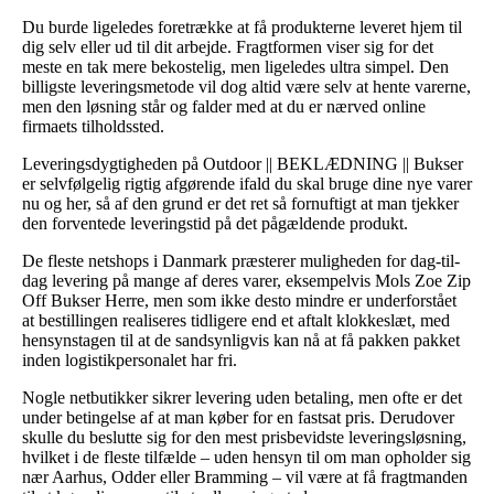
Du burde ligeledes foretrække at få produkterne leveret hjem til
dig selv eller ud til dit arbejde. Fragtformen viser sig for det
meste en tak mere bekostelig, men ligeledes ultra simpel. Den
billigste leveringsmetode vil dog altid være selv at hente varerne,
men den løsning står og falder med at du er nærved online
firmaets tilholdssted.
Leveringsdygtigheden på Outdoor || BEKLÆDNING || Bukser
er selvfølgelig rigtig afgørende ifald du skal bruge dine nye varer
nu og her, så af den grund er det ret så fornuftigt at man tjekker
den forventede leveringstid på det pågældende produkt.
De fleste netshops i Danmark præsterer muligheden for dag-til-
dag levering på mange af deres varer, eksempelvis Mols Zoe Zip
Off Bukser Herre, men som ikke desto mindre er underforstået
at bestillingen realiseres tidligere end et aftalt klokkeslæt, med
hensynstagen til at de sandsynligvis kan nå at få pakken pakket
inden logistikpersonalet har fri.
Nogle netbutikker sikrer levering uden betaling, men ofte er det
under betingelse af at man køber for en fastsat pris. Derudover
skulle du beslutte sig for den mest prisbevidste leveringsløsning,
hvilket i de fleste tilfælde – uden hensyn til om man opholder sig
nær Aarhus, Odder eller Bramming – vil være at få fragtmanden