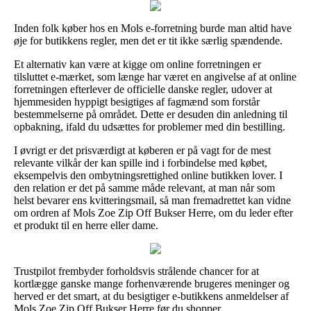
Inden folk køber hos en Mols e-forretning burde man altid have
øje for butikkens regler, men det er tit ikke særlig spændende.
Et alternativ kan være at kigge om online forretningen er
tilsluttet e-mærket, som længe har været en angivelse af at online
forretningen efterlever de officielle danske regler, udover at
hjemmesiden hyppigt besigtiges af fagmænd som forstår
bestemmelserne på området. Dette er desuden din anledning til
opbakning, ifald du udsættes for problemer med din bestilling.
I øvrigt er det prisværdigt at køberen er på vagt for de mest
relevante vilkår der kan spille ind i forbindelse med købet,
eksempelvis den ombytningsrettighed online butikken lover. I
den relation er det på samme måde relevant, at man når som
helst bevarer ens kvitteringsmail, så man fremadrettet kan vidne
om ordren af Mols Zoe Zip Off Bukser Herre, om du leder efter
et produkt til en herre eller dame.
Trustpilot frembyder forholdsvis strålende chancer for at
kortlægge ganske mange forhenværende brugeres meninger og
herved er det smart, at du besigtiger e-butikkens anmeldelser af
Mols Zoe Zip Off Bukser Herre før du shopper.