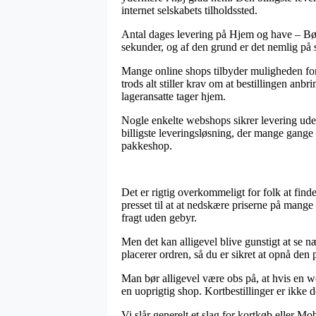
internet selskabets tilholdssted.
Antal dages levering på Hjem og have – Bør
sekunder, og af den grund er det nemlig på s
Mange online shops tilbyder muligheden fo
trods alt stiller krav om at bestillingen anb
lageransatte tager hjem.
Nogle enkelte webshops sikrer levering uden
billigste leveringsløsning, der mange gange –
pakkeshop.
Det er rigtig overkommeligt for folk at find
presset til at at nedskære priserne på mange
fragt uden gebyr.
Men det kan alligevel blive gunstigt at se 
placerer ordren, så du er sikret at opnå den pr
Man bør alligevel være obs på, at hvis en w
en uoprigtig shop. Kortbestillinger er ikke
Vi slår generelt et slag for kortkøb eller Mo