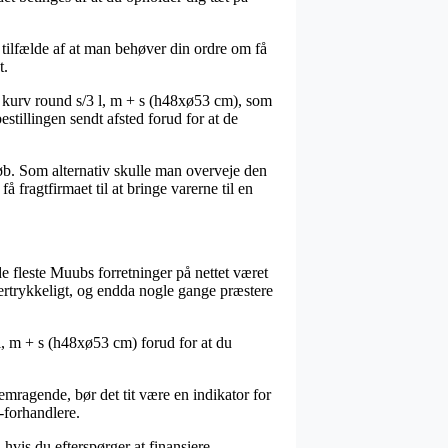
tilfælde af at man behøver din ordre om få
t.
 kurv round s/3 l, m + s (h48xø53 cm), som
estillingen sendt afsted forud for at de
løb. Som alternativ skulle man overveje den
 fragtfirmaet til at bringe varerne til en
de fleste Muubs forretninger på nettet været
tertrykkeligt, og endda nogle gange præstere
l, m + s (h48xø53 cm) forud for at du
mragende, bør det tit være en indikator for
-forhandlere.
 hvis du efterspørger at finansiere