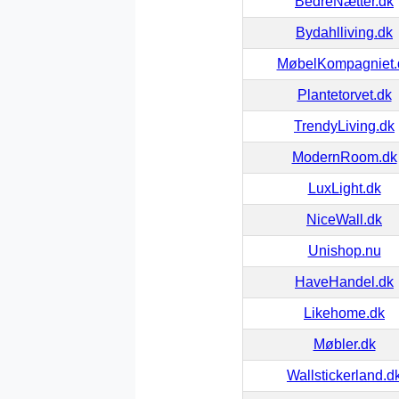
BedreNætter.dk
Bydahlliving.dk
MøbelKompagniet.
Plantetorvet.dk
TrendyLiving.dk
ModernRoom.dk
LuxLight.dk
NiceWall.dk
Unishop.nu
HaveHandel.dk
Likehome.dk
Møbler.dk
Wallstickerland.d