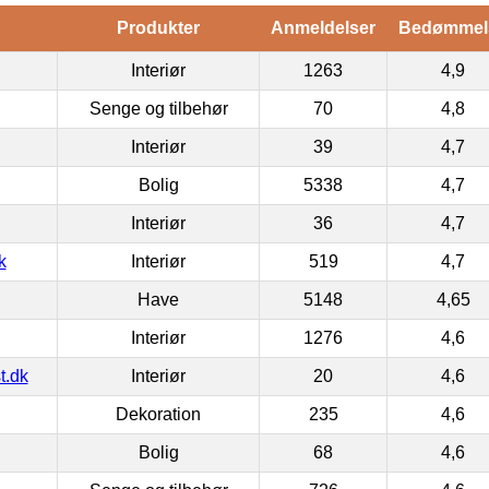
Produkter
Anmeldelser
Bedømmel
Interiør
1263
4,9
Senge og tilbehør
70
4,8
Interiør
39
4,7
Bolig
5338
4,7
Interiør
36
4,7
k
Interiør
519
4,7
Have
5148
4,65
Interiør
1276
4,6
t.dk
Interiør
20
4,6
Dekoration
235
4,6
Bolig
68
4,6