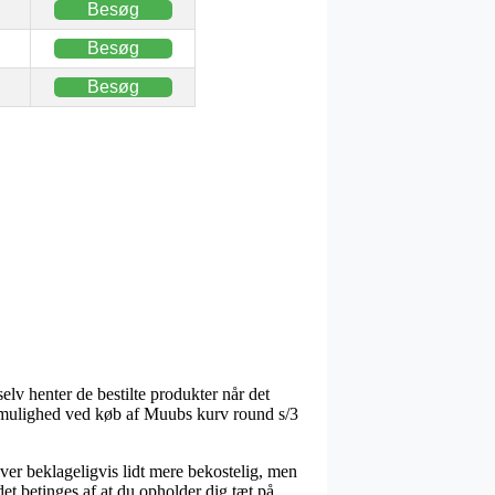
Besøg
Besøg
Besøg
elv henter de bestilte produkter når det
agtmulighed ved køb af Muubs kurv round s/3
iver beklageligvis lidt mere bekostelig, men
et betinges af at du opholder dig tæt på