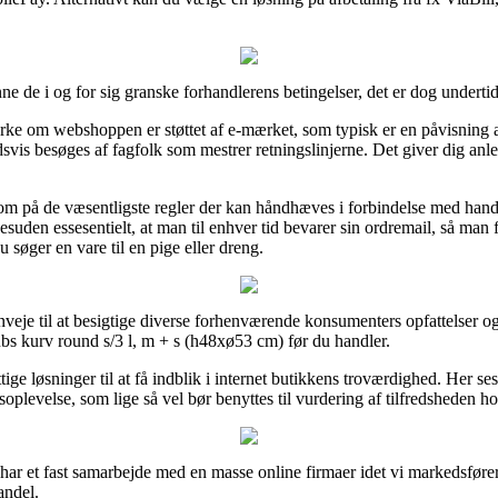
e de i og for sig granske forhandlerens betingelser, det er dog underti
rke om webshoppen er støttet af e-mærket, som typisk er en påvisning 
svis besøges af fagfolk som mestrer retningslinjerne. Det giver dig anled
om på de væsentligste regler der kan håndhæves i forbindelse med han
et desuden essesentielt, at man til enhver tid bevarer sin ordremail, så ma
søger en vare til en pige eller dreng.
nveje til at besigtige diverse forhenværende konsumenters opfattelser og 
s kurv round s/3 l, m + s (h48xø53 cm) før du handler.
tige løsninger til at få indblik i internet butikkens troværdighed. Her s
soplevelse, som lige så vel bør benyttes til vurdering af tilfredsheden h
har et fast samarbejde med en masse online firmaer idet vi markedsfører
andel.