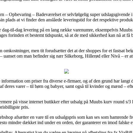
n – Opbevaring – Badeværelset er selvfølgelig super udslagsgivende i 
in plads at vi finder den anslåede leveringstid for det respektive produk
r dag-til-dag levering på en lang række varenumre, eksempelvis Muubs
ringes forinden et bestemt tidspunkt, så at de med sikkerhed kan nå at få b
 omkostninger, men tit forudsætter det at der shoppes for et fastsat be
 uanset om man befinder sig nær Silkeborg, Hillerød eller Nivå – er at få
e information om priser fra diverse e-firmaer, og af den grund har langt 
 af deres varer – til børn og babyer, samt også til kvinder og mænd – ef
nærmere på visse internet butikker efter udsalg på Muubs kurv round s/3 
isbilligste pris.
ebshop afsætter en vare til en udsalgspris som kan ses som hamrende fre
 desto mindre dækket ind under en orden, der garanterer en imod falske e
bilePay. Alternativt kan du vælge en løsning på afbetaling fra fx ViaBill,