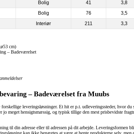
Bolig
41
3,8
Bolig
76
3,5
Interiør
211
3,3
xø53 cm)
ing – Badeværelset
anmeldelser
bevaring – Badeværelset fra Muubs
rskellige leveringsløsninger. Et hit er p.t. udleveringssteder, hvor du s
er jo meget hensigtsmæssig, og typisk tillige den mest prisbevidste fr
g til din adresse eller til adressen på dit arbejde. Leveringsformen bl
ringsløsning kan ikke benægtes at være at hente produkterne selv, men d