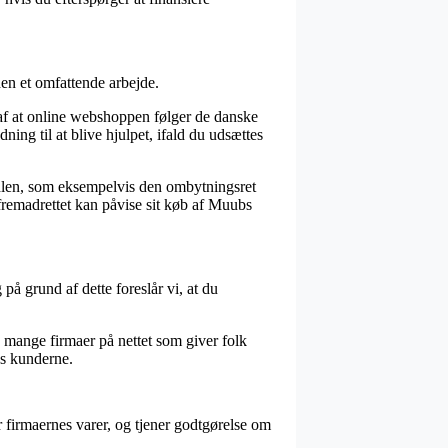
den et omfattende arbejde.
af at online webshoppen følger de danske
ning til at blive hjulpet, ifald du udsættes
dlen, som eksempelvis den ombytningsret
n fremadrettet kan påvise sit køb af Muubs
på grund af dette foreslår vi, at du
es mange firmaer på nettet som giver folk
os kunderne.
 firmaernes varer, og tjener godtgørelse om