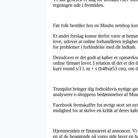
regningen ude i fremtiden.
Før folk bestiller hos en Muubs netshop kunn
Et andet forslag kunne derfor være at bemæ
love, udover at online forhandleren lejlighed
for problemer i forbindelse med dit indkøb.
Derudover er det godt at køber er opmærks
online firmaet lover. I relation til det er d
kurv round s/3 l, m + s (h48xø53 cm), om du 
Trustpilot bringer dig forholdsvis nyttige ge
analyserer e-shoppens bedømmelser af Muub
Facebook fremskaffer for øvrigt stort set nyt
mulighed for at skrive en kritik af deres køb
Hjemmesiden er finansieret af annoncer. Vi 
en af de besøgende på vores side laver en h