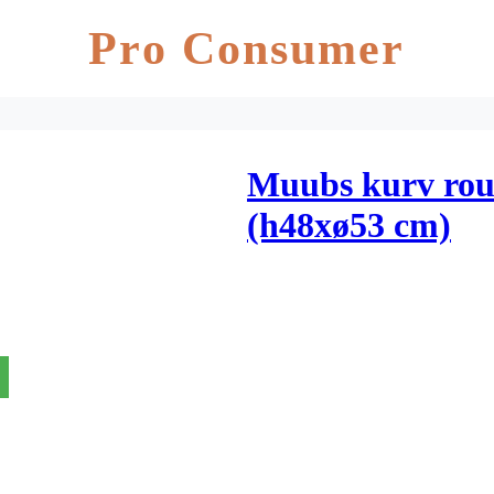
Pro Consumer
Muubs kurv roun
(h48xø53 cm)