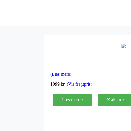
(Læs mere)
1099
kr.
(Vis fragtpris)
Læs mere »
Køb nu »