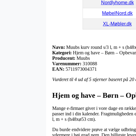
Nordlyhome.dk
MøbelNord.dk
XL-Møbler.dk
Navn:
Muubs kurv round s/3 l, m + s (h48
Kategori:
Hjem og have – Børn – Opbevar
Producent:
Muubs
Varenummer:
310088
EAN:
5711973004371
Vurderet til
4
ud af 5 stjerner baseret på
20
Hjem og have – Børn – Op
Mange e-firmaer giver i vore dage en række fo
passer ind i din kalender. Fragtmuligheden 
l, m + s (h48xø53 cm).
Du burde endvidere prøve at vælge udbringnin
ydermere i høj grad nem. Den billigste leve