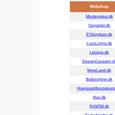
Webshop
Mostersskur.dk
Sengetid.dk
ESfurniture.dk
LuxoLiving.dk
Lepong.dk
DesignGaragen.d
MoreLand.dk
Boboonline.dk
Hoejgaardbrugskuns
Illux.dk
RAW58.dk