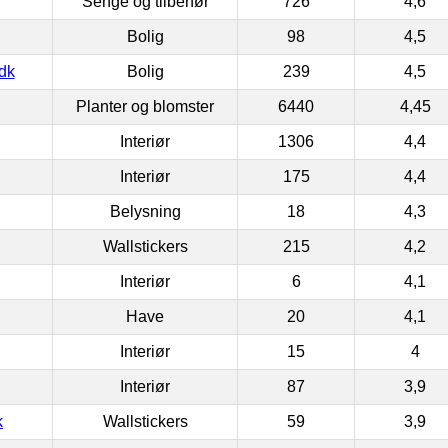
Senge og tilbehør
726
4,6
Bolig
98
4,5
dk
Bolig
239
4,5
Planter og blomster
6440
4,45
Interiør
1306
4,4
Interiør
175
4,4
Belysning
18
4,3
Wallstickers
215
4,2
Interiør
6
4,1
Have
20
4,1
Interiør
15
4
Interiør
87
3,9
k
Wallstickers
59
3,9