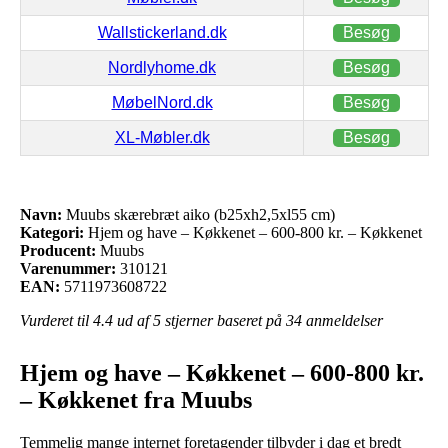
Wallstickerland.dk
Besøg
Nordlyhome.dk
Besøg
MøbelNord.dk
Besøg
XL-Møbler.dk
Besøg
Navn:
Muubs skærebræt aiko (b25xh2,5xl55 cm)
Kategori:
Hjem og have – Køkkenet – 600-800 kr. – Køkkenet
Producent:
Muubs
Varenummer:
310121
EAN:
5711973608722
Vurderet til
4.4
ud af 5 stjerner baseret på
34
anmeldelser
Hjem og have – Køkkenet – 600-800 kr.
– Køkkenet fra Muubs
Temmelig mange internet foretagender tilbyder i dag et bredt