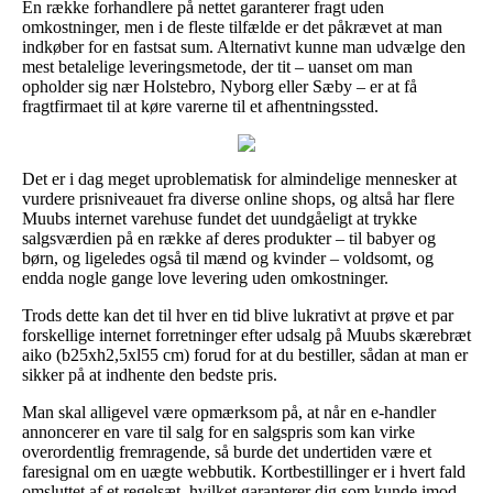
En række forhandlere på nettet garanterer fragt uden
omkostninger, men i de fleste tilfælde er det påkrævet at man
indkøber for en fastsat sum. Alternativt kunne man udvælge den
mest betalelige leveringsmetode, der tit – uanset om man
opholder sig nær Holstebro, Nyborg eller Sæby – er at få
fragtfirmaet til at køre varerne til et afhentningssted.
Det er i dag meget uproblematisk for almindelige mennesker at
vurdere prisniveauet fra diverse online shops, og altså har flere
Muubs internet varehuse fundet det uundgåeligt at trykke
salgsværdien på en række af deres produkter – til babyer og
børn, og ligeledes også til mænd og kvinder – voldsomt, og
endda nogle gange love levering uden omkostninger.
Trods dette kan det til hver en tid blive lukrativt at prøve et par
forskellige internet forretninger efter udsalg på Muubs skærebræt
aiko (b25xh2,5xl55 cm) forud for at du bestiller, sådan at man er
sikker på at indhente den bedste pris.
Man skal alligevel være opmærksom på, at når en e-handler
annoncerer en vare til salg for en salgspris som kan virke
overordentlig fremragende, så burde det undertiden være et
faresignal om en uægte webbutik. Kortbestillinger er i hvert fald
omsluttet af et regelsæt, hvilket garanterer dig som kunde imod