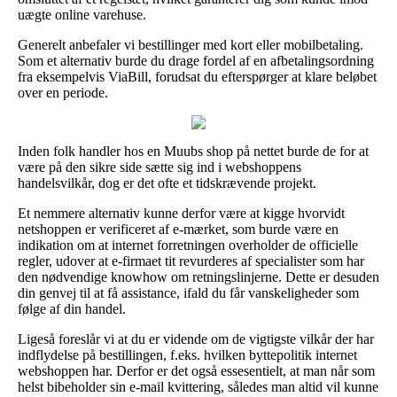
uægte online varehuse.
Generelt anbefaler vi bestillinger med kort eller mobilbetaling.
Som et alternativ burde du drage fordel af en afbetalingsordning
fra eksempelvis ViaBill, forudsat du efterspørger at klare beløbet
over en periode.
Inden folk handler hos en Muubs shop på nettet burde de for at
være på den sikre side sætte sig ind i webshoppens
handelsvilkår, dog er det ofte et tidskrævende projekt.
Et nemmere alternativ kunne derfor være at kigge hvorvidt
netshoppen er verificeret af e-mærket, som burde være en
indikation om at internet forretningen overholder de officielle
regler, udover at e-firmaet tit revurderes af specialister som har
den nødvendige knowhow om retningslinjerne. Dette er desuden
din genvej til at få assistance, ifald du får vanskeligheder som
følge af din handel.
Ligeså foreslår vi at du er vidende om de vigtigste vilkår der har
indflydelse på bestillingen, f.eks. hvilken byttepolitik internet
webshoppen har. Derfor er det også essesentielt, at man når som
helst bibeholder sin e-mail kvittering, således man altid vil kunne