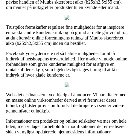
påvise handlen af Muubs skærebræt aiko (b25xh2,5xl55 cm),
om man er på udkig efter produkter til en kvinde eller mand.
Trustpilot fremskaffer regulære fine muligheder for at inspicere
en række andre kunders kritik og på grund af dette går vi ind for,
at du eftergår online forretningens ratings af Muubs skærebræt
aiko (b25xh2,5xl55 cm) inden du bestiller.
Facebook yder ydermere ret så habile muligheder for at få
indtryk af netshoppens troværdighed. Her møder vi nogle online
forhandlere som giver kunderne mulighed for at afgive en
omtale af deres køb, som ligeledes bør tages i brug til at få et
indtryk af hvor glade kunderne er.
Websitet er finansieret ved hjælp af annoncer. Vi har aftaler med
en masse online virksomheder derved at vi fremviser deres
tilbud, og høster provision forudsat de brugere vi sender videre
gennemfører et indkøb.
Informationer om produkter og online selskaber værnes om hele
tiden, men vi tager forbehold for modifikationer der er realiseret
siden vi nyligst opdaterede hjemmesidens informationer.