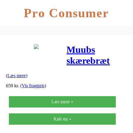
Pro Consumer
Muubs
skærebræt
aiko
(Læs mere)
(b25xh2,5xl55
659
kr.
(Vis fragtpris)
cm)
Læs mere »
Køb nu »