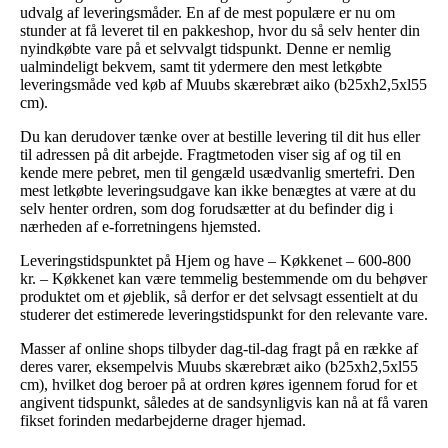
udvalg af leveringsmåder. En af de mest populære er nu om
stunder at få leveret til en pakkeshop, hvor du så selv henter din
nyindkøbte vare på et selvvalgt tidspunkt. Denne er nemlig
ualmindeligt bekvem, samt tit ydermere den mest letkøbte
leveringsmåde ved køb af Muubs skærebræt aiko (b25xh2,5xl55
cm).
Du kan derudover tænke over at bestille levering til dit hus eller
til adressen på dit arbejde. Fragtmetoden viser sig af og til en
kende mere pebret, men til gengæld usædvanlig smertefri. Den
mest letkøbte leveringsudgave kan ikke benægtes at være at du
selv henter ordren, som dog forudsætter at du befinder dig i
nærheden af e-forretningens hjemsted.
Leveringstidspunktet på Hjem og have – Køkkenet – 600-800
kr. – Køkkenet kan være temmelig bestemmende om du behøver
produktet om et øjeblik, så derfor er det selvsagt essentielt at du
studerer det estimerede leveringstidspunkt for den relevante vare.
Masser af online shops tilbyder dag-til-dag fragt på en række af
deres varer, eksempelvis Muubs skærebræt aiko (b25xh2,5xl55
cm), hvilket dog beroer på at ordren køres igennem forud for et
angivent tidspunkt, således at de sandsynligvis kan nå at få varen
fikset forinden medarbejderne drager hjemad.