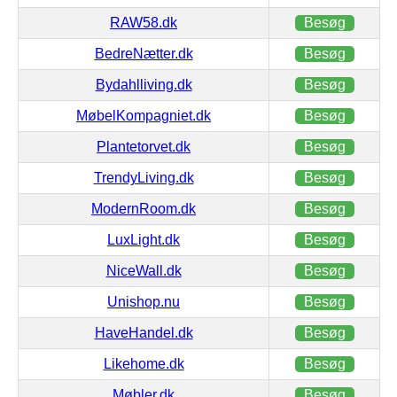
RAW58.dk
Besøg
BedreNætter.dk
Besøg
Bydahlliving.dk
Besøg
MøbelKompagniet.dk
Besøg
Plantetorvet.dk
Besøg
TrendyLiving.dk
Besøg
ModernRoom.dk
Besøg
LuxLight.dk
Besøg
NiceWall.dk
Besøg
Unishop.nu
Besøg
HaveHandel.dk
Besøg
Likehome.dk
Besøg
Møbler.dk
Besøg