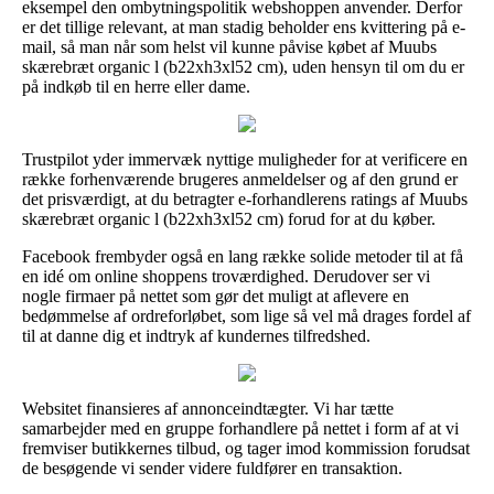
eksempel den ombytningspolitik webshoppen anvender. Derfor
er det tillige relevant, at man stadig beholder ens kvittering på e-
mail, så man når som helst vil kunne påvise købet af Muubs
skærebræt organic l (b22xh3xl52 cm), uden hensyn til om du er
på indkøb til en herre eller dame.
Trustpilot yder immervæk nyttige muligheder for at verificere en
række forhenværende brugeres anmeldelser og af den grund er
det prisværdigt, at du betragter e-forhandlerens ratings af Muubs
skærebræt organic l (b22xh3xl52 cm) forud for at du køber.
Facebook frembyder også en lang række solide metoder til at få
en idé om online shoppens troværdighed. Derudover ser vi
nogle firmaer på nettet som gør det muligt at aflevere en
bedømmelse af ordreforløbet, som lige så vel må drages fordel af
til at danne dig et indtryk af kundernes tilfredshed.
Websitet finansieres af annonceindtægter. Vi har tætte
samarbejder med en gruppe forhandlere på nettet i form af at vi
fremviser butikkernes tilbud, og tager imod kommission forudsat
de besøgende vi sender videre fuldfører en transaktion.