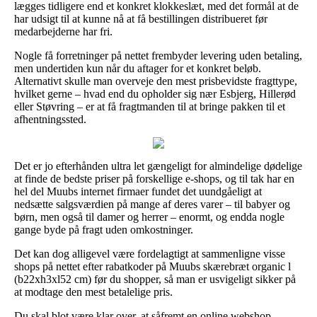
lægges tidligere end et konkret klokkeslæt, med det formål at de
har udsigt til at kunne nå at få bestillingen distribueret før
medarbejderne har fri.
Nogle få forretninger på nettet frembyder levering uden betaling,
men undertiden kun når du aftager for et konkret beløb.
Alternativt skulle man overveje den mest prisbevidste fragttype,
hvilket gerne – hvad end du opholder sig nær Esbjerg, Hillerød
eller Støvring – er at få fragtmanden til at bringe pakken til et
afhentningssted.
Det er jo efterhånden ultra let gængeligt for almindelige dødelige
at finde de bedste priser på forskellige e-shops, og til tak har en
hel del Muubs internet firmaer fundet det uundgåeligt at
nedsætte salgsværdien på mange af deres varer – til babyer og
børn, men også til damer og herrer – enormt, og endda nogle
gange byde på fragt uden omkostninger.
Det kan dog alligevel være fordelagtigt at sammenligne visse
shops på nettet efter rabatkoder på Muubs skærebræt organic l
(b22xh3xl52 cm) før du shopper, så man er usvigeligt sikker på
at modtage den mest betalelige pris.
Du skal blot være klar over, at såfremt en online webshop