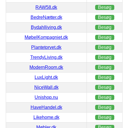
RAW58.dk
Besøg
BedreNætter.dk
Besøg
Bydahlliving.dk
Besøg
MøbelKompagniet.dk
Besøg
Plantetorvet.dk
Besøg
TrendyLiving.dk
Besøg
ModernRoom.dk
Besøg
LuxLight.dk
Besøg
NiceWall.dk
Besøg
Unishop.nu
Besøg
HaveHandel.dk
Besøg
Likehome.dk
Besøg
Møbler.dk
Besøg