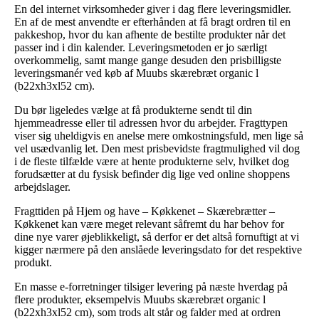
En del internet virksomheder giver i dag flere leveringsmidler.
En af de mest anvendte er efterhånden at få bragt ordren til en
pakkeshop, hvor du kan afhente de bestilte produkter når det
passer ind i din kalender. Leveringsmetoden er jo særligt
overkommelig, samt mange gange desuden den prisbilligste
leveringsmanér ved køb af Muubs skærebræt organic l
(b22xh3xl52 cm).
Du bør ligeledes vælge at få produkterne sendt til din
hjemmeadresse eller til adressen hvor du arbejder. Fragttypen
viser sig uheldigvis en anelse mere omkostningsfuld, men lige så
vel usædvanlig let. Den mest prisbevidste fragtmulighed vil dog
i de fleste tilfælde være at hente produkterne selv, hvilket dog
forudsætter at du fysisk befinder dig lige ved online shoppens
arbejdslager.
Fragttiden på Hjem og have – Køkkenet – Skærebrætter –
Køkkenet kan være meget relevant såfremt du har behov for
dine nye varer øjeblikkeligt, så derfor er det altså fornuftigt at vi
kigger nærmere på den anslåede leveringsdato for det respektive
produkt.
En masse e-forretninger tilsiger levering på næste hverdag på
flere produkter, eksempelvis Muubs skærebræt organic l
(b22xh3xl52 cm), som trods alt står og falder med at ordren