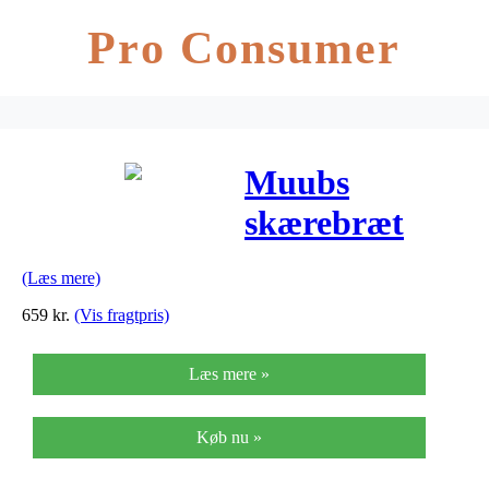
Pro Consumer
Muubs
skærebræt
organic l
(Læs mere)
(b22xh3xl52
659
kr.
(Vis fragtpris)
cm)
Læs mere »
Køb nu »