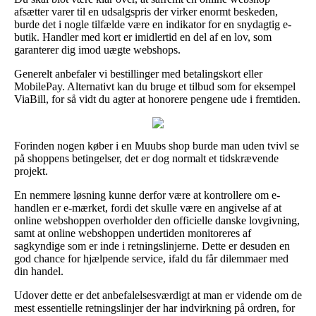
afsætter varer til en udsalgspris der virker enormt beskeden,
burde det i nogle tilfælde være en indikator for en snydagtig e-
butik. Handler med kort er imidlertid en del af en lov, som
garanterer dig imod uægte webshops.
Generelt anbefaler vi bestillinger med betalingskort eller
MobilePay. Alternativt kan du bruge et tilbud som for eksempel
ViaBill, for så vidt du agter at honorere pengene ude i fremtiden.
Forinden nogen køber i en Muubs shop burde man uden tvivl se
på shoppens betingelser, det er dog normalt et tidskrævende
projekt.
En nemmere løsning kunne derfor være at kontrollere om e-
handlen er e-mærket, fordi det skulle være en angivelse af at
online webshoppen overholder den officielle danske lovgivning,
samt at online webshoppen undertiden monitoreres af
sagkyndige som er inde i retningslinjerne. Dette er desuden en
god chance for hjælpende service, ifald du får dilemmaer med
din handel.
Udover dette er det anbefalelsesværdigt at man er vidende om de
mest essentielle retningslinjer der har indvirkning på ordren, for