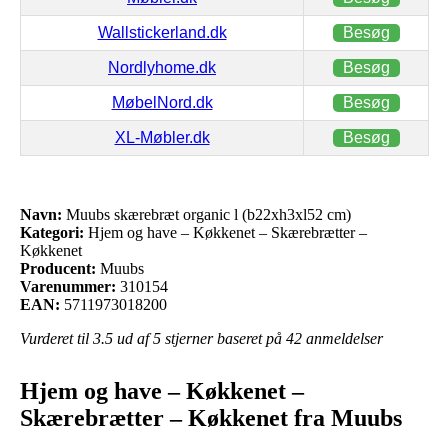
Wallstickerland.dk
Besøg
Nordlyhome.dk
Besøg
MøbelNord.dk
Besøg
XL-Møbler.dk
Besøg
Navn:
Muubs skærebræt organic l (b22xh3xl52 cm)
Kategori:
Hjem og have – Køkkenet – Skærebrætter –
Køkkenet
Producent:
Muubs
Varenummer:
310154
EAN:
5711973018200
Vurderet til
3.5
ud af 5 stjerner baseret på
42
anmeldelser
Hjem og have – Køkkenet –
Skærebrætter – Køkkenet fra Muubs