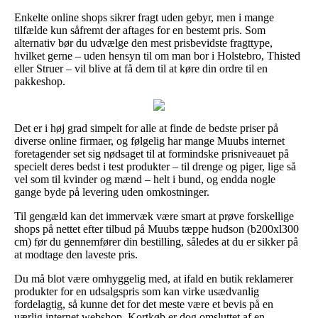
Enkelte online shops sikrer fragt uden gebyr, men i mange
tilfælde kun såfremt der aftages for en bestemt pris. Som
alternativ bør du udvælge den mest prisbevidste fragttype,
hvilket gerne – uden hensyn til om man bor i Holstebro, Thisted
eller Struer – vil blive at få dem til at køre din ordre til en
pakkeshop.
Det er i høj grad simpelt for alle at finde de bedste priser på
diverse online firmaer, og følgelig har mange Muubs internet
foretagender set sig nødsaget til at formindske prisniveauet på
specielt deres bedst i test produkter – til drenge og piger, lige så
vel som til kvinder og mænd – helt i bund, og endda nogle
gange byde på levering uden omkostninger.
Til gengæld kan det immervæk være smart at prøve forskellige
shops på nettet efter tilbud på Muubs tæppe hudson (b200xl300
cm) før du gennemfører din bestilling, således at du er sikker på
at modtage den laveste pris.
Du må blot være omhyggelig med, at ifald en butik reklamerer
produkter for en udsalgspris som kan virke usædvanlig
fordelagtig, så kunne det for det meste være et bevis på en
uærlig internet webshop. Kortkøb er dog omsluttet af en