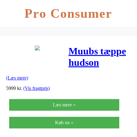
Pro Consumer
Muubs tæppe
hudson
(b200xl300
(Læs mere)
cm)
5999
kr.
(Vis fragtpris)
Læs mere »
Køb nu »