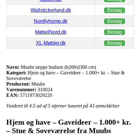
Wallstickerland.dk
Besøg
Nordlyhome.dk
Besøg
MøbelNord.dk
Besøg
XL-Møbler.dk
Besøg
Navn:
Muubs tæppe hudson (b200xl300 cm)
Kategori:
Hjem og have – Gaveideer – 1.000+ kr. – Stue &
Soveværelse
Producent:
Muubs
Varenummer:
310024
EAN:
5711973029220
Vurderet til
4.5
ud af 5 stjerner baseret på
43
anmeldelser
Hjem og have – Gaveideer – 1.000+ kr.
– Stue & Soveværelse fra Muubs