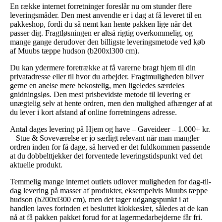
En række internet forretninger foreslår nu om stunder flere
leveringsmåder. Den mest anvendte er i dag at få leveret til en
pakkeshop, fordi du så nemt kan hente pakken lige når det
passer dig. Fragtløsningen er altså rigtig overkommelig, og
mange gange derudover den billigste leveringsmetode ved køb
af Muubs tæppe hudson (b200xl300 cm).
Du kan ydermere foretrække at få varerne bragt hjem til din
privatadresse eller til hvor du arbejder. Fragtmuligheden bliver
gerne en anelse mere bekostelig, men ligeledes særdeles
gnidningsløs. Den mest prisbevidste metode til levering er
unægtelig selv at hente ordren, men den mulighed afhænger af at
du lever i kort afstand af online forretningens adresse.
Antal dages levering på Hjem og have – Gaveideer – 1.000+ kr.
– Stue & Soveværelse er jo særligt relevant når man mangler
ordren inden for få dage, så herved er det fuldkommen passende
at du dobbelttjekker det forventede leveringstidspunkt ved det
aktuelle produkt.
Temmelig mange internet outlets udlover muligheden for dag-til-
dag levering på masser af produkter, eksempelvis Muubs tæppe
hudson (b200xl300 cm), men det tager udgangspunkt i at
handlen laves forinden et besluttet klokkeslæt, således at de kan
nå at få pakken pakket forud for at lagermedarbejderne får fri.