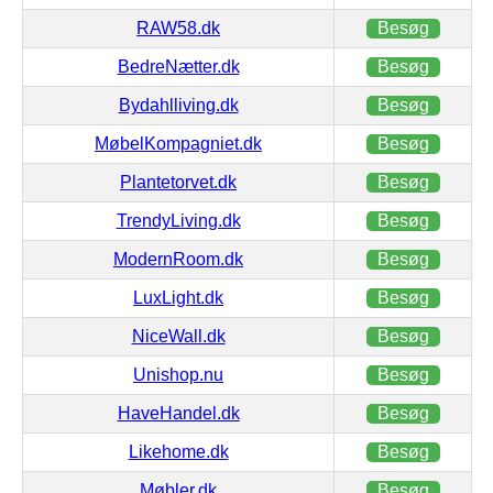
RAW58.dk
Besøg
BedreNætter.dk
Besøg
Bydahlliving.dk
Besøg
MøbelKompagniet.dk
Besøg
Plantetorvet.dk
Besøg
TrendyLiving.dk
Besøg
ModernRoom.dk
Besøg
LuxLight.dk
Besøg
NiceWall.dk
Besøg
Unishop.nu
Besøg
HaveHandel.dk
Besøg
Likehome.dk
Besøg
Møbler.dk
Besøg