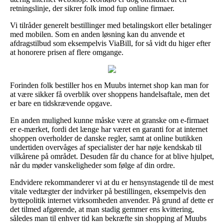
retningslinje, der sikrer folk imod fup online firmaer.
Vi tilråder generelt bestillinger med betalingskort eller betalinger
med mobilen. Som en anden løsning kan du anvende et
afdragstilbud som eksempelvis ViaBill, for så vidt du higer efter
at honorere prisen af flere omgange.
Forinden folk bestiller hos en Muubs internet shop kan man for
at være sikker få overblik over shoppens handelsaftale, men det
er bare en tidskrævende opgave.
En anden mulighed kunne måske være at granske om e-firmaet
er e-mærket, fordi det længe har været en garanti for at internet
shoppen overholder de danske regler, samt at online butikken
undertiden overvåges af specialister der har nøje kendskab til
vilkårene på området. Desuden får du chance for at blive hjulpet,
når du møder vanskeligheder som følge af din ordre.
Endvidere rekommanderer vi at du er hensynstagende til de mest
vitale vedtægter der indvirker på bestillingen, eksempelvis den
byttepolitik internet virksomheden anvender. På grund af dette er
det tilmed afgørende, at man stadig gemmer ens kvittering,
således man til enhver tid kan bekræfte sin shopping af Muubs