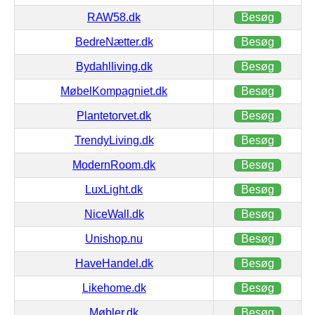
RAW58.dk
Besøg
BedreNætter.dk
Besøg
Bydahlliving.dk
Besøg
MøbelKompagniet.dk
Besøg
Plantetorvet.dk
Besøg
TrendyLiving.dk
Besøg
ModernRoom.dk
Besøg
LuxLight.dk
Besøg
NiceWall.dk
Besøg
Unishop.nu
Besøg
HaveHandel.dk
Besøg
Likehome.dk
Besøg
Møbler.dk
Besøg