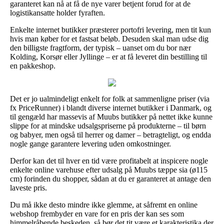
garanteret kan nå at få de nye varer betjent forud for at de
logistikansatte holder fyraften.
Enkelte internet butikker præsterer portofri levering, men tit kun
hvis man køber for et fastsat beløb. Desuden skal man udse dig
den billigste fragtform, der typisk – uanset om du bor nær
Kolding, Korsør eller Jyllinge – er at få leveret din bestilling til
en pakkeshop.
Det er jo ualmindeligt enkelt for folk at sammenligne priser (via
fx PriceRunner) i blandt diverse internet butikker i Danmark, og
til gengæld har massevis af Muubs butikker på nettet ikke kunne
slippe for at mindske udsalgspriserne på produkterne – til børn
og babyer, men også til herrer og damer – betragteligt, og endda
nogle gange garantere levering uden omkostninger.
Derfor kan det til hver en tid være profitabelt at inspicere nogle
enkelte online varehuse efter udsalg på Muubs tæppe sia (ø115
cm) forinden du shopper, sådan at du er garanteret at antage den
laveste pris.
Du må ikke desto mindre ikke glemme, at såfremt en online
webshop frembyder en vare for en pris der kan ses som
himmelråbende beskeden, så bør det tit være et karakteristika der