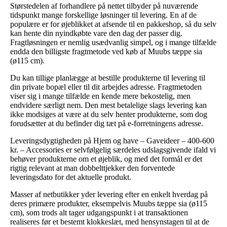
Størstedelen af forhandlere på nettet tilbyder på nuværende
tidspunkt mange forskellige løsninger til levering. En af de
populære er for øjeblikket at afsende til en pakkeshop, så du selv
kan hente din nyindkøbte vare den dag der passer dig.
Fragtløsningen er nemlig usædvanlig simpel, og i mange tilfælde
endda den billigste fragtmetode ved køb af Muubs tæppe sia
(ø115 cm).
Du kan tillige planlægge at bestille produkterne til levering til
din private bopæl eller til dit arbejdes adresse. Fragtmetoden
viser sig i mange tilfælde en kende mere bekostelig, men
endvidere særligt nem. Den mest betalelige slags levering kan
ikke modsiges at være at du selv henter produkterne, som dog
forudsætter at du befinder dig tæt på e-forretningens adresse.
Leveringsdygtigheden på Hjem og have – Gaveideer – 400-600
kr. – Accessories er selvfølgelig særdeles udslagsgivende ifald vi
behøver produkterne om et øjeblik, og med det formål er det
rigtig relevant at man dobbelttjekker den forventede
leveringsdato for det aktuelle produkt.
Masser af netbutikker yder levering efter en enkelt hverdag på
deres primære produkter, eksempelvis Muubs tæppe sia (ø115
cm), som trods alt tager udgangspunkt i at transaktionen
realiseres før et bestemt klokkeslæt, med hensynstagen til at de