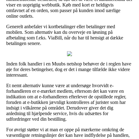
viser en uoprigtig webbutik. Køb med kort er heldigvis
omfavnet af en orden, som passer på kunden imod uærlige
online outlets.
Generelt anbefaler vi kortbetalinger eller betalinger med
mobilen. Som alternativ kan du overveje en løsning på
afbetaling som f.eks. ViaBill, når du har til hensigt at dække
betalingen senere.
Inden folk handler i en Muubs netshop behøver de i reglen have
øje for deres betingelser, dog er det i mange tilfælde ikke videre
interessant.
Et nemt alternativ kunne være at undersøge hvorvidt e-
forhandleren er e-mærket medlem, eftersom det kan være en
indikation om at e-forhandleren efterlever de opstillede regler,
foruden at e-butikken jævnligt kontrolleres af jurister som har
indsigt i vilkårene på området. Derudover giver det dig
anledning til hjælpende service, hvis du udsættes for
udfordringer ved din bestilling.
For øvrigt støtter vi at man er oppe på mærkerne omkring de
væsentligste retningslinjer der kan have indflydelse på handlen,