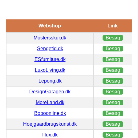
Webshop
Link
Mostersskur.dk
Besøg
Sengetid.dk
Besøg
ESfurniture.dk
Besøg
LuxoLiving.dk
Besøg
Lepong.dk
Besøg
DesignGaragen.dk
Besøg
MoreLand.dk
Besøg
Boboonline.dk
Besøg
Hoejgaardbrugskunst.dk
Besøg
Illux.dk
Besøg