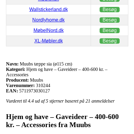
Wallstickerland.dk
Besøg
Nordlyhome.dk
Besøg
MøbelNord.dk
Besøg
XL-Møbler.dk
Besøg
Navn:
Muubs tæppe sia (ø115 cm)
Kategori:
Hjem og have – Gaveideer – 400-600 kr. –
Accessories
Producent:
Muubs
Varenummer:
310244
EAN:
5711973030127
Vurderet til
4.4
ud af 5 stjerner baseret på
21
anmeldelser
Hjem og have – Gaveideer – 400-600
kr. – Accessories fra Muubs