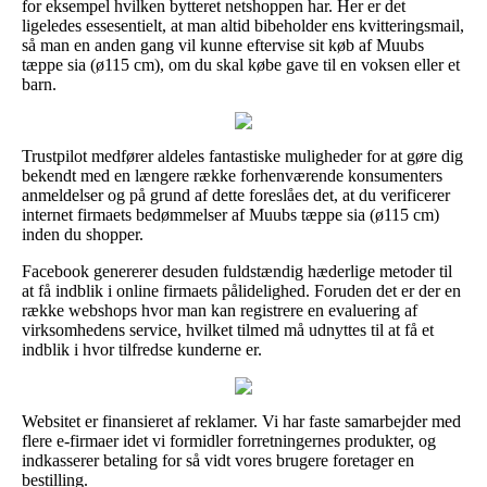
for eksempel hvilken bytteret netshoppen har. Her er det
ligeledes essesentielt, at man altid bibeholder ens kvitteringsmail,
så man en anden gang vil kunne eftervise sit køb af Muubs
tæppe sia (ø115 cm), om du skal købe gave til en voksen eller et
barn.
Trustpilot medfører aldeles fantastiske muligheder for at gøre dig
bekendt med en længere række forhenværende konsumenters
anmeldelser og på grund af dette foreslåes det, at du verificerer
internet firmaets bedømmelser af Muubs tæppe sia (ø115 cm)
inden du shopper.
Facebook genererer desuden fuldstændig hæderlige metoder til
at få indblik i online firmaets pålidelighed. Foruden det er der en
række webshops hvor man kan registrere en evaluering af
virksomhedens service, hvilket tilmed må udnyttes til at få et
indblik i hvor tilfredse kunderne er.
Websitet er finansieret af reklamer. Vi har faste samarbejder med
flere e-firmaer idet vi formidler forretningernes produkter, og
indkasserer betaling for så vidt vores brugere foretager en
bestilling.