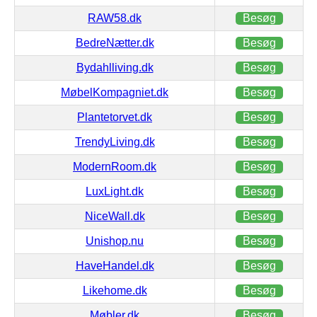
RAW58.dk
Besøg
BedreNætter.dk
Besøg
Bydahlliving.dk
Besøg
MøbelKompagniet.dk
Besøg
Plantetorvet.dk
Besøg
TrendyLiving.dk
Besøg
ModernRoom.dk
Besøg
LuxLight.dk
Besøg
NiceWall.dk
Besøg
Unishop.nu
Besøg
HaveHandel.dk
Besøg
Likehome.dk
Besøg
Møbler.dk
Besøg