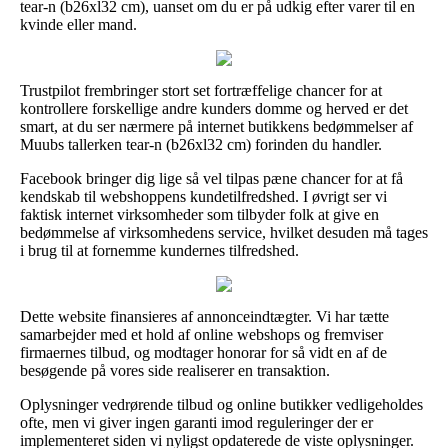
tear-n (b26xl32 cm), uanset om du er på udkig efter varer til en
kvinde eller mand.
Trustpilot frembringer stort set fortræffelige chancer for at
kontrollere forskellige andre kunders domme og herved er det
smart, at du ser nærmere på internet butikkens bedømmelser af
Muubs tallerken tear-n (b26xl32 cm) forinden du handler.
Facebook bringer dig lige så vel tilpas pæne chancer for at få
kendskab til webshoppens kundetilfredshed. I øvrigt ser vi
faktisk internet virksomheder som tilbyder folk at give en
bedømmelse af virksomhedens service, hvilket desuden må tages
i brug til at fornemme kundernes tilfredshed.
Dette website finansieres af annonceindtægter. Vi har tætte
samarbejder med et hold af online webshops og fremviser
firmaernes tilbud, og modtager honorar for så vidt en af de
besøgende på vores side realiserer en transaktion.
Oplysninger vedrørende tilbud og online butikker vedligeholdes
ofte, men vi giver ingen garanti imod reguleringer der er
implementeret siden vi nyligst opdaterede de viste oplysninger.