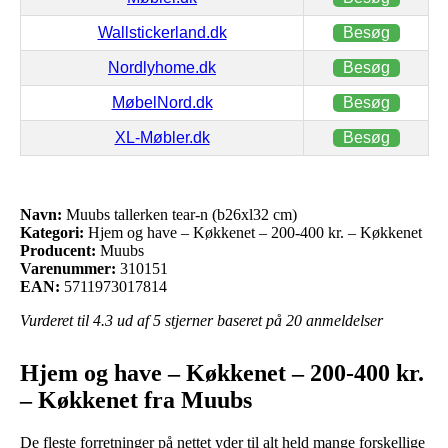
Wallstickerland.dk
Besøg
Nordlyhome.dk
Besøg
MøbelNord.dk
Besøg
XL-Møbler.dk
Besøg
Navn:
Muubs tallerken tear-n (b26xl32 cm)
Kategori:
Hjem og have – Køkkenet – 200-400 kr. – Køkkenet
Producent:
Muubs
Varenummer:
310151
EAN:
5711973017814
Vurderet til
4.3
ud af 5 stjerner baseret på
20
anmeldelser
Hjem og have – Køkkenet – 200-400 kr.
– Køkkenet fra Muubs
De fleste forretninger på nettet yder til alt held mange forskellige