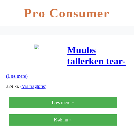
Pro Consumer
Muubs
tallerken tear-
n (b26xl32 cm)
(Læs mere)
329
kr.
(Vis fragtpris)
Læs mere »
Køb nu »