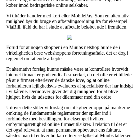
køber imod bedrageriske online selskaber.
Vi tilråder handler med kort eller MobilePay. Som en alternativ
mulighed bør du bruge en afbetalingsordning fra for eksempel
ViaBill, ifald du har i sinde at afbetale beløbet ude i fremtiden.
Forud for at nogen shopper i en Muubs netshop burde de i
virkeligheden bese webshoppens forretningsaftale, det er dog i
reglen et omfattende arbejde.
Et alternativt forslag kunne måske være at kontrollere hvorvidt
internet firmaet er godkendt af e-mærket, da det ofte er et billede
på at e-firmaet efterlever de danske love, og at online
forhandleren lejlighedsvis evalueres af specialister der har indsigt
i vilkårene. Derudover giver det dig mulighed for at blive
hjulpet, hvis du udsættes for dilemmaer med din ordre.
Udover dette stiller vi forslag om at køber er oppe på mærkerne
omkring de fundamentale reglementer der spiller ind i
forbindelse med bestillingen, for eksempel hvilken
ombytningsrettighed online firmaet tilsikrer. I relation til det er
det også relevant, at man permanent opbevarer ens faktura,
således man til enhver tid kan eftervise købet af Muubs tallerken