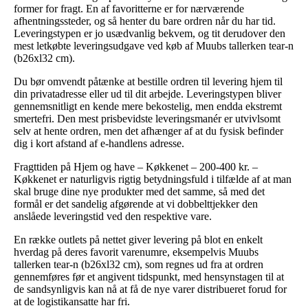
former for fragt. En af favoritterne er for nærværende
afhentningssteder, og så henter du bare ordren når du har tid.
Leveringstypen er jo usædvanlig bekvem, og tit derudover den
mest letkøbte leveringsudgave ved køb af Muubs tallerken tear-n
(b26xl32 cm).
Du bør omvendt påtænke at bestille ordren til levering hjem til
din privatadresse eller ud til dit arbejde. Leveringstypen bliver
gennemsnitligt en kende mere bekostelig, men endda ekstremt
smertefri. Den mest prisbevidste leveringsmanér er utvivlsomt
selv at hente ordren, men det afhænger af at du fysisk befinder
dig i kort afstand af e-handlens adresse.
Fragttiden på Hjem og have – Køkkenet – 200-400 kr. –
Køkkenet er naturligvis rigtig betydningsfuld i tilfælde af at man
skal bruge dine nye produkter med det samme, så med det
formål er det sandelig afgørende at vi dobbelttjekker den
anslåede leveringstid ved den respektive vare.
En række outlets på nettet giver levering på blot en enkelt
hverdag på deres favorit varenumre, eksempelvis Muubs
tallerken tear-n (b26xl32 cm), som regnes ud fra at ordren
gennemføres før et angivent tidspunkt, med hensynstagen til at
de sandsynligvis kan nå at få de nye varer distribueret forud for
at de logistikansatte har fri.