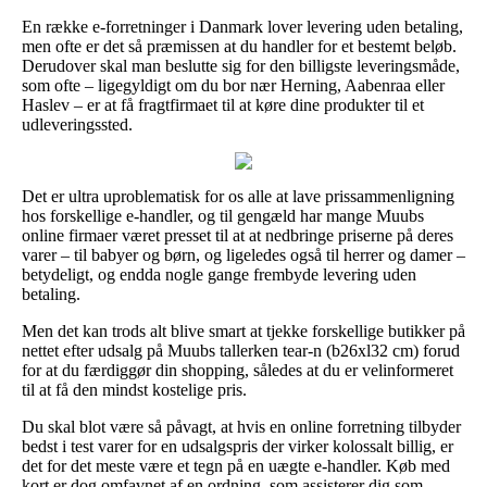
En række e-forretninger i Danmark lover levering uden betaling,
men ofte er det så præmissen at du handler for et bestemt beløb.
Derudover skal man beslutte sig for den billigste leveringsmåde,
som ofte – ligegyldigt om du bor nær Herning, Aabenraa eller
Haslev – er at få fragtfirmaet til at køre dine produkter til et
udleveringssted.
Det er ultra uproblematisk for os alle at lave prissammenligning
hos forskellige e-handler, og til gengæld har mange Muubs
online firmaer været presset til at at nedbringe priserne på deres
varer – til babyer og børn, og ligeledes også til herrer og damer –
betydeligt, og endda nogle gange frembyde levering uden
betaling.
Men det kan trods alt blive smart at tjekke forskellige butikker på
nettet efter udsalg på Muubs tallerken tear-n (b26xl32 cm) forud
for at du færdiggør din shopping, således at du er velinformeret
til at få den mindst kostelige pris.
Du skal blot være så påvagt, at hvis en online forretning tilbyder
bedst i test varer for en udsalgspris der virker kolossalt billig, er
det for det meste være et tegn på en uægte e-handler. Køb med
kort er dog omfavnet af en ordning, som assisterer dig som