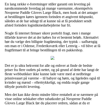
En lang række e-forretninger stiller garanti om levering på
næstkommende hverdag på mange varenumre, eksempelvis
Neoprene Paddle Gloves Large Black, men husk at det antager
at bestillingen køres igennem forinden et angivent tidspunkt,
således at de har udsigt til at kunne nå at få produktet sendt
afsted forinden logistikmedarbejderne har fri.
Nogle få internet firmaer sikrer portofri fragt, men i mange
tilfælde kræver det at der købes for et bestemt beløb. Alternativt
bør du vælge den billigste fragtløsning, der typisk – uafhængig
om man er i Odense, Frederiksværk eller Lemvig – vil blive at få
fragtfirmaet til at bringe bestillingen til en pakkeshop.
Det er jo ultra bekvemt for alle og enhver at finde de bedste
priser fra flere outlets på nettet, og på grund af dette har langt de
fleste webbutikker ikke kunne lade være med at nedbringe
prisniveauet på varerne – til babyer og børn, og ligeledes også til
kvinder og mænd – eftertrykkeligt, og endda nogle gange
tilbyde portofri levering.
Men det kan ikke desto mindre blive rentabelt at se nærmere på
visse online selskaber efter rabatkoder på Neoprene Paddle
Gloves Large Black før du placerer ordren, sådan at du er