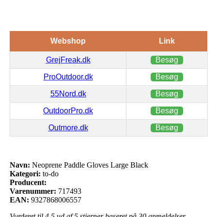
Webshop
Link
GrejFreak.dk
Besøg
ProOutdoor.dk
Besøg
55Nord.dk
Besøg
OutdoorPro.dk
Besøg
Outmore.dk
Besøg
Navn:
Neoprene Paddle Gloves Large Black
Kategori:
to-do
Producent:
Varenummer:
717493
EAN:
9327868006557
Vurderet til
4.5
ud af 5 stjerner baseret på
30
anmeldelser