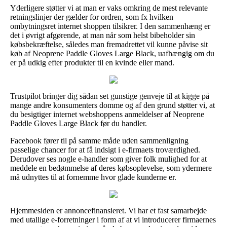
Yderligere støtter vi at man er vaks omkring de mest relevante
retningslinjer der gælder for ordren, som fx hvilken
ombytningsret internet shoppen tilsikrer. I den sammenhæng er
det i øvrigt afgørende, at man når som helst bibeholder sin
købsbekræftelse, således man fremadrettet vil kunne påvise sit
køb af Neoprene Paddle Gloves Large Black, uafhængig om du
er på udkig efter produkter til en kvinde eller mand.
Trustpilot bringer dig sådan set gunstige genveje til at kigge på
mange andre konsumenters domme og af den grund støtter vi, at
du besigtiger internet webshoppens anmeldelser af Neoprene
Paddle Gloves Large Black før du handler.
Facebook fører til på samme måde uden sammenligning
passelige chancer for at få indsigt i e-firmaets troværdighed.
Derudover ses nogle e-handler som giver folk mulighed for at
meddele en bedømmelse af deres købsoplevelse, som ydermere
må udnyttes til at fornemme hvor glade kunderne er.
Hjemmesiden er annoncefinansieret. Vi har et fast samarbejde
med utallige e-forretninger i form af at vi introducerer firmaernes