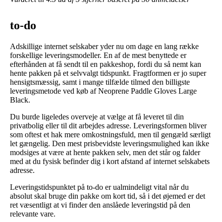
to-do
Adskillige internet selskaber yder nu om dage en lang række
forskellige leveringsmodeller. En af de mest benyttede er
efterhånden at få sendt til en pakkeshop, fordi du så nemt kan
hente pakken på et selvvalgt tidspunkt. Fragtformen er jo super
hensigtsmæssig, samt i mange tilfælde tilmed den billigste
leveringsmetode ved køb af Neoprene Paddle Gloves Large
Black.
Du burde ligeledes overveje at vælge at få leveret til din
privatbolig eller til dit arbejdes adresse. Leveringsformen bliver
som oftest et hak mere omkostningsfuld, men til gengæld særligt
let gængelig. Den mest prisbevidste leveringsmulighed kan ikke
modsiges at være at hente pakken selv, men det står og falder
med at du fysisk befinder dig i kort afstand af internet selskabets
adresse.
Leveringstidspunktet på to-do er ualmindeligt vital når du
absolut skal bruge din pakke om kort tid, så i det øjemed er det
ret væsentligt at vi finder den anslåede leveringstid på den
relevante vare.