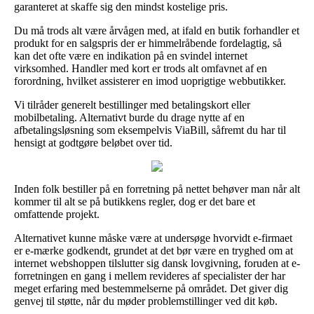
garanteret at skaffe sig den mindst kostelige pris.
Du må trods alt være årvågen med, at ifald en butik forhandler et
produkt for en salgspris der er himmelråbende fordelagtig, så
kan det ofte være en indikation på en svindel internet
virksomhed. Handler med kort er trods alt omfavnet af en
forordning, hvilket assisterer en imod uoprigtige webbutikker.
Vi tilråder generelt bestillinger med betalingskort eller
mobilbetaling. Alternativt burde du drage nytte af en
afbetalingsløsning som eksempelvis ViaBill, såfremt du har til
hensigt at godtgøre beløbet over tid.
Inden folk bestiller på en forretning på nettet behøver man når alt
kommer til alt se på butikkens regler, dog er det bare et
omfattende projekt.
Alternativet kunne måske være at undersøge hvorvidt e-firmaet
er e-mærke godkendt, grundet at det bør være en tryghed om at
internet webshoppen tilslutter sig dansk lovgivning, foruden at e-
forretningen en gang i mellem revideres af specialister der har
meget erfaring med bestemmelserne på området. Det giver dig
genvej til støtte, når du møder problemstillinger ved dit køb.