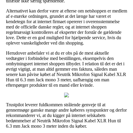
tilfælde ikke særlig spændende.
Alternativet kan derfor være at efterse om netshoppen er medlem
af e-mærke ordningen, grundet at det længe har været et
kendetegn for at internet firmaet opererer i overensstemmelse
med de officielle danske regler, og at internet shoppen
regelmæssigt kontrolleres af eksperter der forstår de gældende
love. Dette er en god mulighed for hjælpende service, hvis du
oplever vanskeligheder ved din shopping.
Herudover anbefaler vi at du er obs på de mest aktuelle
vedtægter i forbindelse med bestillingen, eksempelvis den
ombytningsret internet shoppen tilbyder. I relation til det er det i
øvrigt vigtigt, at man altid gemmer ens faktura, således man
senere kan påvise købet af Neutrik Mikrofon Signal Kabel XLR
Hun til 6.3 mm Jack mono 3 meter, uafhængig om man
efterspørger produkter til en mand eller kvinde.
Trustpilot leverer fuldkommen strålende genveje til at
gennemsøge ganske mange andre køberes synspunkter og derfor
rekommanderer vi, at du kigger på internet selskabets
bedømmelser af Neutrik Mikrofon Signal Kabel XLR Hun til
6.3 mm Jack mono 3 meter inden du køber.