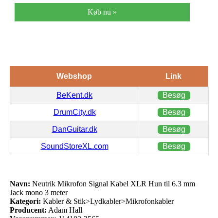
Køb nu »
Webshop
Link
BeKent.dk
Besøg
DrumCity.dk
Besøg
DanGuitar.dk
Besøg
SoundStoreXL.com
Besøg
Navn:
Neutrik Mikrofon Signal Kabel XLR Hun til 6.3 mm
Jack mono 3 meter
Kategori:
Kabler & Stik>Lydkabler>Mikrofonkabler
Producent:
Adam Hall