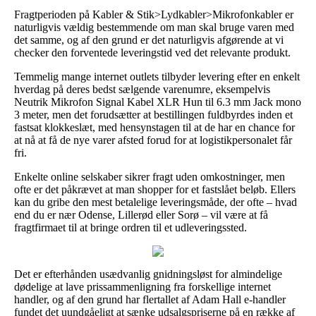
Fragtperioden på Kabler & Stik>Lydkabler>Mikrofonkabler er
naturligvis vældig bestemmende om man skal bruge varen med
det samme, og af den grund er det naturligvis afgørende at vi
checker den forventede leveringstid ved det relevante produkt.
Temmelig mange internet outlets tilbyder levering efter en enkelt
hverdag på deres bedst sælgende varenumre, eksempelvis
Neutrik Mikrofon Signal Kabel XLR Hun til 6.3 mm Jack mono
3 meter, men det forudsætter at bestillingen fuldbyrdes inden et
fastsat klokkeslæt, med hensynstagen til at de har en chance for
at nå at få de nye varer afsted forud for at logistikpersonalet får
fri.
Enkelte online selskaber sikrer fragt uden omkostninger, men
ofte er det påkrævet at man shopper for et fastslået beløb. Ellers
kan du gribe den mest betalelige leveringsmåde, der ofte – hvad
end du er nær Odense, Lillerød eller Sorø – vil være at få
fragtfirmaet til at bringe ordren til et udleveringssted.
Det er efterhånden usædvanlig gnidningsløst for almindelige
dødelige at lave prissammenligning fra forskellige internet
handler, og af den grund har flertallet af Adam Hall e-handler
fundet det uundgåeligt at sænke udsalgspriserne på en række af