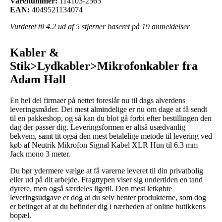
Varenummer:
114103-2565
EAN:
4049521134074
Vurderet til
4.2
ud af 5 stjerner baseret på
19
anmeldelser
Kabler &
Stik>Lydkabler>Mikrofonkabler fra
Adam Hall
En hel del firmaer på nettet foreslår nu til dags alverdens
leveringsmåder. Det mest almindelige er nu om dage at få sendt
til en pakkeshop, og så kan du blot gå forbi efter bestillingen den
dag der passer dig. Leveringsformen er altså usædvanlig
bekvem, samt tit også den mest betalelige metode til levering ved
køb af Neutrik Mikrofon Signal Kabel XLR Hun til 6.3 mm
Jack mono 3 meter.
Du bør ydermere vælge at få varerne leveret til din privatbolig
eller ud på dit arbejde. Fragttypen viser sig undertiden en tand
dyrere, men også særdeles ligetil. Den mest letkøbte
leveringsudgave er dog at du selv henter produkterne, som dog
er betinget af at du befinder dig i nærheden af online butikkens
bopæl.