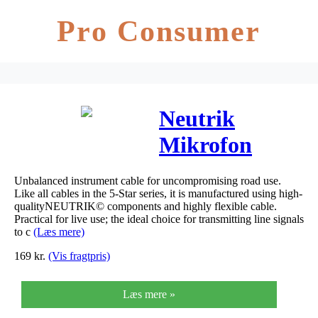
Pro Consumer
Neutrik
Mikrofon
Signal Kabel
Unbalanced instrument cable for uncompromising road use.
XLR Hun til
Like all cables in the 5-Star series, it is manufactured using high-
qualityNEUTRIK© components and highly flexible cable.
6.3 mm Jack
Practical for live use; the ideal choice for transmitting line signals
to c
(Læs mere)
mono 3 meter
169
kr.
(Vis fragtpris)
Læs mere »