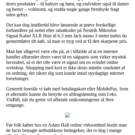
deres produkter – til babyer og børn, og endvidere også til damer
og herrer – voldsomt, og endda nogle gange frembyde fragt
uden gebyr.
Det kan dog imidlertid blive lønnende at prøve forskellige
forhandlere på nettet efter rabatkoder på Neutrik Mikrofon
Signal Kabel XLR Hun til 6.3 mm Jack mono 3 meter inden du
gennemfører dit køb, så man er tryg ved at få den skarpeste pris.
Man bør alligevel være obs på, at i tilfælde af at en internet
handler afhænder deres varer til en salgspris som virker mystisk
favorabel, så er det ofte være et signal om en svindel online
webshop. Shopping med kort er ikke desto mindre omsluttet af
en ordning, der sikrer dig som kunde imod snydagtige internet
forretninger.
Generelt foreslår vi køb med betalingskort eller MobilePay. Som
et alternativ kunne du benytte en afdragsløsning som f.eks.
ViaBill, når du gerne vil afbetale omkostningerne af flere
omgange.
Før folk køber hos en Adam Hall online virksomhed burde man
de facto betragte netbutikkens betingelser, det er dog i mange