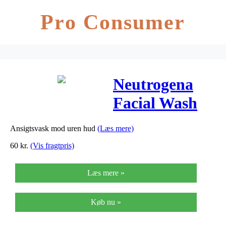
Pro Consumer
Neutrogena
Facial Wash
Pink
Ansigtsvask mod uren hud
(Læs mere)
Grapefruit –
60
kr.
(Vis fragtpris)
200 ml
Læs mere »
Køb nu »