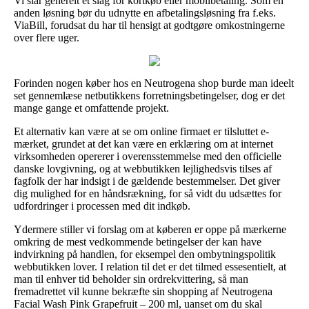
Vi slår generelt et slag for kortkøb eller mobilbetaling. Som en
anden løsning bør du udnytte en afbetalingsløsning fra f.eks.
ViaBill, forudsat du har til hensigt at godtgøre omkostningerne
over flere uger.
Forinden nogen køber hos en Neutrogena shop burde man ideelt
set gennemlæse netbutikkens forretningsbetingelser, dog er det
mange gange et omfattende projekt.
Et alternativ kan være at se om online firmaet er tilsluttet e-
mærket, grundet at det kan være en erklæring om at internet
virksomheden opererer i overensstemmelse med den officielle
danske lovgivning, og at webbutikken lejlighedsvis tilses af
fagfolk der har indsigt i de gældende bestemmelser. Det giver
dig mulighed for en håndsrækning, for så vidt du udsættes for
udfordringer i processen med dit indkøb.
Ydermere stiller vi forslag om at køberen er oppe på mærkerne
omkring de mest vedkommende betingelser der kan have
indvirkning på handlen, for eksempel den ombytningspolitik
webbutikken lover. I relation til det er det tilmed essesentielt, at
man til enhver tid beholder sin ordrekvittering, så man
fremadrettet vil kunne bekræfte sin shopping af Neutrogena
Facial Wash Pink Grapefruit – 200 ml, uanset om du skal