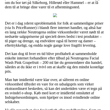
om du bor tæt på Silkeborg, Hillerød eller Hammel – er at få
dem til at bringe dine varer til et afhentningssted.
Det er i dag yderst uproblematisk for folk at sammenligne priser
(via fx PriceRunner) i blandt flere internet handler, og altså har
en lang række Neutrogena online virksomheder været nødt til at
nedsætte salgspriserne på specielt deres bedst i test produkter –
til piger og drenge, og endvidere også til herrer og damer –
eftertrykkeligt, og endda nogle gange love fragtfri levering.
Det kan dog til hver en tid blive profitabelt at sammenholde
enkelte internet forhandlere efter tilbud på Neutrogena Facial
Wash Pink Grapefruit – 200 ml før du gennemfører din handel,
således at du ikke er i tvivl om at skaffe sig den mindst kostelige
pris.
Man bør imidlertid være klar over, at såfremt en online
virksomhed tilbyder en vare for en udsalgspris som virker
ekstraordinært beskeden, så kan det undertiden være et tegn på
en svindel e-shop. Køb med kort er imidlertid omsluttet af
Indsigelsesordningen, som hjælper os imod svindlende online
selskaber.