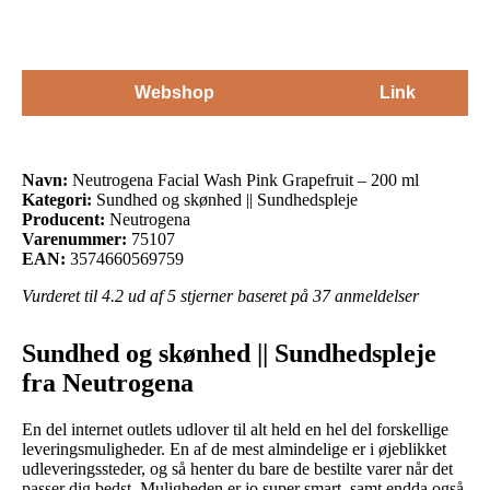
Webshop
Link
Navn:
Neutrogena Facial Wash Pink Grapefruit – 200 ml
Kategori:
Sundhed og skønhed || Sundhedspleje
Producent:
Neutrogena
Varenummer:
75107
EAN:
3574660569759
Vurderet til
4.2
ud af 5 stjerner baseret på
37
anmeldelser
Sundhed og skønhed || Sundhedspleje
fra Neutrogena
En del internet outlets udlover til alt held en hel del forskellige
leveringsmuligheder. En af de mest almindelige er i øjeblikket
udleveringssteder, og så henter du bare de bestilte varer når det
passer dig bedst. Muligheden er jo super smart, samt endda også