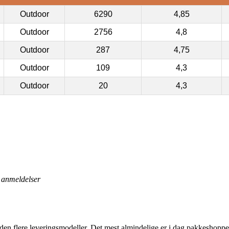
Outdoor
6290
4,85
Outdoor
2756
4,8
Outdoor
287
4,75
Outdoor
109
4,3
Outdoor
20
4,3
anmeldelser
nden flere leveringsmodeller. Det mest almindelige er i dag pakkeshopp