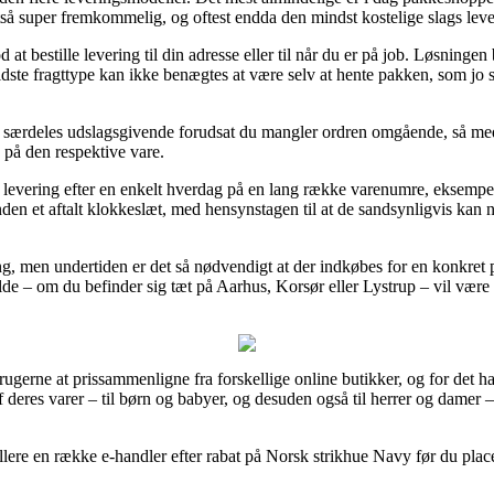
ltså super fremkommelig, og oftest endda den mindst kostelige slags le
bestille levering til din adresse eller til når du er på job. Løsningen b
idste fragttype kan ikke benægtes at være selv at hente pakken, som jo s
 særdeles udslagsgivende forudsat du mangler ordren omgående, så med d
 på den respektive vare.
til levering efter en enkelt hverdag på en lang række varenumre, eksemp
nden et aftalt klokkeslæt, med hensynstagen til at de sandsynligvis kan n
ng, men undertiden er det så nødvendigt at der indkøbes for en konkret
ælde – om du befinder sig tæt på Aarhus, Korsør eller Lystrup – vil være a
brugerne at prissammenligne fra forskellige online butikker, og for det 
af deres varer – til børn og babyer, og desuden også til herrer og dame
rollere en række e-handler efter rabat på Norsk strikhue Navy før du plac