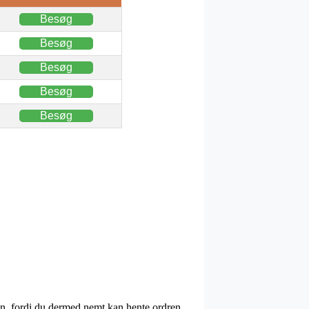
Besøg
Besøg
Besøg
Besøg
Besøg
en, fordi du dermed nemt kan hente ordren