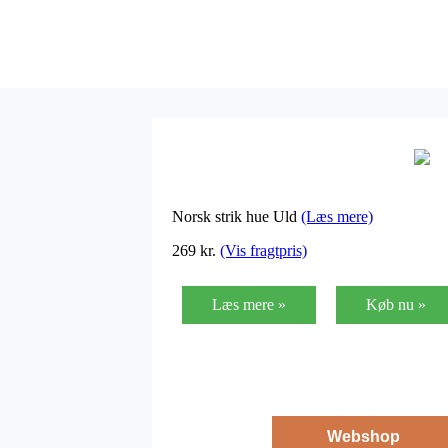
Norsk strik hue Uld
(Læs mere)
269
kr.
(Vis fragtpris)
Læs mere »
Køb nu »
Webshop