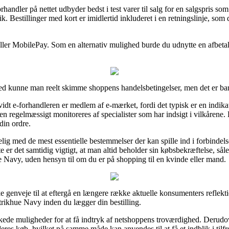
handler på nettet udbyder bedst i test varer til salg for en salgspris som
k. Bestillinger med kort er imidlertid inkluderet i en retningslinje, so
 eller MobilePay. Som en alternativ mulighed burde du udnytte en afbetal
ed kunne man reelt skimme shoppens handelsbetingelser, men det er bar
vidt e-forhandleren er medlem af e-mærket, fordi det typisk er en indika
en regelmæssigt monitoreres af specialister som har indsigt i vilkårene
din ordre.
ig med de mest essentielle bestemmelser der kan spille ind i forbindelse
te er det samtidig vigtigt, at man altid beholder sin købsbekræftelse, så
 Navy, uden hensyn til om du er på shopping til en kvinde eller mand.
ke genveje til at eftergå en længere række aktuelle konsumenters reflekti
trikhue Navy inden du lægger din bestilling.
kede muligheder for at få indtryk af netshoppens troværdighed. Derudov
eres køb, hvilket på samme måde kan anvendes til at få et indblik i til