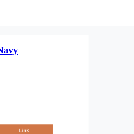
 Navy
Link