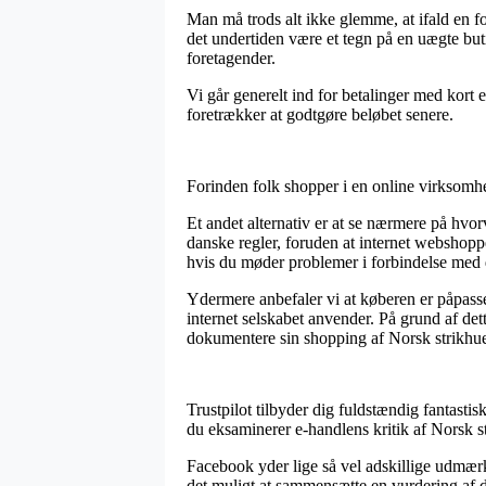
Man må trods alt ikke glemme, at ifald en for
det undertiden være et tegn på en uægte buti
foretagender.
Vi går generelt ind for betalinger med kort
foretrækker at godtgøre beløbet senere.
Forinden folk shopper i en online virksomh
Et andet alternativ er at se nærmere på hvor
danske regler, foruden at internet webshopp
hvis du møder problemer i forbindelse med 
Ydermere anbefaler vi at køberen er påpassel
internet selskabet anvender. På grund af det
dokumentere sin shopping af Norsk strikhue
Trustpilot tilbyder dig fuldstændig fantastis
du eksaminerer e-handlens kritik af Norsk s
Facebook yder lige så vel adskillige udmær
det muligt at sammensætte en vurdering af d