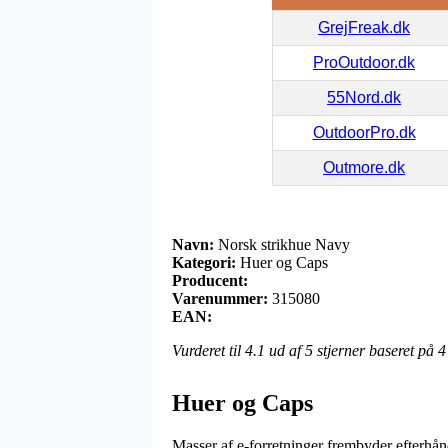
GrejFreak.dk
ProOutdoor.dk
55Nord.dk
OutdoorPro.dk
Outmore.dk
Navn:
Norsk strikhue Navy
Kategori:
Huer og Caps
Producent:
Varenummer:
315080
EAN:
Vurderet til
4.1
ud af 5 stjerner baseret på
4
Huer og Caps
Masser af e-forretninger frembyder efterhå