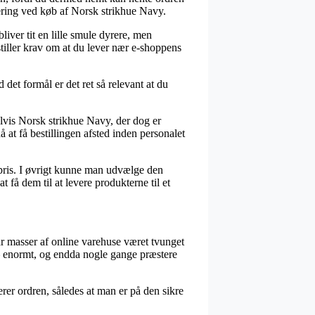
vering ved køb af Norsk strikhue Navy.
liver tit en lille smule dyrere, men
tiller krav om at du lever nær e-shoppens
et formål er det ret så relevant at du
elvis Norsk strikhue Navy, der dog er
å at få bestillingen afsted inden personalet
 pris. I øvrigt kunne man udvælge den
t få dem til at levere produkterne til et
har masser af online varehuse været tvunget
r – enormt, og endda nogle gange præstere
erer ordren, således at man er på den sikre