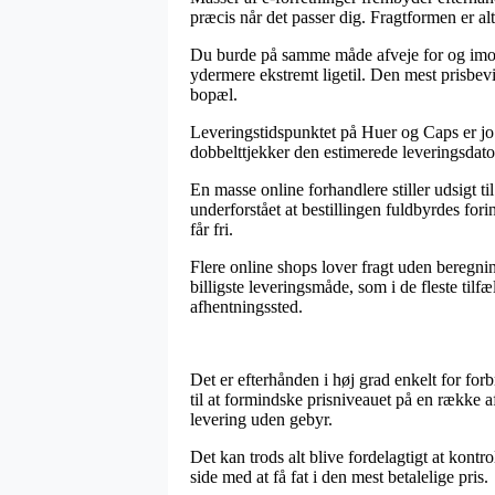
præcis når det passer dig. Fragtformen er a
Du burde på samme måde afveje for og imod at 
ydermere ekstremt ligetil. Den mest prisbev
bopæl.
Leveringstidspunktet på Huer og Caps er jo
dobbelttjekker den estimerede leveringsdato
En masse online forhandlere stiller udsigt 
underforstået at bestillingen fuldbyrdes fori
får fri.
Flere online shops lover fragt uden beregni
billigste leveringsmåde, som i de fleste tilf
afhentningssted.
Det er efterhånden i høj grad enkelt for for
til at formindske prisniveauet på en række 
levering uden gebyr.
Det kan trods alt blive fordelagtigt at kont
side med at få fat i den mest betalelige pris.