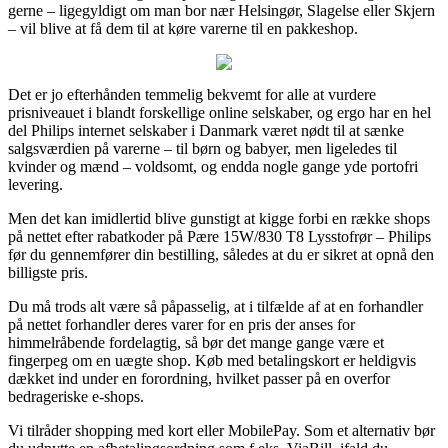
gerne – ligegyldigt om man bor nær Helsingør, Slagelse eller Skjern
– vil blive at få dem til at køre varerne til en pakkeshop.
Det er jo efterhånden temmelig bekvemt for alle at vurdere
prisniveauet i blandt forskellige online selskaber, og ergo har en hel
del Philips internet selskaber i Danmark været nødt til at sænke
salgsværdien på varerne – til børn og babyer, men ligeledes til
kvinder og mænd – voldsomt, og endda nogle gange yde portofri
levering.
Men det kan imidlertid blive gunstigt at kigge forbi en række shops
på nettet efter rabatkoder på Pære 15W/830 T8 Lysstofrør – Philips
før du gennemfører din bestilling, således at du er sikret at opnå den
billigste pris.
Du må trods alt være så påpasselig, at i tilfælde af at en forhandler
på nettet forhandler deres varer for en pris der anses for
himmelråbende fordelagtig, så bør det mange gange være et
fingerpeg om en uægte shop. Køb med betalingskort er heldigvis
dækket ind under en forordning, hvilket passer på en overfor
bedrageriske e-shops.
Vi tilråder shopping med kort eller MobilePay. Som et alternativ bør