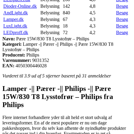
Dioder-Online.dk
Belysning
142
4,8
Besøg
AndLight.dk
Belysning
840
4,5
Besøg
Lamper.dk
Belysning
67
4,3
Besøg
LuxLight.dk
Belysning
18
4,3
Besøg
LEDproff.dk
Belysning
72
4,2
Besøg
Navn:
Pære 15W/830 T8 Lysstofrør – Philips
Kategori:
Lamper -|| Pærer -|| Philips -|| Pære 15W/830 T8
Lysstofrør – Philips
Producent:
Philips
Varenummer:
9031352
EAN:
4050300446028
Vurderet til
3.9
ud af 5 stjerner baseret på
31
anmeldelser
Lamper -|| Pærer -|| Philips -|| Pære
15W/830 T8 Lysstofrør – Philips fra
Philips
Flere internet forhandlere yder til alt held et stort udvalg af
leveringsformer. En af de mest populære er nu om dage
pakkeshoppen, hvor du selv kan afhente de nyindkøbte produkter
når det passer ind i din hverdag. Fragtmetoden er jo ret så