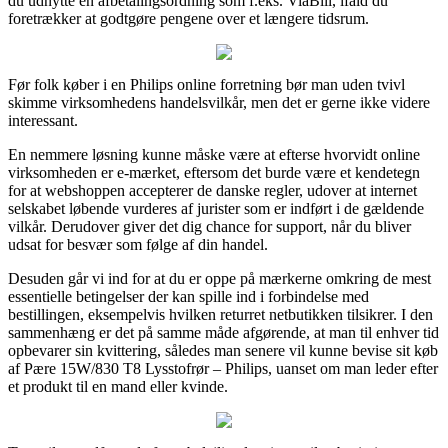
du udnytte en afbetalingsordning som f.eks. ViaBill, ifald du
foretrækker at godtgøre pengene over et længere tidsrum.
Før folk køber i en Philips online forretning bør man uden tvivl
skimme virksomhedens handelsvilkår, men det er gerne ikke videre
interessant.
En nemmere løsning kunne måske være at efterse hvorvidt online
virksomheden er e-mærket, eftersom det burde være et kendetegn
for at webshoppen accepterer de danske regler, udover at internet
selskabet løbende vurderes af jurister som er indført i de gældende
vilkår. Derudover giver det dig chance for support, når du bliver
udsat for besvær som følge af din handel.
Desuden går vi ind for at du er oppe på mærkerne omkring de mest
essentielle betingelser der kan spille ind i forbindelse med
bestillingen, eksempelvis hvilken returret netbutikken tilsikrer. I den
sammenhæng er det på samme måde afgørende, at man til enhver tid
opbevarer sin kvittering, således man senere vil kunne bevise sit køb
af Pære 15W/830 T8 Lysstofrør – Philips, uanset om man leder efter
et produkt til en mand eller kvinde.