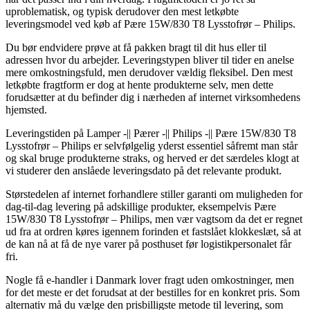
uproblematisk, og typisk derudover den mest letkøbte
leveringsmodel ved køb af Pære 15W/830 T8 Lysstofrør – Philips.
Du bør endvidere prøve at få pakken bragt til dit hus eller til
adressen hvor du arbejder. Leveringstypen bliver til tider en anelse
mere omkostningsfuld, men derudover vældig fleksibel. Den mest
letkøbte fragtform er dog at hente produkterne selv, men dette
forudsætter at du befinder dig i nærheden af internet virksomhedens
hjemsted.
Leveringstiden på Lamper -|| Pærer -|| Philips -|| Pære 15W/830 T8
Lysstofrør – Philips er selvfølgelig yderst essentiel såfremt man står
og skal bruge produkterne straks, og herved er det særdeles klogt at
vi studerer den anslåede leveringsdato på det relevante produkt.
Størstedelen af internet forhandlere stiller garanti om muligheden for
dag-til-dag levering på adskillige produkter, eksempelvis Pære
15W/830 T8 Lysstofrør – Philips, men vær vagtsom da det er regnet
ud fra at ordren køres igennem forinden et fastslået klokkeslæt, så at
de kan nå at få de nye varer på posthuset før logistikpersonalet får
fri.
Nogle få e-handler i Danmark lover fragt uden omkostninger, men
for det meste er det forudsat at der bestilles for en konkret pris. Som
alternativ må du vælge den prisbilligste metode til levering, som