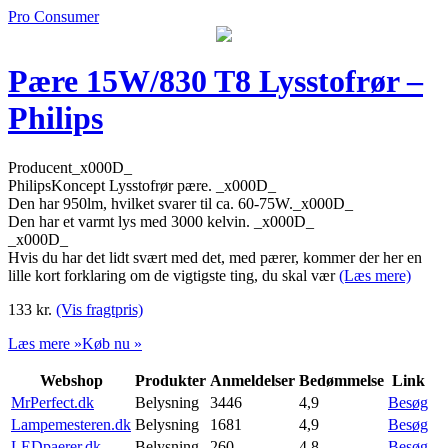
Pro Consumer
Pære 15W/830 T8 Lysstofrør –
Philips
Producent_x000D_
PhilipsKoncept Lysstofrør pære. _x000D_
Den har 950lm, hvilket svarer til ca. 60-75W._x000D_
Den har et varmt lys med 3000 kelvin. _x000D_
_x000D_
Hvis du har det lidt svært med det, med pærer, kommer der her en
lille kort forklaring om de vigtigste ting, du skal vær
(Læs mere)
133
kr.
(Vis fragtpris)
Læs mere »
Køb nu »
Webshop
Produkter
Anmeldelser
Bedømmelse
Link
MrPerfect.dk
Belysning
3446
4,9
Besøg
Lampemesteren.dk
Belysning
1681
4,9
Besøg
LEDpaerer.dk
Belysning
260
4,8
Besøg