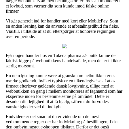
uægte webbutik. Køb med betalingskort er trods alt inkluderet i
et lovbud, som værner dig som kunde imod falske online
firmaer.
Vi går generelt ind for handler med kort eller MobilePay. Som
en anden løsning kan du anvende et afbetalingstilbud fra f.eks.
ViaBill, i tilfælde af at du efterspørger at honorere regningen
over en periode.
Før nogen handler hos en Takeda pharma a/s butik kunne de
faktisk kigge på webbutikkens handelsaftale, men det er tit ikke
særlig morsomt.
En nem løsning kunne være at granske om netbutikken er e-
mærke godkendt, hvilket typisk er en tilkendegivelse af at e-
firmaet efterlever gældende dansk lovgivning, tillige med at
webbutikken en gang i mellem monitoreres af fagmænd som har
ekspertise inden for bestemmelserne på området. Dette er
desuden din lejlighed til at få hjælp, såfremt du forvoldes
vanskeligheder ved dit indkøb.
Endvidere er det smart at du er vidende om de mest
vedkommende regler der har indvirkning på bestillingen, f.eks.
den ombytningsret e-shoppen tilsikrer. Derfor er det også