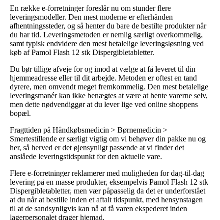
En række e-forretninger foreslår nu om stunder flere
leveringsmodeller. Den mest moderne er efterhånden
afhentningssteder, og så henter du bare de bestilte produkter når
du har tid. Leveringsmetoden er nemlig særligt overkommelig,
samt typisk endvidere den mest betalelige leveringsløsning ved
køb af Pamol Flash 12 stk Dispergibletabletter.
Du bør tillige afveje for og imod at vælge at få leveret til din
hjemmeadresse eller til dit arbejde. Metoden er oftest en tand
dyrere, men omvendt meget fremkommelig. Den mest betalelige
leveringsmanér kan ikke benægtes at være at hente varerne selv,
men dette nødvendiggør at du lever lige ved online shoppens
bopæl.
Fragttiden på Håndkøbsmedicin > Børnemedicin >
Smertestillende er særligt vigtig om vi behøver din pakke nu og
her, så herved er det øjensynligt passende at vi finder det
anslåede leveringstidspunkt for den aktuelle vare.
Flere e-forretninger reklamerer med muligheden for dag-til-dag
levering på en masse produkter, eksempelvis Pamol Flash 12 stk
Dispergibletabletter, men vær påpasselig da det er underforstået
at du når at bestille inden et aftalt tidspunkt, med hensynstagen
til at de sandsynligvis kan nå at få varen ekspederet inden
lagerpersonalet drager hjemad.