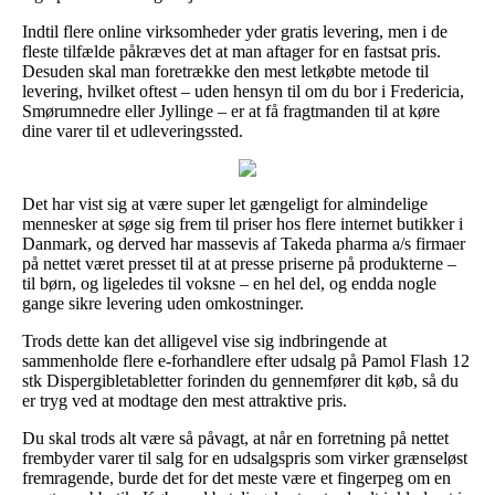
Indtil flere online virksomheder yder gratis levering, men i de
fleste tilfælde påkræves det at man aftager for en fastsat pris.
Desuden skal man foretrække den mest letkøbte metode til
levering, hvilket oftest – uden hensyn til om du bor i Fredericia,
Smørumnedre eller Jyllinge – er at få fragtmanden til at køre
dine varer til et udleveringssted.
Det har vist sig at være super let gængeligt for almindelige
mennesker at søge sig frem til priser hos flere internet butikker i
Danmark, og derved har massevis af Takeda pharma a/s firmaer
på nettet været presset til at at presse priserne på produkterne –
til børn, og ligeledes til voksne – en hel del, og endda nogle
gange sikre levering uden omkostninger.
Trods dette kan det alligevel vise sig indbringende at
sammenholde flere e-forhandlere efter udsalg på Pamol Flash 12
stk Dispergibletabletter forinden du gennemfører dit køb, så du
er tryg ved at modtage den mest attraktive pris.
Du skal trods alt være så påvagt, at når en forretning på nettet
frembyder varer til salg for en udsalgspris som virker grænseløst
fremragende, burde det for det meste være et fingerpeg om en