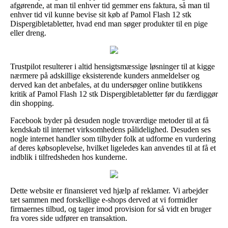
afgørende, at man til enhver tid gemmer ens faktura, så man til
enhver tid vil kunne bevise sit køb af Pamol Flash 12 stk
Dispergibletabletter, hvad end man søger produkter til en pige
eller dreng.
Trustpilot resulterer i altid hensigtsmæssige løsninger til at kigge
nærmere på adskillige eksisterende kunders anmeldelser og
derved kan det anbefales, at du undersøger online butikkens
kritik af Pamol Flash 12 stk Dispergibletabletter før du færdiggør
din shopping.
Facebook byder på desuden nogle troværdige metoder til at få
kendskab til internet virksomhedens pålidelighed. Desuden ses
nogle internet handler som tilbyder folk at udforme en vurdering
af deres købsoplevelse, hvilket ligeledes kan anvendes til at få et
indblik i tilfredsheden hos kunderne.
Dette website er finansieret ved hjælp af reklamer. Vi arbejder
tæt sammen med forskellige e-shops derved at vi formidler
firmaernes tilbud, og tager imod provision for så vidt en bruger
fra vores side udfører en transaktion.